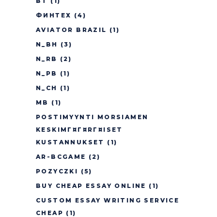
BT
(1)
ФИНТЕХ
(4)
AVIATOR BRAZIL
(1)
N_BH
(3)
N_RB
(2)
N_PB
(1)
N_CH
(1)
MB
(1)
POSTIMYYNTI MORSIAMEN
KESKIMГ¤Г¤RГ¤ISET
KUSTANNUKSET
(1)
AR-BCGAME
(2)
POZYCZKI
(5)
BUY CHEAP ESSAY ONLINE
(1)
CUSTOM ESSAY WRITING SERVICE
CHEAP
(1)