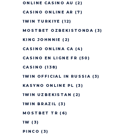
ONLINE CASINO AU
(2)
CASINO ONLINE AR
(7)
1WIN TURKIYE
(12)
MOSTBET OZBEKISTONDA
(3)
KING JOHNNIE
(2)
CASINO ONLINA CA
(4)
CASINO EN LIGNE FR
(50)
CASINO
(138)
1WIN OFFICIAL IN RUSSIA
(3)
KASYNO ONLINE PL
(3)
1WIN UZBEKISTAN
(2)
1WIN BRAZIL
(3)
MOSTBET TR
(6)
1W
(3)
PINCO
(3)