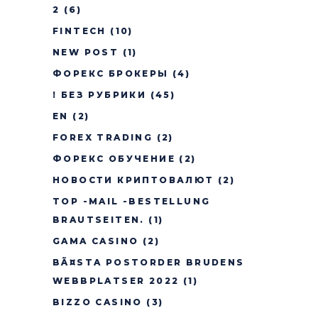
2
(6)
FINTECH
(10)
NEW POST
(1)
ФОРЕКС БРОКЕРЫ
(4)
! БЕЗ РУБРИКИ
(45)
EN
(2)
FOREX TRADING
(2)
ФОРЕКС ОБУЧЕНИЕ
(2)
НОВОСТИ КРИПТОВАЛЮТ
(2)
TOP -MAIL -BESTELLUNG
BRAUTSEITEN.
(1)
GAMA CASINO
(2)
BÃ¤STA POSTORDER BRUDENS
WEBBPLATSER 2022
(1)
BIZZO CASINO
(3)