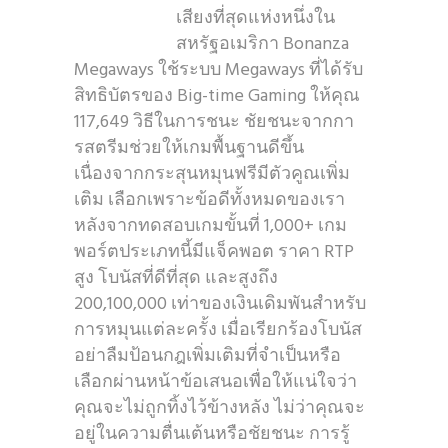
เสียงที่สุดแห่งหนึ่งใน
สหรัฐอเมริกา Bonanza
Megaways ใช้ระบบ Megaways ที่ได้รับ
สิทธิบัตรของ Big-time Gaming ให้คุณ
117,649 วิธีในการชนะ ชัยชนะจากกา
รสตรีมช่วยให้เกมพื้นฐานดีขึ้น
เนื่องจากกระสุนหมุนฟรีมีตัวคูณเพิ่ม
เติม เลือกเพราะข้อดีทั้งหมดของเรา
หลังจากทดสอบเกมขั้นที่ 1,000+ เกม
พอร์ตประเภทนี้มีแจ็คพอต ราคา RTP
สูง โบนัสที่ดีที่สุด และสูงถึง
200,100,000 เท่าของเงินเดิมพันสำหรับ
การหมุนแต่ละครั้ง เมื่อเรียกร้องโบนัส
อย่าลืมป้อนกฎเพิ่มเติมที่จำเป็นหรือ
เลือกผ่านหน้าข้อเสนอเพื่อให้แน่ใจว่า
คุณจะไม่ถูกทิ้งไว้ข้างหลัง ไม่ว่าคุณจะ
อยู่ในความตื่นเต้นหรือชัยชนะ การรู้