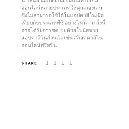
นำเสนอ นอกจากนี้ยังมีเกมหรือเกม
ออนไลน์หลายประเภทให้คุณลองเล่น
ซึ่งไม่สามารถใช้ได้ในแอปคาสิโนเมื่อ
เทียบกับประเภทพีซี อย่างไรก็ตาม สิ่งนี้
อาจได้รับการชดเชยด้วยโบนัสจาก
แอปคาสิโนส่วนตัว เช่น สล็อตคาสิโน
ออนไลน์ฟรีสปิน