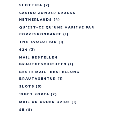
SLOTTICA
(2)
CASINO ZONDER CRUCKS
NETHERLANDS
(4)
QU'EST-CE QU'UNE MARIГ©E PAR
CORRESPONDANCE
(1)
THE_EVOLUTION
(1)
624
(3)
MAIL BESTELLEN
BRAUTGESCHICHTEN
(1)
BESTE MAIL -BESTELLUNG
BRAUTAGENTUR
(1)
SLOTS
(5)
1XBET KOREA
(2)
MAIL ON ORDER BRIDE
(1)
SE
(5)