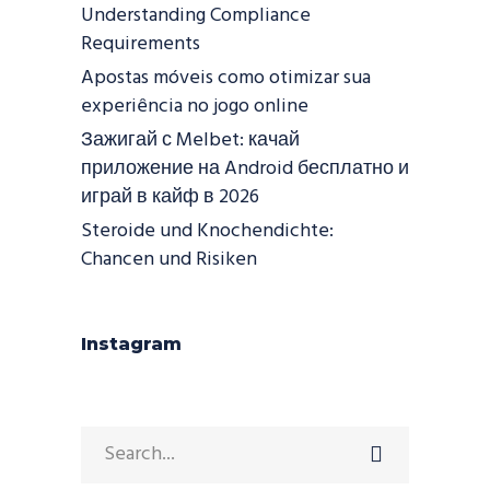
Understanding Compliance
Requirements
Apostas móveis como otimizar sua
experiência no jogo online
Зажигай с Melbet: качай
приложение на Android бесплатно и
играй в кайф в 2026
Steroide und Knochendichte:
Chancen und Risiken
Instagram
Search
for: