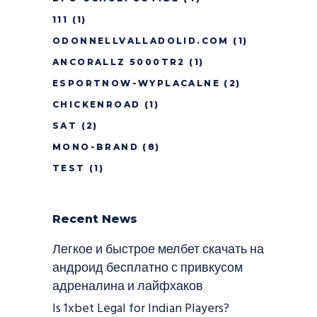
111
(1)
ODONNELLVALLADOLID.COM
(1)
ANCORALLZ 5000TR2
(1)
ESPORTNOW-WYPLACALNE
(2)
CHICKENROAD
(1)
SAT
(2)
MONO-BRAND
(8)
TEST
(1)
Recent News
Легкое и быстрое мелбет скачать на
андроид бесплатно с привкусом
адреналина и лайфхаков
Is 1xbet Legal for Indian Players?