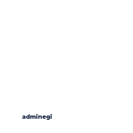
adminegi