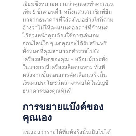
เยี่ยมซึ่งหมายความว่าคุณจะทำคะแนน
เพิ่ม $ ขั้นตอนที่ 1, หนึ่งแสนสมาชิกที่ยืม
มาจากธนาคารที่ใส่ลงไป อย่างไรก็ตาม
อ้างว่าไม่ให้คะแนนดอลลาร์ที่กำหนด
ไว้ล่วงหน้าคุณต้องใช้การเล่นเกม
ออนไลน์ใด ๆ แต่คุณจะได้รับสปินฟรี
ทั้งหมดที่คุณสามารถสำรวจไปยัง
เครื่องสล็อตของคุณ – หรือแม้กระทั่ง
ในบางกรณีเครื่องสล็อตเฉพาะ ทันที
หลังจากขั้นตอนการคัดเลือกเสร็จสิ้น
เงินผลประโยชน์หลักจะพบได้ในบัญชี
ธนาคารของคุณทันที
การขยายแบ๊งค์ของ
คุณเอง
แน่นอนว่ารายได้ที่แท้จริงนั้นเป็นไปได้