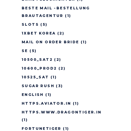
BESTE MAIL -BESTELLUNG
BRAUTAGENTUR
(1)
SLOTS
(5)
1XBET KOREA
(2)
MAIL ON ORDER BRIDE
(1)
SE
(5)
10500_SAT2
(2)
10600_PROD2
(2)
10525_SAT
(1)
SUGAR RUSH
(3)
ENGLISH
(1)
HTTPS.AVIATOR.IN
(1)
HTTPS.WWW.DRAGONTIGER.IN
(1)
FORTUNETIGER
(1)