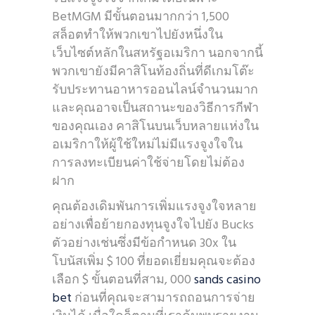
BetMGM มีขั้นตอนมากกว่า 1,500
สล็อตทำให้พวกเขาไปยังหนึ่งใน
เว็บไซต์หลักในสหรัฐอเมริกา นอกจากนี้
พวกเขายังมีคาสิโนท้องถิ่นที่ดีเกมโต๊ะ
รับประทานอาหารออนไลน์จำนวนมาก
และคุณอาจเป็นสถานะของวิธีการกีฬา
ของคุณเอง คาสิโนบนเว็บหลายแห่งใน
อเมริกาให้ผู้ใช้ใหม่ไม่มีแรงจูงใจใน
การลงทะเบียนค่าใช้จ่ายโดยไม่ต้อง
ฝาก
คุณต้องเดิมพันการเพิ่มแรงจูงใจหลาย
อย่างเพื่อย้ายกองทุนจูงใจไปยัง Bucks
ตัวอย่างเช่นซึ่งมีข้อกำหนด 30x ใน
โบนัสเพิ่ม $ 100 ที่ยอดเยี่ยมคุณจะต้อง
เลือก $ ขั้นตอนที่สาม, 000
sands casino
bet
ก่อนที่คุณจะสามารถถอนการจ่าย