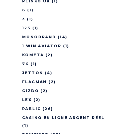
PLINKO UK
(1)
6
(1)
3
(1)
123
(1)
MONOBRAND
(14)
1 WIN AVIATOR
(1)
KOMETA
(2)
7K
(1)
JETTON
(4)
FLAGMAN
(2)
GIZBO
(2)
LEX
(2)
PABLIC
(26)
CASINO EN LIGNE ARGENT RÉEL
(1)