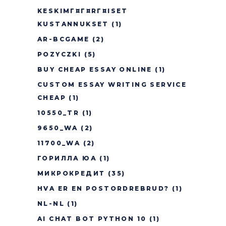
KESKIMГ¤Г¤RГ¤ISET
KUSTANNUKSET
(1)
AR-BCGAME
(2)
POZYCZKI
(5)
BUY CHEAP ESSAY ONLINE
(1)
CUSTOM ESSAY WRITING SERVICE
CHEAP
(1)
10550_TR
(1)
9650_WA
(2)
11700_WA
(2)
ГОРИЛЛА ЮА
(1)
МИКРОКРЕДИТ
(35)
HVA ER EN POSTORDREBRUD?
(1)
NL-NL
(1)
AI CHAT BOT PYTHON 10
(1)