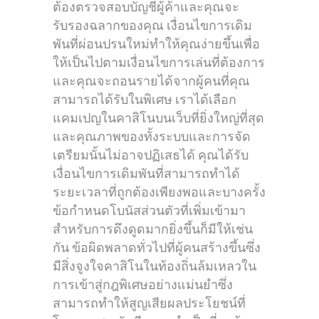
ต้องตรวจสอบบัญชีผู้ค้าและคุณจะ
รับรองฉลากของคุณ เงื่อนไขการเดิม
พันที่ผ่อนปรนใหม่ทำให้คุณง่ายขึ้นเพื่อ
ให้เป็นไปตามเงื่อนไขการเล่นที่ต้องการ
และคุณจะถอนรายได้จากผู้คนที่คุณ
สามารถได้รับในพิเศษ เราได้เลือก
แคมเปญในคาสิโนบนเว็บที่ยิ่งใหญ่ที่สุด
และคุณภาพของทั้งระบบและการจัด
เตรียมนั้นไม่อาจปฏิเสธได้ คุณได้รับ
เงื่อนไขการเดิมพันที่สามารถทำได้
ระยะเวลาที่ถูกต้องเพียงพอและบางครั้ง
ข้อกำหนดโบนัสส่วนตัวที่เพิ่มเข้ามา
สำหรับการดึงดูดมากยิ่งขึ้นก็มีให้เช่น
กัน ข้อผิดพลาดทั่วไปที่ผู้คนสร้างขึ้นซึ่ง
มีสิ่งจูงใจคาสิโนในท้องถิ่นล้มเหลวใน
การเข้าสู่กฎพิเศษอย่างแม่นยำซึ่ง
สามารถทำให้สูญเสียผลประโยชน์ที่