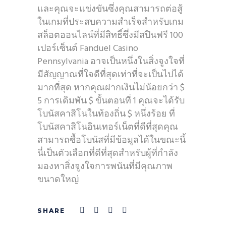
และคุณจะแข่งขันซึ่งคุณสามารถต่อสู้
ในเกมที่ประสบความสำเร็จสำหรับเกม
สล็อตออนไลน์ที่มีสิทธิ์ซึ่งมีสปินฟรี 100
เปอร์เซ็นต์ Fanduel Casino
Pennsylvania อาจเป็นหนึ่งในสิ่งจูงใจที่
มีสัญญาณที่ใจดีที่สุดเท่าที่จะเป็นไปได้
มากที่สุด หากคุณฝากเงินไม่น้อยกว่า $
5 การเดิมพัน $ ขั้นตอนที่ 1 คุณจะได้รับ
โบนัสคาสิโนในท้องถิ่น $ หนึ่งร้อย ที่
โบนัสคาสิโนอินเทอร์เน็ตที่ดีที่สุดคุณ
สามารถซื้อโบนัสที่มีข้อมูลได้ในขณะนี้
นี่เป็นตัวเลือกที่ดีที่สุดสำหรับผู้ที่กำลัง
มองหาสิ่งจูงใจการพนันที่มีคุณภาพ
ขนาดใหญ่