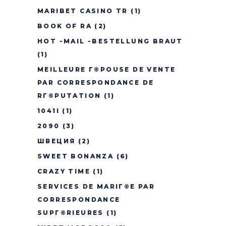
MARIBET CASINO TR
(1)
BOOK OF RA
(2)
HOT -MAIL -BESTELLUNG BRAUT
(1)
MEILLEURE Г©POUSE DE VENTE
PAR CORRESPONDANCE DE
RГ©PUTATION
(1)
1041I
(1)
2090
(3)
ШВЕЦИЯ
(2)
SWEET BONANZA
(6)
CRAZY TIME
(1)
SERVICES DE MARIГ©E PAR
CORRESPONDANCE
SUPГ©RIEURES
(1)