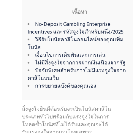
เนื้อหา
No-Deposit Gambling Enterprise
Incentives และรหัสจูงใจสำหรับหนึ่ง/2025
วิธีรับโบนัสคาสิโนออนไลน์ของคุณเพิ่ม
โบนัส
เงื่อนไขการเดิมพันและการเล่น
ไม่มีสิ่งจูงใจจากการฝากเงินเนื่องจากรัฐ
ปัจจัยพิเศษสำหรับการไม่มีแรงจูงใจจาก
คาสิโนบนเว็บ
การขยายแบ๊งค์ของคุณเอง
สิ่งจูงใจยินดีต้อนรับจะเป็นโบนัสคาสิโน
ประเภททั่วไปพร้อมกับแรงจูงใจในการ
โหลดซ้ำโบนัสที่ไม่ได้รับและคุณจะได้
รับแรงจูงใจจากเกมโดยเฉพาะ