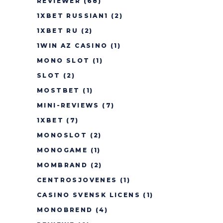
REVIEWER
(68)
1XBET RUSSIAN1
(2)
1XBET RU
(2)
1WIN AZ CASINO
(1)
MONO SLOT
(1)
SLOT
(2)
MOSTBET
(1)
MINI-REVIEWS
(7)
1XBET
(7)
MONOSLOT
(2)
MONOGAME
(1)
MOMBRAND
(2)
CENTROSJOVENES
(1)
CASINO SVENSK LICENS
(1)
MONOBREND
(4)