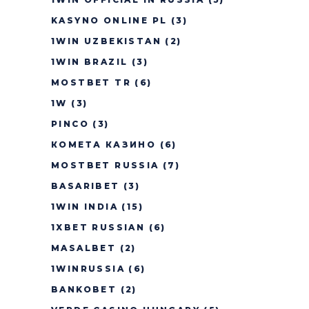
KASYNO ONLINE PL
(3)
1WIN UZBEKISTAN
(2)
1WIN BRAZIL
(3)
MOSTBET TR
(6)
1W
(3)
PINCO
(3)
КОМЕТА КАЗИНО
(6)
MOSTBET RUSSIA
(7)
BASARIBET
(3)
1WIN INDIA
(15)
1XBET RUSSIAN
(6)
MASALBET
(2)
1WINRUSSIA
(6)
BANKOBET
(2)