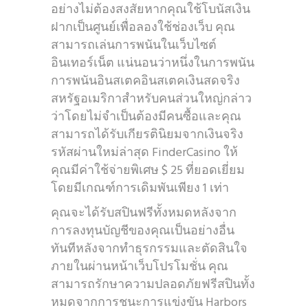
อย่างไม่ต้องสงสัยหากคุณใช้โบนัสเงิน
ฝากเป็นศูนย์เพื่อลองใช้ช่องเว็บ คุณ
สามารถเล่นการพนันในเว็บไซต์
อินเทอร์เน็ต แน่นอนว่าหนึ่งในการพนัน
การพนันอินสเตคอินสเตคเงินสดจริง
สหรัฐอเมริกาสำหรับคนส่วนใหญ่กล่าว
ว่าโดยไม่จำเป็นต้องมีคนซื้อและคุณ
สามารถได้รับเกียรตินิยมจากเงินจริง
รหัสผ่านใหม่ล่าสุด FinderCasino ให้
คุณมีค่าใช้จ่ายพิเศษ $ 25 ที่ยอดเยี่ยม
โดยมีเกณฑ์การเดิมพันเพียง 1 เท่า
คุณจะได้รับสปินฟรีทั้งหมดหลังจาก
การลงทุนบัญชีของคุณเป็นอย่างอื่น
ทันทีหลังจากทำธุรกรรมและตัดสินใจ
ภายในผ่านหน้าเว็บโปรโมชั่น คุณ
สามารถรักษาความปลอดภัยฟรีสปินทั้ง
หมดจากการชนะการแข่งขัน Harbors