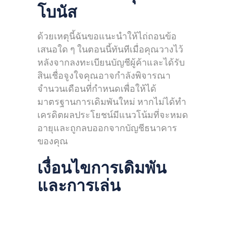
โบนัส
ด้วยเหตุนี้ฉันขอแนะนำให้ไถ่ถอนข้อ
เสนอใด ๆ ในตอนนี้ทันทีเมื่อคุณวางไว้
หลังจากลงทะเบียนบัญชีผู้ค้าและได้รับ
สินเชื่อจูงใจคุณอาจกำลังพิจารณา
จำนวนเดือนที่กำหนดเพื่อให้ได้
มาตรฐานการเดิมพันใหม่ หากไม่ได้ทำ
เครดิตผลประโยชน์มีแนวโน้มที่จะหมด
อายุและถูกลบออกจากบัญชีธนาคาร
ของคุณ
เงื่อนไขการเดิมพัน
และการเล่น