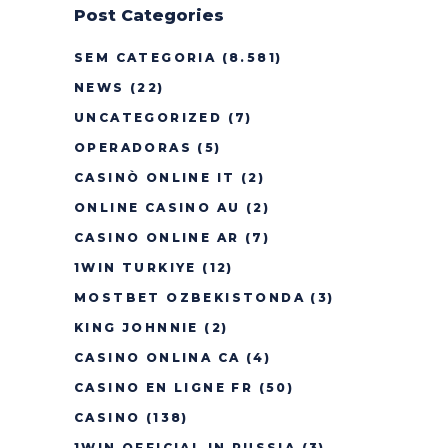
Post Categories
SEM CATEGORIA
(8.581)
NEWS
(22)
UNCATEGORIZED
(7)
OPERADORAS
(5)
CASINÒ ONLINE IT
(2)
ONLINE CASINO AU
(2)
CASINO ONLINE AR
(7)
1WIN TURKIYE
(12)
MOSTBET OZBEKISTONDA
(3)
KING JOHNNIE
(2)
CASINO ONLINA CA
(4)
CASINO EN LIGNE FR
(50)
CASINO
(138)
1WIN OFFICIAL IN RUSSIA
(3)