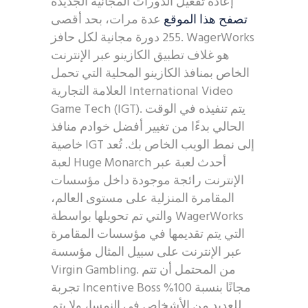
إعادة تفعيل الدورات المجانية الجديدة
تصفح هذا الموقع
عدة مرات، بحد أقصى
255 دورة مجانية لكل حافز. WagerWorks
هو غلاف تطبيق الكازينو عبر الإنترنت
الخاص بمنافذ الكازينو المحلية التي تحمل
العلامة التجارية International Video
Game Tech (IGT). يتم تنفيذه في الوقت
الحالي بدءًا من تغيير أفضل خوادم منافذ
خاصية IGT إلى نمط الويب الخاص بك. تُعد
لعبة Huge Monarch أحدث لعبة عبر
الإنترنت رائجة موجودة داخل مؤسسات
المقامرة المنزلية على مستوى العالم،
والتي تم تحويلها بواسطة WagerWorks
التي يتم تقديمها في مؤسسات المقامرة
عبر الإنترنت على سبيل المثال مؤسسة
Virgin Gambling. من المحتمل أن تتم
تجربة Incentive Boss مجانًا بنسبة 100%
للعديد من الأشخاص في النمسا، ولا يتم