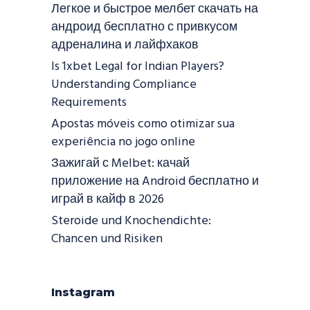
Легкое и быстрое мелбет скачать на
андроид бесплатно с привкусом
адреналина и лайфхаков
Is 1xbet Legal for Indian Players?
Understanding Compliance
Requirements
Apostas móveis como otimizar sua
experiência no jogo online
Зажигай с Melbet: качай
приложение на Android бесплатно и
играй в кайф в 2026
Steroide und Knochendichte:
Chancen und Risiken
Instagram