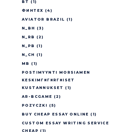
BT
(1)
ФИНТЕХ
(4)
AVIATOR BRAZIL
(1)
N_BH
(3)
N_RB
(2)
N_PB
(1)
N_CH
(1)
MB
(1)
POSTIMYYNTI MORSIAMEN
KESKIMГ¤Г¤RГ¤ISET
KUSTANNUKSET
(1)
AR-BCGAME
(2)
POZYCZKI
(5)
BUY CHEAP ESSAY ONLINE
(1)
CUSTOM ESSAY WRITING SERVICE
CHEAP
(1)