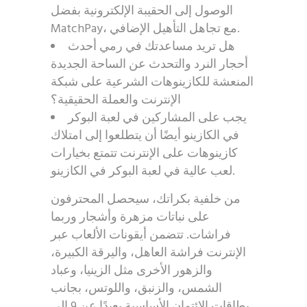
الوصول إلى الحقيبة الإلكترونية بفضل
MatchPay، مع تجاهل التأهيل الإضافي.
هل تريد مساعدتك في رمي أحدث
أحجار النرد والتحدث عن الساحة الجديدة
المنعشة للكازينوهات الشرعية على شبكة
الإنترنت والعملة الحقيقية؟
يجب على المشاركين في لعبة البوكر
في الكازينو أيضًا أن يتطلعوا إلى امتلاك
كازينوهات على الإنترنت تتمتع بخيارات
لعب عالية في لعبة البوكر في الكازينو.
من خلفية بكراتك، سيحصل المحترفون
على نباتات مزهرة وأشجار وربما
فراشات. تتضمن أيقونات الألعاب عبر
الإنترنت فراشة العاهل، واليرقة الكبيرة،
والزهور الأخرى مثل الزينيا، وعباد
الشمس، والزنبق، واللوتس، بجانب
بطاقات الائتمان الأساسية بعيدًا عن 9 إلى