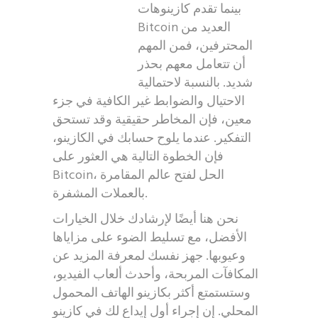
بينما تقدم كازينوهات
Bitcoin العديد من
المحترفين، فمن المهم
أن تتعامل معهم بحذر
شديد. بالنسبة لاحتمالية
الاحتيال والضوابط غير الكافية في جزء
معين، فإن المخاطر حقيقية وقد تستحق
التفكير. عندما يلوح حسابك في الكازينو،
فإن الخطوة التالية هي العثور على
Bitcoin، الحل لفتح عالم المقامرة
بالعملات المشفرة.
نحن هنا أيضًا لإرشادك خلال الخيارات
الأفضل، مع تسليط الضوء على مزاياها
وعيوبها. جهز نفسك لمعرفة المزيد عن
المكافآت المربحة، وأحدث ألعاب الفيديو،
وستستمتع أكثر بكازينو الهاتف المحمول
المحلي. إن إجراء أول إيداع لك في كازينو