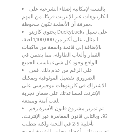
بالنسبة لإمكانية إضفاء الشرعية على
الكازينوهات عبر الإنترنت قريبًا، من المهم
معرفة أن الأنظمة تكون ملحوظة.
يحتوي كازينو DuckyLuck، على سبيل
المثال، على أكثر من 1,100,000 لعبة،
بالإضافة إلى قائمة واسعة من ماكينات
القمار وألعاب الطاولة، مما يضمن في
الواقع وجود كل شيء يناسب الجميع.
على الرغم من عدم ذلك، فمن
الضروري تفضيل الموثوقية ويمكنك
الاشتراك في كازينوهات نيوجيرسي على
الإنترنت لمساعدتك على ضمان تجربة
لعب آمنة وممتعة.
تم تمرير مشروع قانون الأسرة رقم
93، وبالتالي قانون المقامرة عبر الإنترنت،
بأغلبية 5-2 في اللجنة ولكنه يتطلب
تصويت ثلثي أعضاء مجلس الشيوخ ليصبح