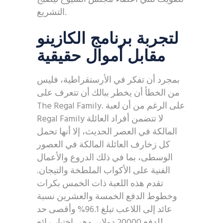
التشريع.
لتجربة برنامج الكازينو
مقابل أموال حقيقية
بمجرد أن تفكر في الأرستقراطية، فليس
من الخطأ أن يخطر ببالك أن تتعرف على
The Regal Family. على الرغم من أن لعبة
Regal Family لا تتضمن أفراد العائلة
المالكة في العصر الحديث، إلا أنها تحمل
كل زخارف العائلة المالكة في العصور
الوسطى، بما في ذلك الدروع والأعمال
الفنية على الأكواب الملطخة والتيجان.
تقدم هذه اللعبة ذات الخمس بكرات
وخطوط الدفع الخمسة والعشرين نسبة
عائد إلى اللاعب تبلغ 96.1% وأقصى حد
للدفع 20000 دولار، وهي اختيار رائع