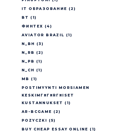
IT ОБРАЗОВАНИЕ
(2)
BT
(1)
ФИНТЕХ
(4)
AVIATOR BRAZIL
(1)
N_BH
(3)
N_RB
(2)
N_PB
(1)
N_CH
(1)
MB
(1)
POSTIMYYNTI MORSIAMEN
KESKIMГ¤Г¤RГ¤ISET
KUSTANNUKSET
(1)
AR-BCGAME
(2)
POZYCZKI
(5)
BUY CHEAP ESSAY ONLINE
(1)