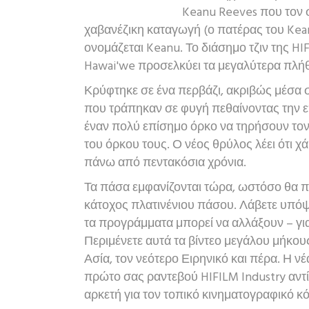
Keanu Reeves που τον σ
χαβανέζικη καταγωγή (ο πατέρας του Kean
ονομάζεται Keanu. Το διάσημο τζιν της HIF
Hawai'we προσελκύει τα μεγαλύτερα πλ
Κρύφτηκε σε ένα περβάζι, ακριβώς μέσα σ
που τράπηκαν σε φυγή πεθαίνοντας την ε
έναν πολύ επίσημο όρκο να τηρήσουν τον 
του όρκου τους. Ο νέος θρύλος λέει ότι χ
πάνω από πεντακόσια χρόνια.
Τα πάσα εμφανίζονται τώρα, ωστόσο θα πρέ
κάτοχος πλατινένιου πάσου. Λάβετε υπόψη
τα προγράμματα μπορεί να αλλάξουν – για
Περιμένετε αυτά τα βίντεο μεγάλου μήκου
Ασία, τον νεότερο Ειρηνικό και πέρα. Η ν
πρώτο σας ραντεβού HIFILM Industry αντί γ
αρκετή για τον τοπικό κινηματογραφικό κ