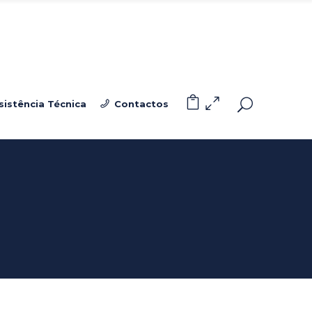
0
sistência Técnica
Contactos