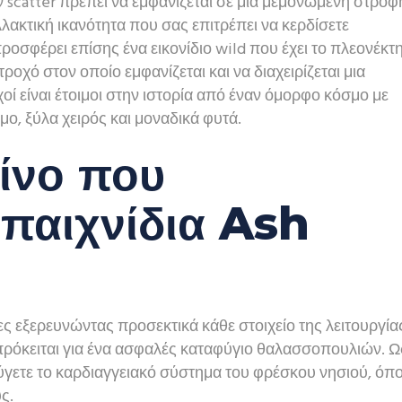
ν scatter πρέπει να εμφανίζεται σε μια μεμονωμένη στροφ
λακτική ικανότητα που σας επιτρέπει να κερδίσετε
ροσφέρει επίσης ένα εικονίδιο wild που έχει το πλεονέκτ
 τροχό στον οποίο εμφανίζεται και να διαχειρίζεται μια
χοί είναι έτοιμοι στην ιστορία από έναν όμορφο κόσμο με
, ξύλα χειρός και μοναδικά φυτά.
ίνο που
παιχνίδια Ash
ς εξερευνώντας προσεκτικά κάθε στοιχείο της λειτουργία
πρόκειται για ένα ασφαλές καταφύγιο θαλασσοπουλιών. Ω
εύγετε το καρδιαγγειακό σύστημα του φρέσκου νησιού, όπ
ς.