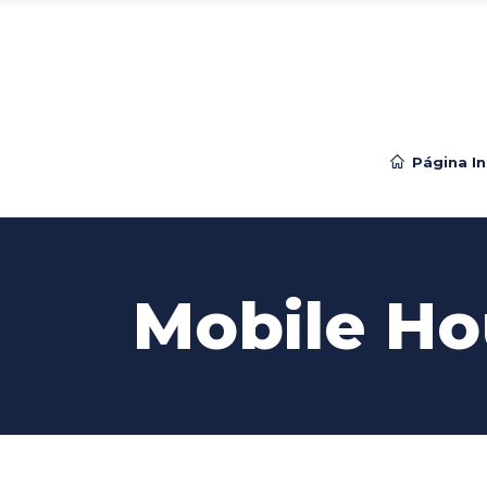
Página In
Mobile Ho