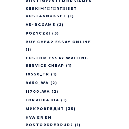
POSTIMYYNTI MORSIAMEN
KESKIMГ¤Г¤RГ¤ISET
KUSTANNUKSET
(1)
AR-BCGAME
(2)
POZYCZKI
(5)
BUY CHEAP ESSAY ONLINE
(1)
CUSTOM ESSAY WRITING
SERVICE CHEAP
(1)
10550_TR
(1)
9650_WA
(2)
11700_WA
(2)
ГОРИЛЛА ЮА
(1)
МИКРОКРЕДИТ
(35)
HVA ER EN
POSTORDREBRUD?
(1)