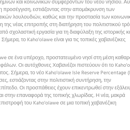
ρημνων και κοινωνικών συμφερόντων του νέου νησιού. Αυ
η προσέγγιση, εστιάζοντας στην απομάκρυνση των
πικών λουλουδιών, καθώς και την προστασία των κοινων
η της νέας επιτροπής στη διατήρηση του πολιτιστικού τρ
από σχολαστική εργασία για τη διαφύλαξη της ιστορικής κ
Σήμερα, το Kaho'olawe είναι για τις τοπικές χαβανέζικες
lawe σε ένα υπέροχο, προστατευμένο νησί στη μέση καθα
φάλων. Οι αυτόχθονες Χαβανέζοι πιστεύουν ότι το Kaho'
ος. Σήμερα, το νέο Kaho'olawe Isle Reserve Percentage (
σσες, εστιάζοντας στην πολιτιστική συντήρηση, την
επίπεδο. Οι προσπάθειες έχουν επικεντρωθεί στην εξάλε
αι στην επαναφορά της τοπικής χλωρίδας. Η νέα, μακρά
 επιστροφή του Kaho'olawe σε μια τοπική χαβανέζικη