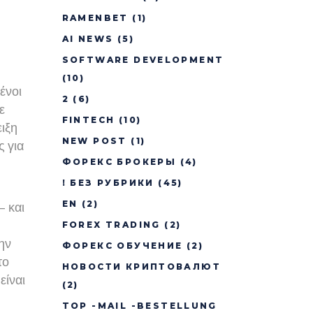
RAMENBET
(1)
AI NEWS
(5)
SOFTWARE DEVELOPMENT
(10)
ένοι
2
(6)
ε
FINTECH
(10)
ειξη
NEW POST
(1)
ς για
ФОРЕКС БРОКЕРЫ
(4)
! БЕЗ РУБРИКИ
(45)
– και
EN
(2)
FOREX TRADING
(2)
ην
ФОРЕКС ОБУЧЕНИЕ
(2)
το
НОВОСТИ КРИПТОВАЛЮТ
είναι
(2)
TOP -MAIL -BESTELLUNG