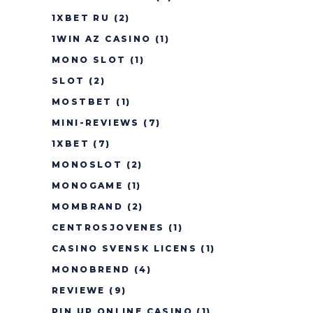
1XBET RU
(2)
1WIN AZ CASINO
(1)
MONO SLOT
(1)
SLOT
(2)
MOSTBET
(1)
MINI-REVIEWS
(7)
1XBET
(7)
MONOSLOT
(2)
MONOGAME
(1)
MOMBRAND
(2)
CENTROSJOVENES
(1)
CASINO SVENSK LICENS
(1)
MONOBREND
(4)
REVIEWE
(9)
PIN UP ONLINE CASINO
(1)