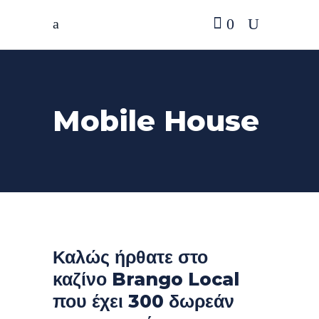
0
Mobile House
Καλώς ήρθατε στο
καζίνο Brango Local
που έχει 300 δωρεάν