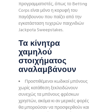
προγραμματιστές, όπως το Betting
Corps είναι μόνο η κορυφή του
παγόβουνου που παίζει από την
εγκατάσταση τυχερών παιχνιδιών
Jackpota Sweepstakes.
Τα κίνητρα
χαμηλού
στοιχήματος
αναλαμβάνουν
Προστιθέμενοι κωδικοί μπόνους
χωρίς κατάθεση ξεκλειδώνουν
συνεχώς τα μπόνους φρέσκων
χρηστών, ακόμα κι αν μερικές φορές
θα μπορούσαν να προσφερθούν και