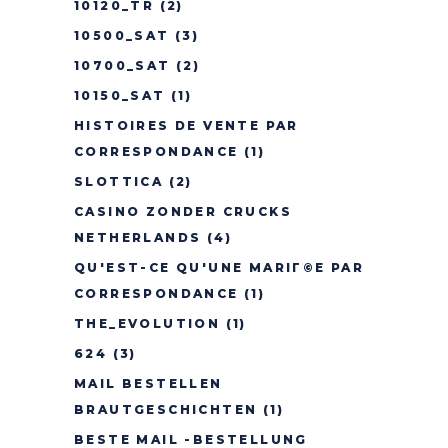
10120_TR
(2)
10500_SAT
(3)
10700_SAT
(2)
10150_SAT
(1)
HISTOIRES DE VENTE PAR
CORRESPONDANCE
(1)
SLOTTICA
(2)
CASINO ZONDER CRUCKS
NETHERLANDS
(4)
QU'EST-CE QU'UNE MARIГ©E PAR
CORRESPONDANCE
(1)
THE_EVOLUTION
(1)
624
(3)
MAIL BESTELLEN
BRAUTGESCHICHTEN
(1)
BESTE MAIL -BESTELLUNG