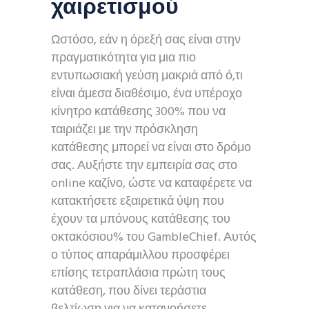
χαιρετισμού
Ωστόσο, εάν η όρεξή σας είναι στην
πραγματικότητα για μια πιο
εντυπωσιακή γεύση μακριά από ό,τι
είναι άμεσα διαθέσιμο, ένα υπέροχο
κίνητρο κατάθεσης 300% που να
ταιριάζει με την πρόσκληση
κατάθεσης μπορεί να είναι στο δρόμο
σας. Αυξήστε την εμπειρία σας στο
online καζίνο, ώστε να καταφέρετε να
κατακτήσετε εξαιρετικά ύψη που
έχουν τα μπόνους κατάθεσης του
οκτακόσιου% του GambleChief. Αυτός
ο τύπος απαράμιλλου προσφέρει
επίσης τετραπλάσια πρώτη τους
κατάθεση, που δίνει τεράστια