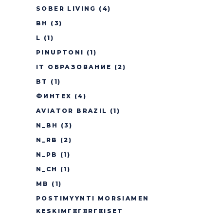
SOBER LIVING
(4)
BH
(3)
L
(1)
PINUPTONI
(1)
IT ОБРАЗОВАНИЕ
(2)
BT
(1)
ФИНТЕХ
(4)
AVIATOR BRAZIL
(1)
N_BH
(3)
N_RB
(2)
N_PB
(1)
N_CH
(1)
MB
(1)
POSTIMYYNTI MORSIAMEN
KESKIMГ¤Г¤RГ¤ISET