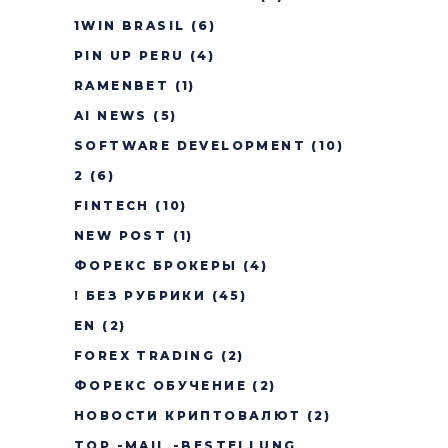
1WIN BRASIL
(6)
PIN UP PERU
(4)
RAMENBET
(1)
AI NEWS
(5)
SOFTWARE DEVELOPMENT
(10)
2
(6)
FINTECH
(10)
NEW POST
(1)
ФОРЕКС БРОКЕРЫ
(4)
! БЕЗ РУБРИКИ
(45)
EN
(2)
FOREX TRADING
(2)
ФОРЕКС ОБУЧЕНИЕ
(2)
НОВОСТИ КРИПТОВАЛЮТ
(2)
TOP -MAIL -BESTELLUNG