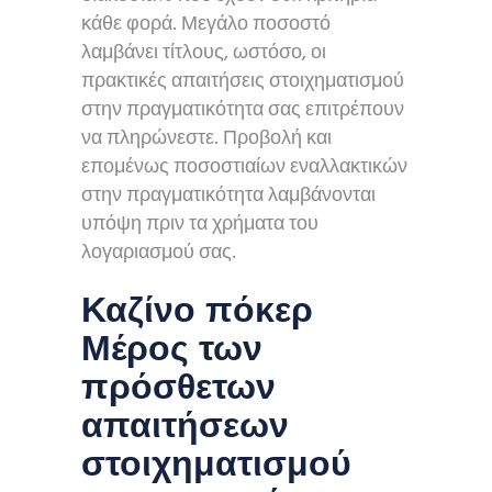
κάθε φορά. Μεγάλο ποσοστό
λαμβάνει τίτλους, ωστόσο, οι
πρακτικές απαιτήσεις στοιχηματισμού
στην πραγματικότητα σας επιτρέπουν
να πληρώνεστε. Προβολή και
επομένως ποσοστιαίων εναλλακτικών
στην πραγματικότητα λαμβάνονται
υπόψη πριν τα χρήματα του
λογαριασμού σας.
Καζίνο πόκερ
Μέρος των
πρόσθετων
απαιτήσεων
στοιχηματισμού