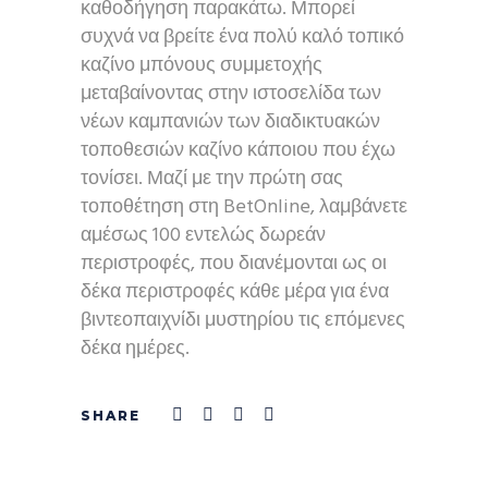
καθοδήγηση παρακάτω. Μπορεί
συχνά να βρείτε ένα πολύ καλό τοπικό
καζίνο μπόνους συμμετοχής
μεταβαίνοντας στην ιστοσελίδα των
νέων καμπανιών των διαδικτυακών
τοποθεσιών καζίνο κάποιου που έχω
τονίσει. Μαζί με την πρώτη σας
τοποθέτηση στη BetOnline, λαμβάνετε
αμέσως 100 εντελώς δωρεάν
περιστροφές, που διανέμονται ως οι
δέκα περιστροφές κάθε μέρα για ένα
βιντεοπαιχνίδι μυστηρίου τις επόμενες
δέκα ημέρες.