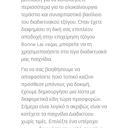
βελτίωση για να κατανοήσετε
περισσότερα για το ολοκαίνουργιο
τεράστιο και συναρπαστικό βασίλειο
του διαδικτυακού τζόγου. Όταν έχετε
διαφημίσει τη δική σας επιπλέον
αποδοχή στην επιχείρηση τζόγου
Bonne Las vegas, μπορείτε να τη
χρησιμοποιήσετε στα λίγα διαδικτυακά
μας παιχνίδια.
Για να σας βοηθήσουμε να
αποφασίσετε ποιο τοπικό καζίνο
πρόσθεσε μπόνους για δοκιμή,
έχουμε δημιουργήσει μια λίστα με
διαφορετικά είδη τώρα προσφορών.
Σήμερα είναι λογικό τι ακριβώς είναι να
κατέχετε τα παιχνίδια Διαδικτύου
χωρίς τιμές. Επιλέξτε ένα υπέροχο