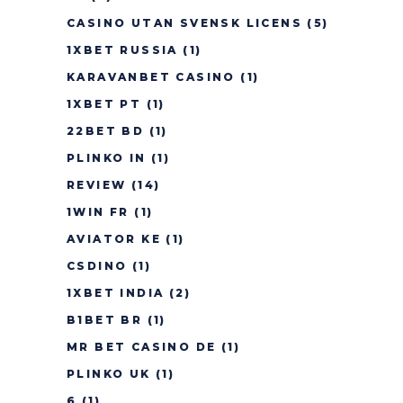
CASINO UTAN SVENSK LICENS
(5)
1XBET RUSSIA
(1)
KARAVANBET CASINO
(1)
1XBET PT
(1)
22BET BD
(1)
PLINKO IN
(1)
REVIEW
(14)
1WIN FR
(1)
AVIATOR KE
(1)
CSDINO
(1)
1XBET INDIA
(2)
B1BET BR
(1)
MR BET CASINO DE
(1)
PLINKO UK
(1)
6
(1)