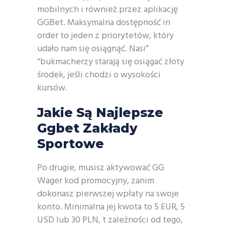
mobilnych i również przez aplikację
GGBet. Maksymalna dostępność in
order to jeden z priorytetów, który
udało nam się osiągnąć. Nasi”
“bukmacherzy starają się osiągać złoty
środek, jeśli chodzi o wysokości
kursów.
Jakie Są Najlepsze
Ggbet Zakłady
Sportowe
Po drugie, musisz aktywować GG
Wager kod promocyjny, zanim
dokonasz pierwszej wpłaty na swoje
konto. Minimalna jej kwota to 5 EUR, 5
USD lub 30 PLN, t zależności od tego,