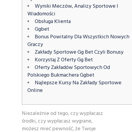
Wyniki Meczów, Analizy Sportowe I
Wiadomości
Obsługa Klienta
Ggbet
Bonus Powitalny Dla Wszystkich Nowych
Graczy
Zakłady Sportowe Gg Bet Czyli Bonusy
Korzystaj Z Oferty Gg Bet
Oferty Zakładów Sportowych Od
Polskiego Bukmachera Ggbet
Najlepsze Kursy Na Zakłady Sportowe
Online
Niezależnie od tego, czy wypłacasz
środki, czy wypłacasz wygrane,
możesz mieć pewność, że Twoje