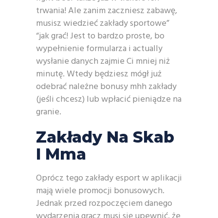
trwania! Ale zanim zaczniesz zabawę,
musisz wiedzieć zakłady sportowe”
“jak grać! Jest to bardzo proste, bo
wypełnienie formularza i actually
wysłanie danych zajmie Ci mniej niż
minutę. Wtedy będziesz mógł już
odebrać należne bonusy mhh zakłady
(jeśli chcesz) lub wpłacić pieniądze na
granie.
Zakłady Na Skab
I Mma
Oprócz tego zakłady esport w aplikacji
mają wiele promocji bonusowych.
Jednak przed rozpoczęciem danego
wydarzenia gracz musi się upewnić, że