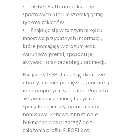
GGBet Platforma zakładów
sportowych oferuje szeroką gamę
rynków zakładów.
Znajduje się w tamtym miejscu
mnóstwo przydatnych informacji,
które pomagają w zrozumieniu
warunków premii, sposobu jej
aktywacji oraz przebiegu promocji.
Na graczy GGBet czekają darmowe
obroty, premie pieniężne, procuring i
inne propozycje specjalne. Ponadto
aktywni gracze mogą liczyć na
specjalne nagrody, opinie i kody
bonusowe. Zabawa mhh stronie
bukmachera musi zacząć się z
założenia profilu FJEOFJ bet.