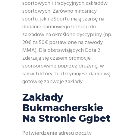
sportowych i tradycyjnych zakładów
sportowych. Zarówno miłośnicy
sportu, jak i eSportu mają szansę na
dodanie darmowego bonusu do
zakładów na określone dyscypliny (np.
20€ za 50€ postawione na zawody
MMA). Dla obstawiających Dota 2
zdarzają się czasem promocje
sponsorowane poprzez drużynę, w
ramach których otrzymujesz darmową
gotówkę za swoje zakłady.
Zakłady
Bukmacherskie
Na Stronie Ggbet
Potwierdzenie adresu poczty