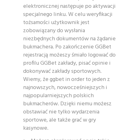
elektronicznej następuje po aktywacji
specjalnego linku. W celu weryfikacji
tożsamości użytkownik jest
zobowiązany do wysłania
niezbędnych dokumentów na żądanie
bukmachera. Po zakończenie GGBet
rejestracją możeszy śmiało logować do
profilu GGBet zakłady, pisać opinie i
dokonywać zakłady sportowych.
Wiemy, że ggbet in order to jeden z
najnowszych, nowocześniejszych i
najpopularniejszych polskich
bukmacherów. Dzięki niemu możesz
obstawiać nie tylko wydarzenia
sportowe, ale także grać w gry
kasynowe.