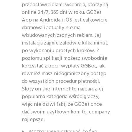
przedstawicielami wsparcia, którzy są
online 24/7, 365 dni w roku. GGBet
App na Androida i iOS jest całkowicie
darmowa i actually nie ma
wbudowanych żadnych reklam. Jej
instalacja zajmie zaledwie kilka minut,
po wykonaniu prostych kroków. Z
poziomu aplikacji możesz swobodnie
korzystać z opcji wypłaty GGBet, jak
również masz nieograniczony dostęp
do wszystkich procedur płatności.
Sloty on the internet to najbardziej
popularna kategoria wśród graczy,
więc nie dziwi fakt, że GGBet chce
dać swoim użytkownikom to, company
najlepsze.
Można wywnioskować, że five