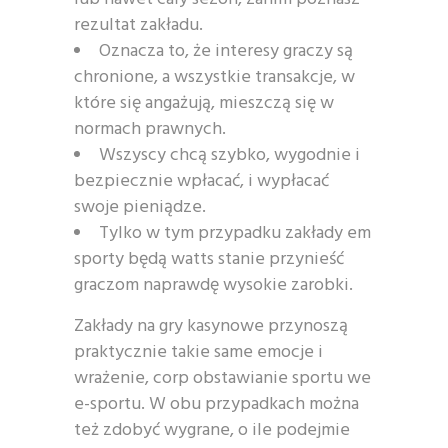
rezultat zakładu.
Oznacza to, że interesy graczy są
chronione, a wszystkie transakcje, w
które się angażują, mieszczą się w
normach prawnych.
Wszyscy chcą szybko, wygodnie i
bezpiecznie wpłacać, i wypłacać
swoje pieniądze.
Tylko w tym przypadku zakłady em
sporty będą watts stanie przynieść
graczom naprawdę wysokie zarobki.
Zakłady na gry kasynowe przynoszą
praktycznie takie same emocje i
wrażenie, corp obstawianie sportu we
e-sportu. W obu przypadkach można
też zdobyć wygrane, o ile podejmie