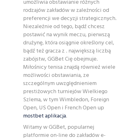
umożliwia obstawianie różnych
rodzajów zakładów w zależności od
preferencji we decyzji strategicznych.
Niezależnie od tego, bądź chcesz
postawić na wynik meczu, pierwszą
drużynę, która osiągnie określony cel,
bądź też gracza z . największą liczbą
zabójstw, GGBet Cię obejmuje.
Miłośnicy tenisa znajdą również wiele
możliwości obstawiania, ze
szczególnym uwzględnieniem
prestiżowych turniejów Wielkiego
Szlema, w tym Wimbledon, Foreign
Open, US Open i French Open up
mostbet aplikacja
.
Witamy w GGBet, popularnej
platformie on-line do zakładów e-