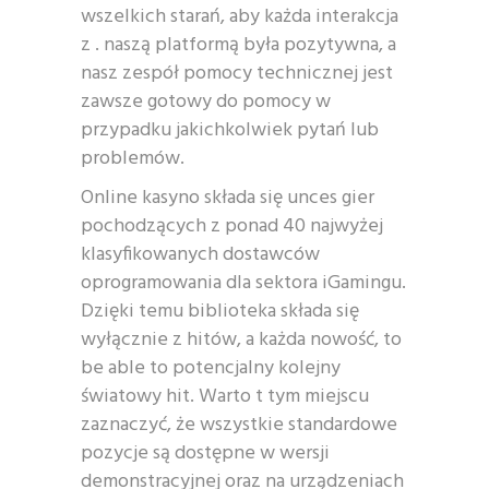
wszelkich starań, aby każda interakcja
z . naszą platformą była pozytywna, a
nasz zespół pomocy technicznej jest
zawsze gotowy do pomocy w
przypadku jakichkolwiek pytań lub
problemów.
Online kasyno składa się unces gier
pochodzących z ponad 40 najwyżej
klasyfikowanych dostawców
oprogramowania dla sektora iGamingu.
Dzięki temu biblioteka składa się
wyłącznie z hitów, a każda nowość, to
be able to potencjalny kolejny
światowy hit. Warto t tym miejscu
zaznaczyć, że wszystkie standardowe
pozycje są dostępne w wersji
demonstracyjnej oraz na urządzeniach