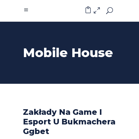
0
Mobile House
Zakłady Na Game I
Esport U Bukmachera
Ggbet