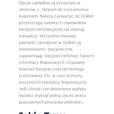
Opcje zakładów są przejrzyście
ułożone, z . łatwym do zrozumienia
kuponem. Należy zauważyć, że GGBet
przestrzega surowych standardów
bezpieczeństwa podczas obsługi
transakcji. Wszystkie metody
płatności dostępne w GGBet są
renomowane i bezpieczne,
zapewniając bezpieczeństwo Twoich
informacji finansowych. Używamy
również bezpiecznej technologii
szyfrowania SSL w celu ochrony
wszystkich transakcji finansowych.
Jeśli chodzi um dokonanie wpłaty,
możesz wybrać jedną unces wielu
popularnych procedur płatności.