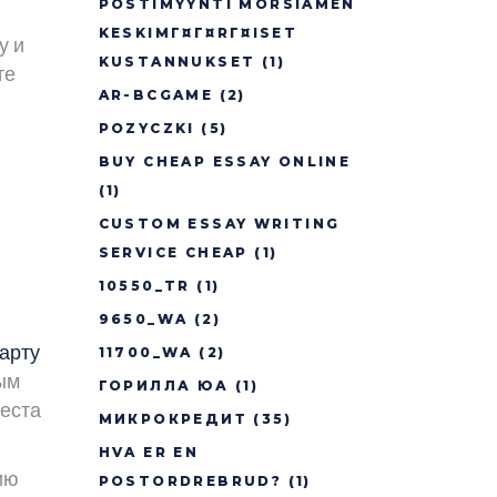
POSTIMYYNTI MORSIAMEN
KESKIMГ¤Г¤RГ¤ISET
у и
KUSTANNUKSET
(1)
те
AR-BCGAME
(2)
POZYCZKI
(5)
BUY CHEAP ESSAY ONLINE
(1)
CUSTOM ESSAY WRITING
SERVICE CHEAP
(1)
10550_TR
(1)
9650_WA
(2)
арту
11700_WA
(2)
ным
ГОРИЛЛА ЮА
(1)
места
МИКРОКРЕДИТ
(35)
HVA ER EN
ию
POSTORDREBRUD?
(1)