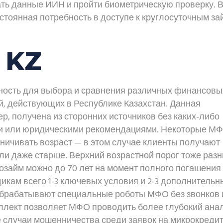
ать данные ИИН и пройти биометрическую проверку. 
стоянная потребность в доступе к круглосуточным з
 KZ
ность для выбора и сравнения различных финансовы
, действующих в Республике Казахстан. Данная
, получена из сторонних источников без каких-либо
и или юридическими рекомендациями. Некоторые МФ
ничивать возраст — в этом случае клиенты получают
да или даже старше. Верхний возрастной порог тоже раз
озайм можно до 70 лет на момент полного погашения
кам всего 1-3 ключевых условия и 2-3 дополнительн
обрабатывают специальные роботы МФО без звонков 
ллект позволяет МФО проводить более глубокий ана
 случаи мошенничества среди заявок на микрокредит