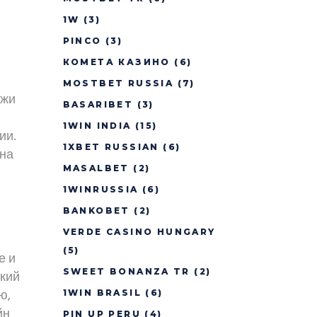
1W
(3)
PINCO
(3)
КОМЕТА КАЗИНО
(6)
MOSTBET RUSSIA
(7)
ежи
BASARIBET
(3)
1WIN INDIA
(15)
ии.
1XBET RUSSIAN
(6)
 на
MASALBET
(2)
1WINRUSSIA
(6)
BANKOBET
(2)
VERDE CASINO HUNGARY
(5)
е и
SWEET BONANZA TR
(2)
ский
ю,
1WIN BRASIL
(6)
йн
PIN UP PERU
(4)