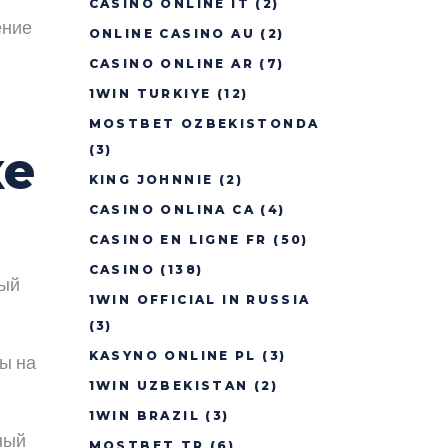
CASINÒ ONLINE IT
(2)
ение
ONLINE CASINO AU
(2)
CASINO ONLINE AR
(7)
1WIN TURKIYE
(12)
MOSTBET OZBEKISTONDA
ке
(3)
KING JOHNNIE
(2)
CASINO ONLINA CA
(4)
CASINO EN LIGNE FR
(50)
CASINO
(138)
ный
1WIN OFFICIAL IN RUSSIA
(3)
KASYNO ONLINE PL
(3)
ы на
1WIN UZBEKISTAN
(2)
1WIN BRAZIL
(3)
ный
MOSTBET TR
(6)