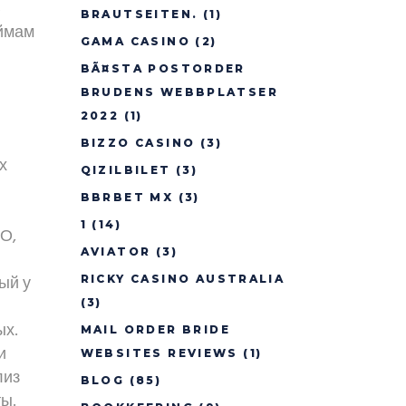
В
BRAUTSEITEN.
(1)
аймам
GAMA CASINO
(2)
BÃ¤STA POSTORDER
BRUDENS WEBBPLATSER
2022
(1)
BIZZO CASINO
(3)
х
QIZILBILET
(3)
BBRBET MX
(3)
1
(14)
О,
AVIATOR
(3)
ный у
RICKY CASINO AUSTRALIA
(3)
ых.
MAIL ORDER BRIDE
и
WEBSITES REVIEWS
(1)
лиз
BLOG
(85)
ы.