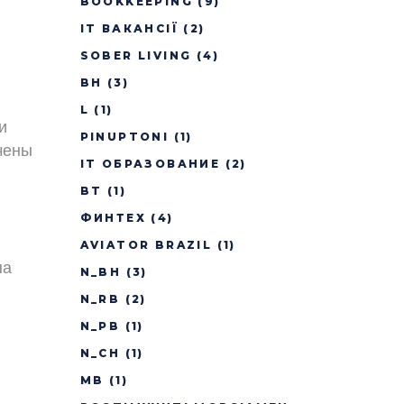
BOOKKEEPING
(9)
IT ВАКАНСІЇ
(2)
SOBER LIVING
(4)
BH
(3)
L
(1)
и
PINUPTONI
(1)
чены
IT ОБРАЗОВАНИЕ
(2)
BT
(1)
ФИНТЕХ
(4)
AVIATOR BRAZIL
(1)
на
N_BH
(3)
N_RB
(2)
N_PB
(1)
N_CH
(1)
MB
(1)