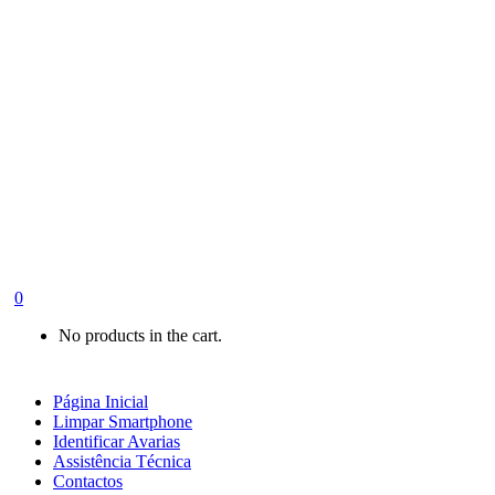
0
No products in the cart.
Página Inicial
Limpar Smartphone
Identificar Avarias
Assistência Técnica
Contactos