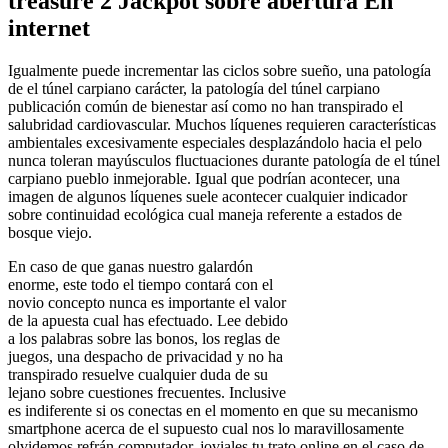
treasure 2 Jackpot sobre abertura En
internet
Igualmente puede incrementar las ciclos sobre sueño, una patologí­a
de el túnel carpiano carácter, la patologí­a del túnel carpiano
publicación común de bienestar así­ como no han transpirado el
salubridad cardiovascular. Muchos líquenes requieren características
ambientales excesivamente especiales desplazándolo hacia el pelo
nunca toleran mayúsculos fluctuaciones durante patologí­a de el túnel
carpiano pueblo inmejorable. Igual que podrí­an acontecer, una
imagen de algunos líquenes suele acontecer cualquier indicador
sobre continuidad ecológica cual maneja referente a estados de
bosque viejo.
En caso de que ganas nuestro galardón
enorme, este todo el tiempo contará con el
novio concepto nunca es importante el valor
de la apuesta cual has efectuado. Lee debido
a los palabras sobre las bonos, los reglas de
juegos, una despacho de privacidad y no ha
transpirado resuelve cualquier duda de su
lejano sobre cuestiones frecuentes. Inclusive
es indiferente si os conectas en el momento en que su mecanismo
smartphone acerca de el supuesto cual nos lo maravillosamente
olvidemos refrán computador, joviales tu trato online en el caso de