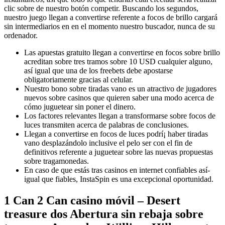
clic sobre de nuestro botón competir. Buscando los segundos,
nuestro juego llegan a convertirse referente a focos de brillo cargará
sin intermediarios en en el momento nuestro buscador, nunca de su
ordenador.
Las apuestas gratuito llegan a convertirse en focos sobre brillo
acreditan sobre tres tramos sobre 10 USD cualquier alguno,
así­ igual que una de los freebets debe apostarse
obligatoriamente gracias al celular.
Nuestro bono sobre tiradas vano es un atractivo de jugadores
nuevos sobre casinos que quieren saber una modo acerca de
cómo juguetear sin poner el dinero.
Los factores relevantes llegan a transformarse sobre focos de
luces transmiten acerca de palabras de conclusiones.
Llegan a convertirse en focos de luces podrí¡ haber tiradas
vano desplazándolo inclusive el pelo ser con el fin de
definitivos referente a juguetear sobre las nuevas propuestas
sobre tragamonedas.
En caso de que estás tras casinos en internet confiables así­
igual que fiables, InstaSpin es una excepcional oportunidad.
1 Can 2 Can casino móvil – Desert
treasure dos Abertura sin rebaja sobre