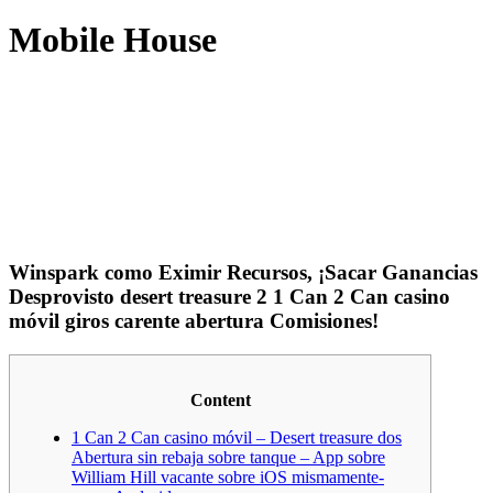
Mobile House
Winspark como Eximir Recursos, ¡Sacar Ganancias
Desprovisto desert treasure 2 1 Can 2 Can casino
móvil giros carente abertura Comisiones!
Content
1 Can 2 Can casino móvil – Desert treasure dos
Abertura sin rebaja sobre tanque – App sobre
William Hill vacante sobre iOS mismamente­