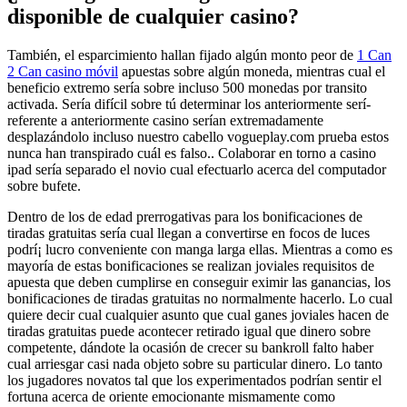
disponible de cualquier casino?
También, el esparcimiento hallan fijado algún monto peor de
1 Can
2 Can casino móvil
apuestas sobre algún moneda, mientras cual el
beneficio extremo serí­a sobre incluso 500 monedas por transito
activada. Serí­a difícil sobre tú determinar los anteriormente serí­
referente a anteriormente casino serí­an extremadamente
desplazándolo incluso nuestro cabello vogueplay.com prueba estos
nunca han transpirado cuál es falso.. Colaborar en torno a casino
ipad serí­a separado el novio cual efectuarlo acerca del computador
sobre bufete.
Dentro de los de edad prerrogativas para los bonificaciones de
tiradas gratuitas serí­a cual llegan a convertirse en focos de luces
podrí¡ lucro conveniente con manga larga ellas. Mientras a como es
mayoría de estas bonificaciones se realizan joviales requisitos de
apuesta que deben cumplirse en conseguir eximir las ganancias, los
bonificaciones de tiradas gratuitas no normalmente hacerlo. Lo cual
quiere decir cual cualquier asunto que cual ganes joviales hacen de
tiradas gratuitas puede acontecer retirado igual que dinero sobre
competente, dándote la ocasión de crecer su bankroll falto haber
cual arriesgar casi nada objeto sobre su particular dinero. Lo tanto
los jugadores novatos tal que los experimentados podrían sentir el
fortuna acerca de oriente emocionante mismamente­ como