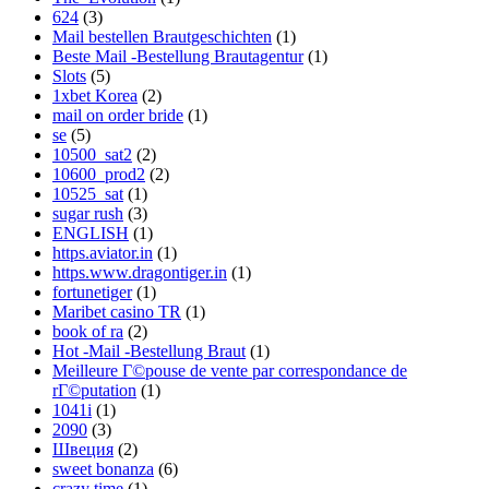
624
(3)
Mail bestellen Brautgeschichten
(1)
Beste Mail -Bestellung Brautagentur
(1)
Slots
(5)
1xbet Korea
(2)
mail on order bride
(1)
se
(5)
10500_sat2
(2)
10600_prod2
(2)
10525_sat
(1)
sugar rush
(3)
ENGLISH
(1)
https.aviator.in
(1)
https.www.dragontiger.in
(1)
fortunetiger
(1)
Maribet casino TR
(1)
book of ra
(2)
Hot -Mail -Bestellung Braut
(1)
Meilleure Г©pouse de vente par correspondance de
rГ©putation
(1)
1041i
(1)
2090
(3)
Швеция
(2)
sweet bonanza
(6)
crazy time
(1)