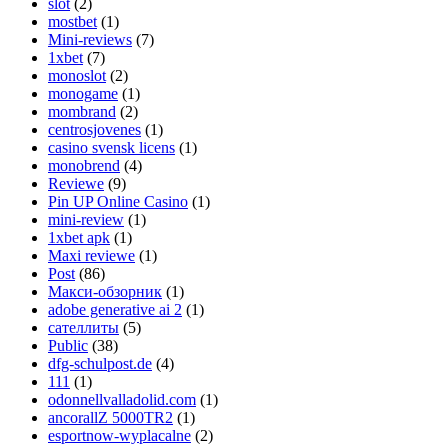
slot
(2)
mostbet
(1)
Mini-reviews
(7)
1xbet
(7)
monoslot
(2)
monogame
(1)
mombrand
(2)
centrosjovenes
(1)
casino svensk licens
(1)
monobrend
(4)
Reviewe
(9)
Pin UP Online Casino
(1)
mini-review
(1)
1xbet apk
(1)
Maxi reviewe
(1)
Post
(86)
Макси-обзорник
(1)
adobe generative ai 2
(1)
сателлиты
(5)
Public
(38)
dfg-schulpost.de
(4)
111
(1)
odonnellvalladolid.com
(1)
ancorallZ 5000TR2
(1)
esportnow-wyplacalne
(2)