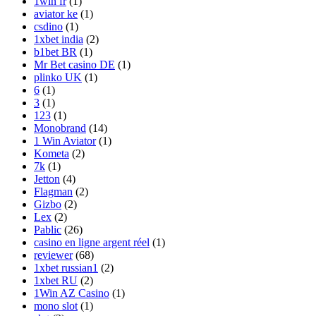
1win fr
(1)
aviator ke
(1)
csdino
(1)
1xbet india
(2)
b1bet BR
(1)
Mr Bet casino DE
(1)
plinko UK
(1)
6
(1)
3
(1)
123
(1)
Monobrand
(14)
1 Win Aviator
(1)
Kometa
(2)
7k
(1)
Jetton
(4)
Flagman
(2)
Gizbo
(2)
Lex
(2)
Pablic
(26)
casino en ligne argent réel
(1)
reviewer
(68)
1xbet russian1
(2)
1xbet RU
(2)
1Win AZ Casino
(1)
mono slot
(1)