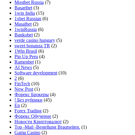
Mostbet Russia
(7)
Basaribet
(3)
1win India
(15)
1xbet Russian
(6)
Masalbet
(2)
1winRussia
(6)
Bankobet
(2)
verde casino hungary
(5)
sweet bonanza TR
(2)
1Win Brasil
(6)
Pin Up Peru
(4)
Ramenbet
(1)
AI News
(5)
Software development
(10)
2
(6)
FinTech
(10)
New Post
(1)
Форекс Брокеры
(4)
! Без рубрики
(45)
En
(2)
Forex Trading
(2)
Форекс Обучение
(2)
Новости Криптовалют
(2)
Top -Mail -Bestellung Brautseiten.
(1)
Gama Casino
(2)