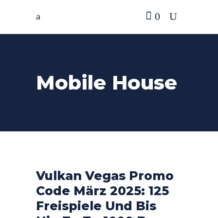
0
Mobile House
Vulkan Vegas Promo
Code März 2025: 125
Freispiele Und Bis