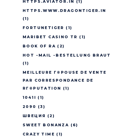
HTTPS.AVIATOR.IN
(1)
HTTPS.WWW.DRAGONTIGER.IN
(1)
FORTUNETIGER
(1)
MARIBET CASINO TR
(1)
BOOK OF RA
(2)
HOT -MAIL -BESTELLUNG BRAUT
(1)
MEILLEURE Г©POUSE DE VENTE
PAR CORRESPONDANCE DE
RГ©PUTATION
(1)
1041I
(1)
2090
(3)
ШВЕЦИЯ
(2)
SWEET BONANZA
(6)
CRAZY TIME
(1)