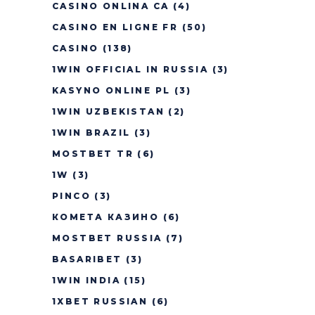
CASINO ONLINA CA
(4)
CASINO EN LIGNE FR
(50)
CASINO
(138)
1WIN OFFICIAL IN RUSSIA
(3)
KASYNO ONLINE PL
(3)
1WIN UZBEKISTAN
(2)
1WIN BRAZIL
(3)
MOSTBET TR
(6)
1W
(3)
PINCO
(3)
КОМЕТА КАЗИНО
(6)
MOSTBET RUSSIA
(7)
BASARIBET
(3)
1WIN INDIA
(15)
1XBET RUSSIAN
(6)