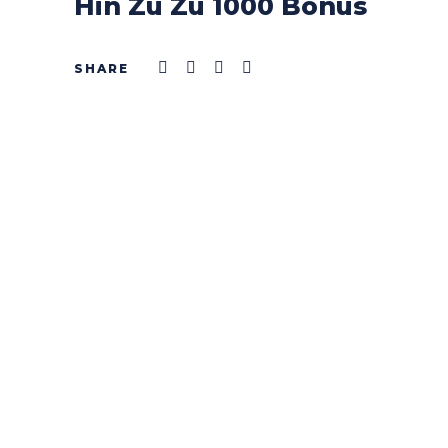
Hin Zu Zu 1000 Bonus