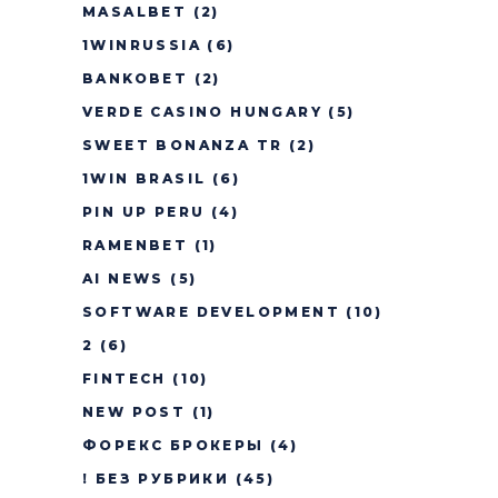
MASALBET
(2)
1WINRUSSIA
(6)
BANKOBET
(2)
VERDE CASINO HUNGARY
(5)
SWEET BONANZA TR
(2)
1WIN BRASIL
(6)
PIN UP PERU
(4)
RAMENBET
(1)
AI NEWS
(5)
SOFTWARE DEVELOPMENT
(10)
2
(6)
FINTECH
(10)
NEW POST
(1)
ФОРЕКС БРОКЕРЫ
(4)
! БЕЗ РУБРИКИ
(45)