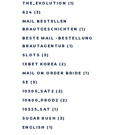
THE_EVOLUTION
(1)
624
(3)
MAIL BESTELLEN
BRAUTGESCHICHTEN
(1)
BESTE MAIL -BESTELLUNG
BRAUTAGENTUR
(1)
SLOTS
(5)
1XBET KOREA
(2)
MAIL ON ORDER BRIDE
(1)
SE
(5)
10500_SAT2
(2)
10600_PROD2
(2)
10525_SAT
(1)
SUGAR RUSH
(3)
ENGLISH
(1)