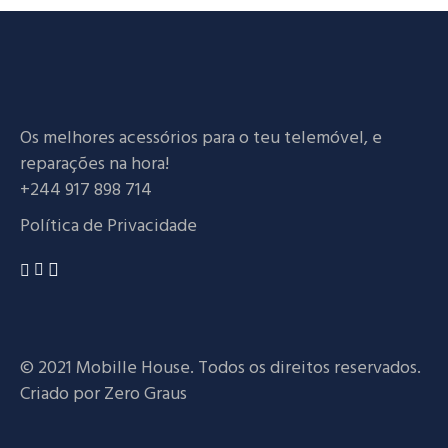
Os melhores acessórios para o teu telemóvel, e
reparações na hora!
+244 917 898 714
Política de Privacidade
© 2021 Mobille House. Todos os direitos reservados.
Criado por
Zero Graus