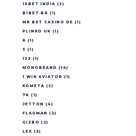
1XBET INDIA
(2)
B1BET BR
(1)
MR BET CASINO DE
(1)
PLINKO UK
(1)
6
(1)
3
(1)
123
(1)
MONOBRAND
(14)
1 WIN AVIATOR
(1)
KOMETA
(2)
7K
(1)
JETTON
(4)
FLAGMAN
(2)
GIZBO
(2)
LEX
(2)