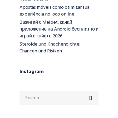
Apostas móveis como otimizar sua
experiência no jogo online
Зажигай с Melbet: качай
приложение на Android бесплатно и
играй в кайф в 2026
Steroide und Knochendichte:
Chancen und Risiken
Instagram
Search
for: