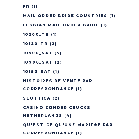
FR
(1)
MAIL ORDER BRIDE COUNTRIES
(1)
LESBIAN MAIL ORDER BRIDE
(1)
10200_TR
(1)
10120_TR
(2)
10500_SAT
(3)
10700_SAT
(2)
10150_SAT
(1)
HISTOIRES DE VENTE PAR
CORRESPONDANCE
(1)
SLOTTICA
(2)
CASINO ZONDER CRUCKS
NETHERLANDS
(4)
QU'EST-CE QU'UNE MARIГ©E PAR
CORRESPONDANCE
(1)