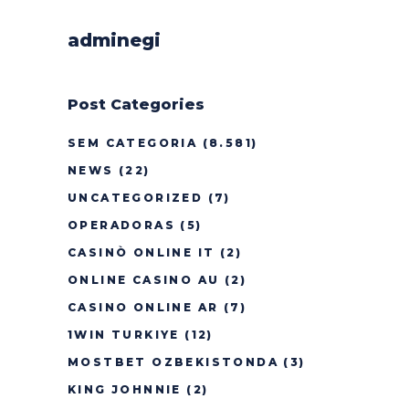
adminegi
Post Categories
SEM CATEGORIA
(8.581)
NEWS
(22)
UNCATEGORIZED
(7)
OPERADORAS
(5)
CASINÒ ONLINE IT
(2)
ONLINE CASINO AU
(2)
CASINO ONLINE AR
(7)
1WIN TURKIYE
(12)
MOSTBET OZBEKISTONDA
(3)
KING JOHNNIE
(2)