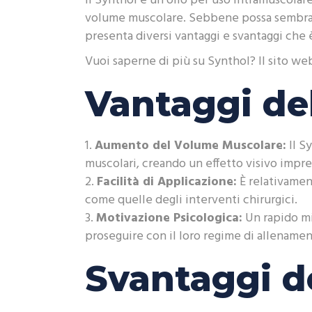
Il Synthol è un olio per uso intramuscolare
volume muscolare. Sebbene possa sembrare 
presenta diversi vantaggi e svantaggi che
Vuoi saperne di più su Synthol? Il sito web
Vantaggi de
Aumento del Volume Muscolare:
Il S
muscolari, creando un effetto visivo impr
Facilità di Applicazione:
È relativamen
come quelle degli interventi chirurgici.
Motivazione Psicologica:
Un rapido mig
proseguire con il loro regime di allenamen
Svantaggi d