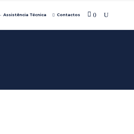
0
Assistência Técnica
Contactos