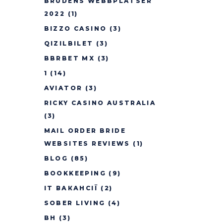
BRUDENS WEBBPLATSER
2022
(1)
BIZZO CASINO
(3)
QIZILBILET
(3)
BBRBET MX
(3)
1
(14)
AVIATOR
(3)
RICKY CASINO AUSTRALIA
(3)
MAIL ORDER BRIDE
WEBSITES REVIEWS
(1)
BLOG
(85)
BOOKKEEPING
(9)
IT ВАКАНСІЇ
(2)
SOBER LIVING
(4)
BH
(3)