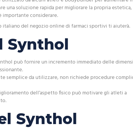
 utilizzato da alcuni atleti e bodybuilder per aumentare il
una soluzione rapida per migliorare la propria estetica,
 è importante considerare.
 italiano del negozio online di farmaci sportivi ti aiuterà.
l Synthol
ynthol può fornire un incremento immediato delle dimens
essionante.
te semplice da utilizzare, non richiede procedure compli
lioramento dell’aspetto fisico può motivare gli atleti a
to.
el Synthol