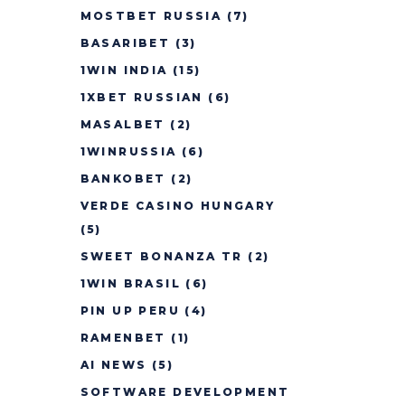
MOSTBET RUSSIA
(7)
BASARIBET
(3)
1WIN INDIA
(15)
1XBET RUSSIAN
(6)
MASALBET
(2)
1WINRUSSIA
(6)
BANKOBET
(2)
VERDE CASINO HUNGARY
(5)
SWEET BONANZA TR
(2)
1WIN BRASIL
(6)
PIN UP PERU
(4)
RAMENBET
(1)
AI NEWS
(5)
SOFTWARE DEVELOPMENT