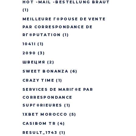
HOT -MAIL -BESTELLUNG BRAUT
(1)
MEILLEURE Г©POUSE DE VENTE
PAR CORRESPONDANCE DE
RГ©PUTATION
(1)
1041I
(1)
2090
(3)
ШВЕЦИЯ
(2)
SWEET BONANZA
(6)
CRAZY TIME
(1)
SERVICES DE MARIГ©E PAR
CORRESPONDANCE
SUPГ©RIEURES
(1)
1XBET MOROCCO
(5)
CASIBOM TR
(4)
RESULT_1743
(1)