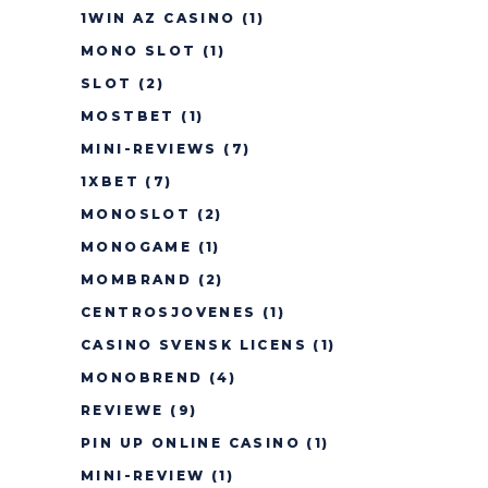
1WIN AZ CASINO
(1)
MONO SLOT
(1)
SLOT
(2)
MOSTBET
(1)
MINI-REVIEWS
(7)
1XBET
(7)
MONOSLOT
(2)
MONOGAME
(1)
MOMBRAND
(2)
CENTROSJOVENES
(1)
CASINO SVENSK LICENS
(1)
MONOBREND
(4)
REVIEWE
(9)
PIN UP ONLINE CASINO
(1)
MINI-REVIEW
(1)