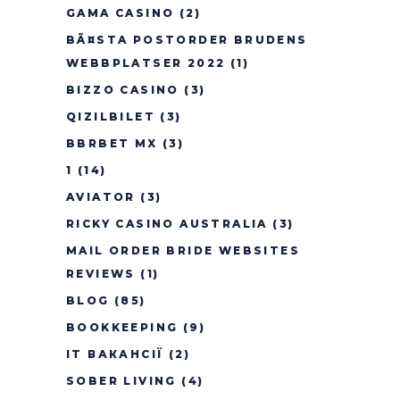
GAMA CASINO
(2)
BÃ¤STA POSTORDER BRUDENS
WEBBPLATSER 2022
(1)
BIZZO CASINO
(3)
QIZILBILET
(3)
BBRBET MX
(3)
1
(14)
AVIATOR
(3)
RICKY CASINO AUSTRALIA
(3)
MAIL ORDER BRIDE WEBSITES
REVIEWS
(1)
BLOG
(85)
BOOKKEEPING
(9)
IT ВАКАНСІЇ
(2)
SOBER LIVING
(4)