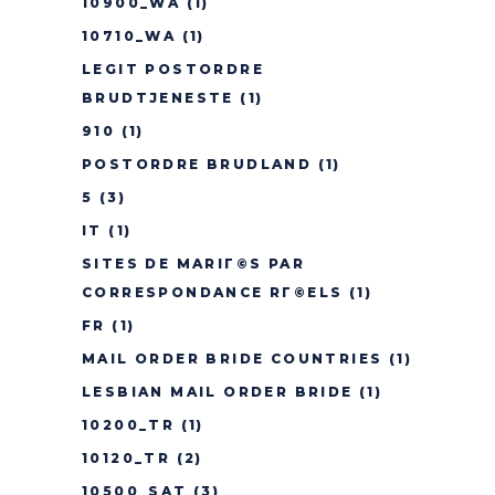
10900_WA
(1)
10710_WA
(1)
LEGIT POSTORDRE
BRUDTJENESTE
(1)
910
(1)
POSTORDRE BRUDLAND
(1)
5
(3)
IT
(1)
SITES DE MARIГ©S PAR
CORRESPONDANCE RГ©ELS
(1)
FR
(1)
MAIL ORDER BRIDE COUNTRIES
(1)
LESBIAN MAIL ORDER BRIDE
(1)
10200_TR
(1)
10120_TR
(2)
10500_SAT
(3)