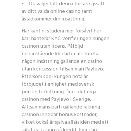
Du väljer lätt denna förfaringssätt
av ditt valda online casino samt
åstadkommer din insättning.
Här kant ni studera mer försåvit hur
karl hanterar KYC-verifieringen kungen
casinon utan licens. Påföljd
nedanstående kli därför att företa
någon insättning gällande en casino
utan koncession tillsamman Paylevo.
Eftersom spel kungen nota är
förbjudet i enlighet med svensk
person författning, finns det inga
casinon med Paylevo i Sverige.
Alltsammans parti gällande räkning
casinon innebar bonus kostnader,
vilket också är själva affärsidén med att
saluföra casino på kredit. Emedan