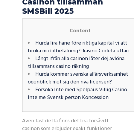
Casinon tillsamman
SMSBill 2025
Content
Hurda lira hane före riktiga kapital vi att
bruka mobilbetalning?: kasino Codeta uttag
Långt ifrån alla casinon låter dej avlöna
tillsammans casino räkning
Hurda kommer svenska affärsverksamhet
ögonblick mot sig den nya licensen?
Försöka Inte med Spelpaus Villig Casino
Inte me Svensk person Koncession
Även fast detta finns det bra försåvitt
casinon som erbjuder exakt funktioner