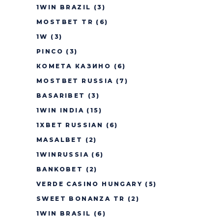
1WIN BRAZIL
(3)
MOSTBET TR
(6)
1W
(3)
PINCO
(3)
КОМЕТА КАЗИНО
(6)
MOSTBET RUSSIA
(7)
BASARIBET
(3)
1WIN INDIA
(15)
1XBET RUSSIAN
(6)
MASALBET
(2)
1WINRUSSIA
(6)
BANKOBET
(2)
VERDE CASINO HUNGARY
(5)
SWEET BONANZA TR
(2)
1WIN BRASIL
(6)