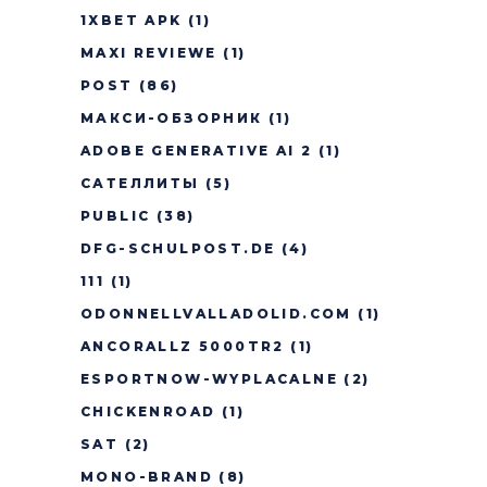
1XBET APK
(1)
MAXI REVIEWE
(1)
POST
(86)
МАКСИ-ОБЗОРНИК
(1)
ADOBE GENERATIVE AI 2
(1)
САТЕЛЛИТЫ
(5)
PUBLIC
(38)
DFG-SCHULPOST.DE
(4)
111
(1)
ODONNELLVALLADOLID.COM
(1)
ANCORALLZ 5000TR2
(1)
ESPORTNOW-WYPLACALNE
(2)
CHICKENROAD
(1)
SAT
(2)
MONO-BRAND
(8)