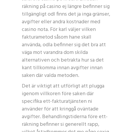
räkning på casino ej längre befinner sig
tillgängligt odl finns det ja inga gränser,
avgifter eller andra kostnader med
casino nota. För karl väljer vilken
fakturametod såsom hane skall
använda, odla befinner sig det bra att
väga mot varandra dom skilda
alternativen och betrakta hur sa det
kant tillkomma innan avgifter innan
saken där valda metoden.
Det är viktigt att utförligt att plugga
igenom villkoren före saken där
specifika ett-fakturatjänsten ni
använder för att kringgå oväntade
avgifter. Behandlingstiderna före ett-
räkning befinner si generellt rapp,