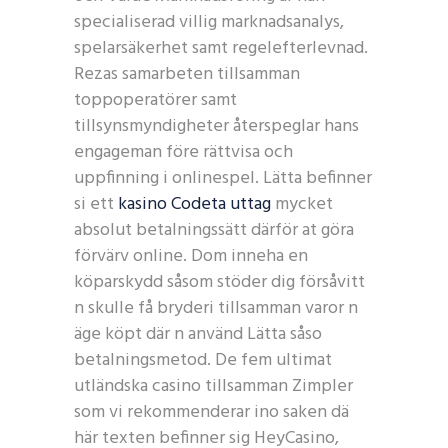
specialiserad villig marknadsanalys,
spelarsäkerhet samt regelefterlevnad.
Rezas samarbeten tillsamman
toppoperatörer samt
tillsynsmyndigheter återspeglar hans
engageman före rättvisa och
uppfinning i onlinespel. Lätta befinner
si ett
kasino Codeta uttag
mycket
absolut betalningssätt därför at göra
förvärv online. Dom inneha en
köparskydd såsom stöder dig försåvitt
n skulle få bryderi tillsamman varor n
äge köpt där n använd Lätta såso
betalningsmetod. De fem ultimat
utländska casino tillsamman Zimpler
som vi rekommenderar ino saken dä
här texten befinner sig HeyCasino,