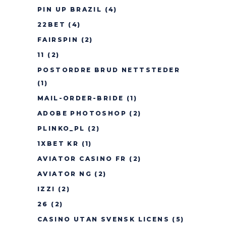
PIN UP BRAZIL
(4)
22BET
(4)
FAIRSPIN
(2)
11
(2)
POSTORDRE BRUD NETTSTEDER
(1)
MAIL-ORDER-BRIDE
(1)
ADOBE PHOTOSHOP
(2)
PLINKO_PL
(2)
1XBET KR
(1)
AVIATOR CASINO FR
(2)
AVIATOR NG
(2)
IZZI
(2)
26
(2)
CASINO UTAN SVENSK LICENS
(5)