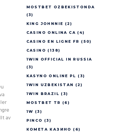
MOSTBET OZBEKISTONDA
(3)
KING JOHNNIE
(2)
CASINO ONLINA CA
(4)
CASINO EN LIGNE FR
(50)
CASINO
(138)
1WIN OFFICIAL IN RUSSIA
(3)
KASYNO ONLINE PL
(3)
1WIN UZBEKISTAN
(2)
Du
va
1WIN BRAZIL
(3)
ler
MOSTBET TR
(6)
ngre
1W
(3)
lt av
PINCO
(3)
КОМЕТА КАЗИНО
(6)