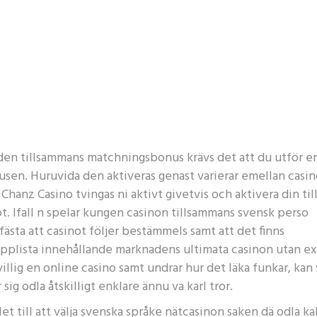
den tillsammans matchningsbonus krävs det att du utför e
onusen. Huruvida den aktiveras genast varierar emellan casi
hanz Casino tvingas ni aktivt givetvis och aktivera din till
ot. Ifall n spelar kungen casinon tillsammans svensk perso
fästa att casinot följer bestämmels samt att det finns
plista innehållande marknadens ultimata casinon utan ex
villig en online casino samt undrar hur det läka funkar, kan 
ig odla åtskilligt enklare ännu va karl tror.
et till att välja svenska språke nätcasinon saken dä odla ka