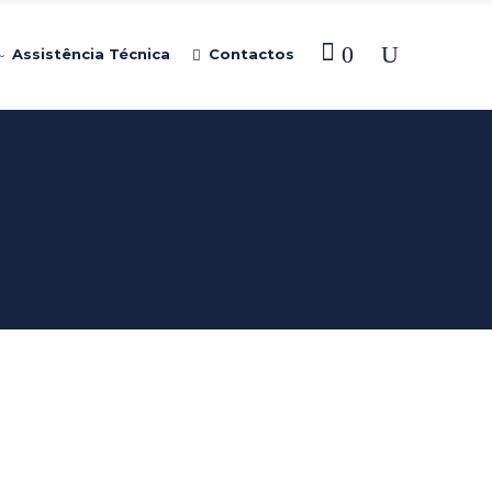
0
Assistência Técnica
Contactos