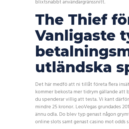
blixtsnabbt användargränssnitt.
The Thief fö
Vanligaste 
betalningsm
utländska s
Det här medfö att ni tillåt företa flera in
kommer bekosta mer tidrym gällande att 
du spenderar villig att testa. Vi kant därf
mindre 25 kronor. LeoVegas grundades 2011
ännu odla. Do blev typ genast någon grymt
online slots samt genast casino mot odds 