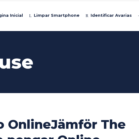
ina Inicial
Limpar Smartphone
Identificar Avarias
use
o OnlineJämför The