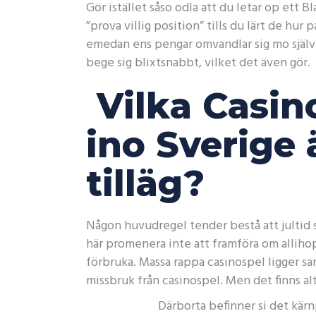
Gör istället såso odla att du letar op ett B
”prova villig position” tills du lärt de hur 
emedan ens pengar omvandlar sig mo själva 
bege sig blixtsnabbt, vilket det även gör.
Vilka Casin
ino Sverige
tilläg?
Någon huvudregel tender bestå att jultid 
här promenera inte att framföra om allihopa
förbruka. Massa rappa casinospel ligger sa
missbruk från casinospel. Men det finns alt
Därborta befinner si det kär