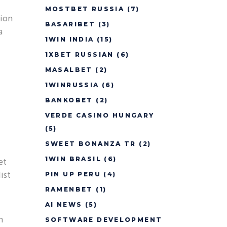
MOSTBET RUSSIA
(7)
tion
BASARIBET
(3)
a
1WIN INDIA
(15)
1XBET RUSSIAN
(6)
MASALBET
(2)
1WINRUSSIA
(6)
BANKOBET
(2)
VERDE CASINO HUNGARY
(5)
SWEET BONANZA TR
(2)
et
1WIN BRASIL
(6)
ist
PIN UP PERU
(4)
RAMENBET
(1)
AI NEWS
(5)
n
SOFTWARE DEVELOPMENT