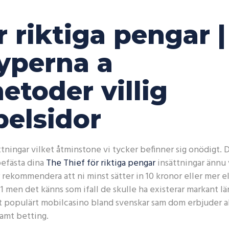
r riktiga pengar |
typerna a
etoder villig
pelsidor
sättningar vilket åtminstone vi tycker befinner sig onödigt. 
befästa dina
The Thief för riktiga pengar
insättningar ännu 
ör rekommendera att ni minst sätter in 10 kronor eller mer el
 men det känns som ifall de skulle ha existerar markant lä
 populärt mobilcasino bland svenskar sam dom erbjuder al
samt betting.