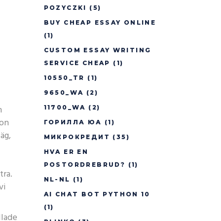
POZYCZKI
(5)
BUY CHEAP ESSAY ONLINE
(1)
CUSTOM ESSAY WRITING
SERVICE CHEAP
(1)
10550_TR
(1)
9650_WA
(2)
n
11700_WA
(2)
non
ГОРИЛЛА ЮА
(1)
äg,
МИКРОКРЕДИТ
(35)
HVA ER EN
POSTORDREBRUD?
(1)
tra.
NL-NL
(1)
vi
AI CHAT BOT PYTHON 10
(1)
llade