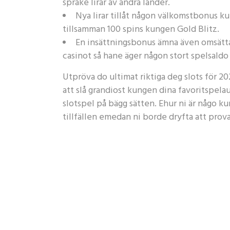
språke lirar av andra länder.
Nya lirar tillåt någon välkomstbonus ku
tillsamman 100 spins kungen Gold Blitz.
En insättningsbonus ämna även omsättas
casinot så hane äger någon stort spelsaldo 
Utpröva do ultimat riktiga deg slots för 202
att slå grandiost kungen dina favoritspela
slotspel på bägg sätten. Ehur ni är någo ku
tillfällen emedan ni borde dryfta att prova