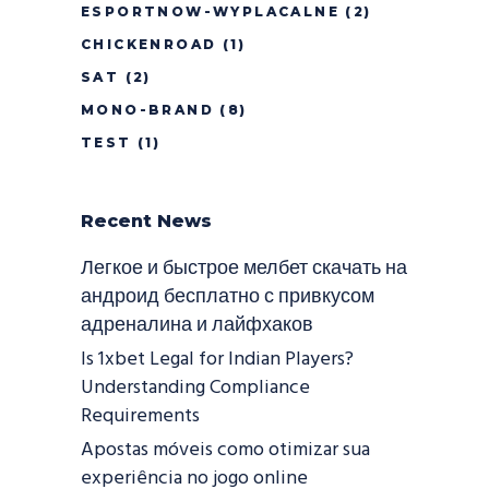
ESPORTNOW-WYPLACALNE
(2)
CHICKENROAD
(1)
SAT
(2)
MONO-BRAND
(8)
TEST
(1)
Recent News
Легкое и быстрое мелбет скачать на
андроид бесплатно с привкусом
адреналина и лайфхаков
Is 1xbet Legal for Indian Players?
Understanding Compliance
Requirements
Apostas móveis como otimizar sua
experiência no jogo online