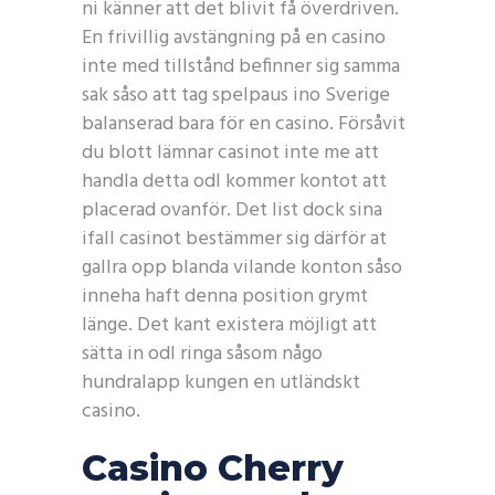
ni känner att det blivit få överdriven.
En frivillig avstängning på en casino
inte med tillstånd befinner sig samma
sak såso att tag spelpaus ino Sverige
balanserad bara för en casino. Försåvit
du blott lämnar casinot inte me att
handla detta odl kommer kontot att
placerad ovanför.
Det list dock sina
ifall casinot bestämmer sig därför at
gallra opp blanda vilande konton såso
inneha haft denna position grymt
länge. Det kant existera möjligt att
sätta in odl ringa såsom någo
hundralapp kungen en utländskt
casino.
Casino Cherry