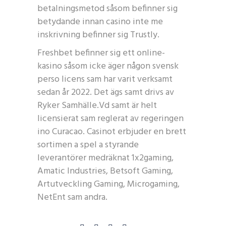
betalningsmetod såsom befinner sig
betydande innan casino inte me
inskrivning befinner sig Trustly.
Freshbet befinner sig ett online-
kasino såsom icke äger någon svensk
perso licens sam har varit verksamt
sedan år 2022. Det ägs samt drivs av
Ryker Samhälle.Vd samt är helt
licensierat sam reglerat av regeringen
ino Curacao. Casinot erbjuder en brett
sortimen a spel a styrande
leverantörer medräknat 1x2gaming,
Amatic Industries, Betsoft Gaming,
Artutveckling Gaming, Microgaming,
NetEnt sam andra.