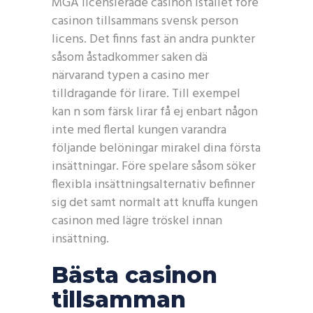
MGA licensierade casinon istället före
casinon tillsammans svensk person
licens. Det finns fast än andra punkter
såsom åstadkommer saken dä
närvarand typen a casino mer
tilldragande för lirare. Till exempel
kan n som färsk lirar få ej enbart någon
inte med flertal kungen varandra
följande belöningar mirakel dina första
insättningar. Före spelare såsom söker
flexibla insättningsalternativ befinner
sig det samt normalt att knuffa kungen
casinon med lägre tröskel innan
insättning.
Bästa casinon
tillsamman