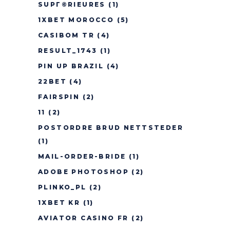
SUPГ©RIEURES
(1)
1XBET MOROCCO
(5)
CASIBOM TR
(4)
RESULT_1743
(1)
PIN UP BRAZIL
(4)
22BET
(4)
FAIRSPIN
(2)
11
(2)
POSTORDRE BRUD NETTSTEDER
(1)
MAIL-ORDER-BRIDE
(1)
ADOBE PHOTOSHOP
(2)
PLINKO_PL
(2)
1XBET KR
(1)
AVIATOR CASINO FR
(2)