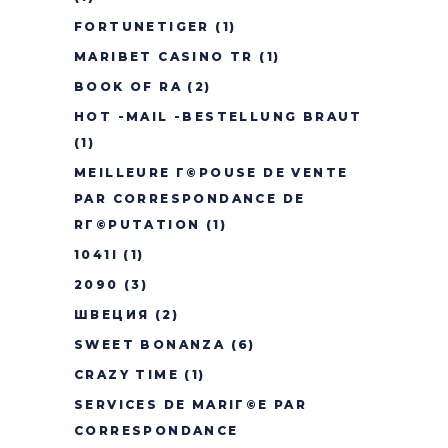
FORTUNETIGER
(1)
MARIBET CASINO TR
(1)
BOOK OF RA
(2)
HOT -MAIL -BESTELLUNG BRAUT
(1)
MEILLEURE Г©POUSE DE VENTE
PAR CORRESPONDANCE DE
RГ©PUTATION
(1)
1041I
(1)
2090
(3)
ШВЕЦИЯ
(2)
SWEET BONANZA
(6)
CRAZY TIME
(1)
SERVICES DE MARIГ©E PAR
CORRESPONDANCE