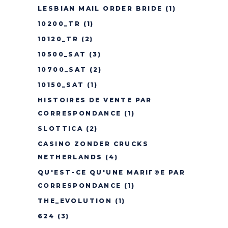
LESBIAN MAIL ORDER BRIDE
(1)
10200_TR
(1)
10120_TR
(2)
10500_SAT
(3)
10700_SAT
(2)
10150_SAT
(1)
HISTOIRES DE VENTE PAR
CORRESPONDANCE
(1)
SLOTTICA
(2)
CASINO ZONDER CRUCKS
NETHERLANDS
(4)
QU'EST-CE QU'UNE MARIГ©E PAR
CORRESPONDANCE
(1)
THE_EVOLUTION
(1)
624
(3)