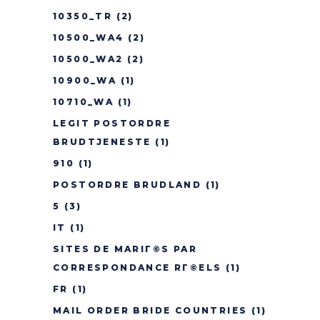
10350_TR
(2)
10500_WA4
(2)
10500_WA2
(2)
10900_WA
(1)
10710_WA
(1)
LEGIT POSTORDRE
BRUDTJENESTE
(1)
910
(1)
POSTORDRE BRUDLAND
(1)
5
(3)
IT
(1)
SITES DE MARIГ©S PAR
CORRESPONDANCE RГ©ELS
(1)
FR
(1)
MAIL ORDER BRIDE COUNTRIES
(1)