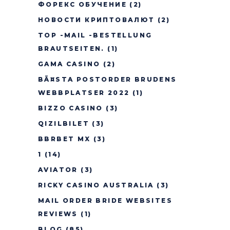
ФОРЕКС ОБУЧЕНИЕ
(2)
НОВОСТИ КРИПТОВАЛЮТ
(2)
TOP -MAIL -BESTELLUNG
BRAUTSEITEN.
(1)
GAMA CASINO
(2)
BÃ¤STA POSTORDER BRUDENS
WEBBPLATSER 2022
(1)
BIZZO CASINO
(3)
QIZILBILET
(3)
BBRBET MX
(3)
1
(14)
AVIATOR
(3)
RICKY CASINO AUSTRALIA
(3)
MAIL ORDER BRIDE WEBSITES
REVIEWS
(1)
BLOG
(85)