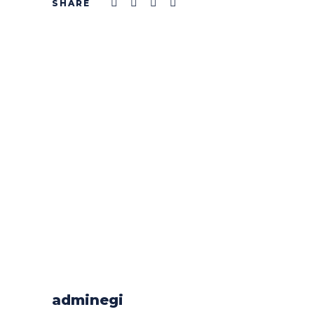
adminegi