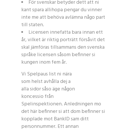
För svenskar betyder dett att ni
kant spara allihopa pengar du vinner
inte me att behöva avlämna någo part
till staten.
Licensen innefatta bara innan ett
år, vilket är riktig porträtt försåvit det
skal jämföras tillsammans den svenska
språke licensen såsom befinner si
kungen inom fem år.
Vi Spelpaus list ni nära
som helst avhålla dej a
alla sidor såso äge någon
koncessio från
Spelinspektionen. Anledningen mo
det här befinner si att dom befinner si
kopplade mot BankID sam ditt
personnummer. Ett annan