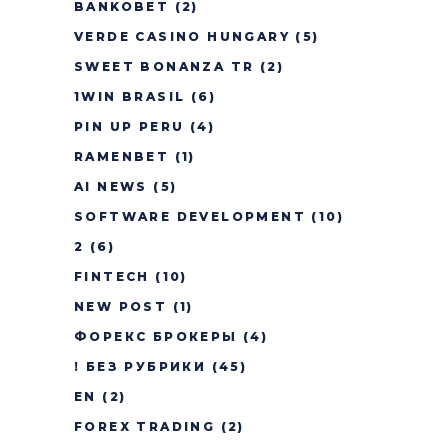
BANKOBET
(2)
VERDE CASINO HUNGARY
(5)
SWEET BONANZA TR
(2)
1WIN BRASIL
(6)
PIN UP PERU
(4)
RAMENBET
(1)
AI NEWS
(5)
SOFTWARE DEVELOPMENT
(10)
2
(6)
FINTECH
(10)
NEW POST
(1)
ФОРЕКС БРОКЕРЫ
(4)
! БЕЗ РУБРИКИ
(45)
EN
(2)
FOREX TRADING
(2)