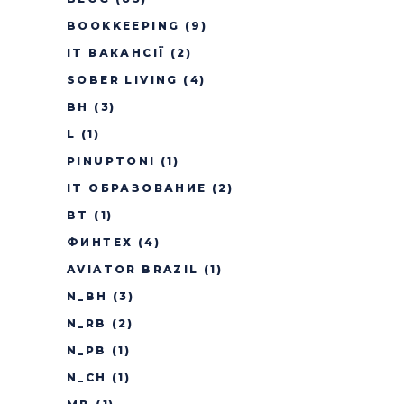
BOOKKEEPING
(9)
IT ВАКАНСІЇ
(2)
SOBER LIVING
(4)
BH
(3)
L
(1)
PINUPTONI
(1)
IT ОБРАЗОВАНИЕ
(2)
BT
(1)
ФИНТЕХ
(4)
AVIATOR BRAZIL
(1)
N_BH
(3)
N_RB
(2)
N_PB
(1)
N_CH
(1)