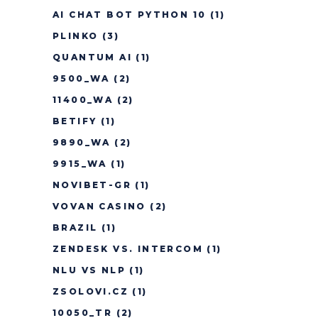
AI CHAT BOT PYTHON 10
(1)
PLINKO
(3)
QUANTUM AI
(1)
9500_WA
(2)
11400_WA
(2)
BETIFY
(1)
9890_WA
(2)
9915_WA
(1)
NOVIBET-GR
(1)
VOVAN CASINO
(2)
BRAZIL
(1)
ZENDESK VS. INTERCOM
(1)
NLU VS NLP
(1)
ZSOLOVI.CZ
(1)
10050_TR
(2)