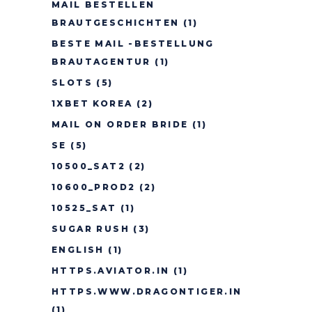
MAIL BESTELLEN
BRAUTGESCHICHTEN
(1)
BESTE MAIL -BESTELLUNG
BRAUTAGENTUR
(1)
SLOTS
(5)
1XBET KOREA
(2)
MAIL ON ORDER BRIDE
(1)
SE
(5)
10500_SAT2
(2)
10600_PROD2
(2)
10525_SAT
(1)
SUGAR RUSH
(3)
ENGLISH
(1)
HTTPS.AVIATOR.IN
(1)
HTTPS.WWW.DRAGONTIGER.IN
(1)