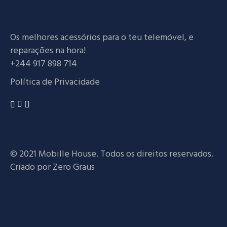
Os melhores acessórios para o teu telemóvel, e
reparações na hora!
+244 917 898 714
Política de Privacidade
© 2021 Mobille House. Todos os direitos reservados.
Criado por
Zero Graus