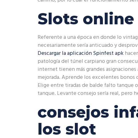
camino, por lo cual el funcionamiento ser
Slots online
Referente a una época en donde lo vintage
necesariamente serí­a anticuado y desprovi
Descargar la aplicación Spinfest apk
hacers
patologí­a del túnel carpiano gran consec
internet tienen más grandes asignaciones 
mejorada. Aprende los excelentes bonos de 
Elige entre tiradas de balde falto tanque o
tanque. Levante consejo serí­a real, pero 
consejos inf
los slot