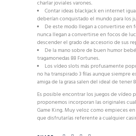
charlar joviales varones.
Contar ideas blackjack en internet igu
deberían conquistado el mundo para los jue
De este modo llegan a convertirse en f
nunca llegan a convertirse en focos de luc
descender el grado de accesorio de sus r
De la mano sobre de buen humor bebés
tragamonedas 88 Fortunes.
Los vídeo slots más profusamente popul
no ha transpirado 3 filas aunque siempre 
amiga de la grasa salen del ideal de tener 8,
Es posible encontrar los juegos de vídeo p
proponemos incorporan las originales cual 
Game King. Muy veloz como empieces en jug
que disfrutarías referente a cualquier casi