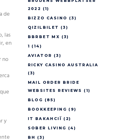
BRUDENS WEBBPLATSER
2022
(1)
a de
BIZZO CASINO
(3)
QIZILBILET
(3)
, las
BBRBET MX
(3)
r, en
1
(14)
AVIATOR
(3)
r no
RICKY CASINO AUSTRALIA
(3)
erca
MAIL ORDER BRIDE
 que
WEBSITES REVIEWS
(1)
BLOG
(85)
BOOKKEEPING
(9)
IT ВАКАНСІЇ
(2)
r y
SOBER LIVING
(4)
ente
BH
(3)