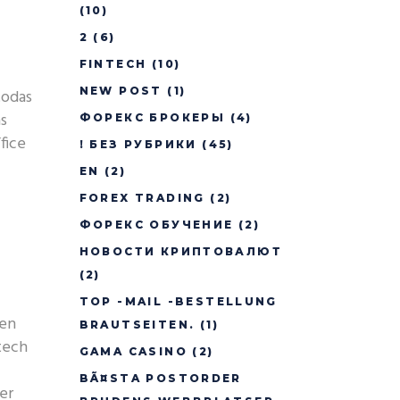
(10)
2
(6)
FINTECH
(10)
NEW POST
(1)
todas
as
ФОРЕКС БРОКЕРЫ
(4)
fice
! БЕЗ РУБРИКИ
(45)
EN
(2)
FOREX TRADING
(2)
ФОРЕКС ОБУЧЕНИЕ
(2)
НОВОСТИ КРИПТОВАЛЮТ
(2)
TOP -MAIL -BESTELLUNG
ien
BRAUTSEITEN.
(1)
tech
GAMA CASINO
(2)
BÃ¤STA POSTORDER
er