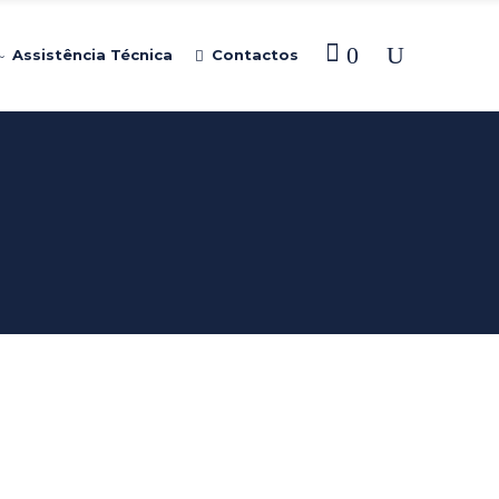
0
Assistência Técnica
Contactos