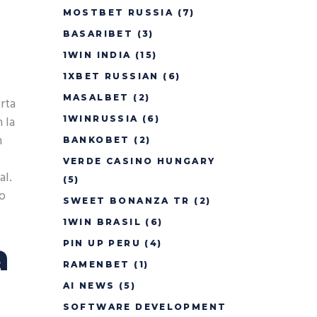
MOSTBET RUSSIA
(7)
BASARIBET
(3)
1WIN INDIA
(15)
1XBET RUSSIAN
(6)
MASALBET
(2)
rta
 la
1WINRUSSIA
(6)
n
BANKOBET
(2)
VERDE CASINO HUNGARY
al.
(5)
po
SWEET BONANZA TR
(2)
1WIN BRASIL
(6)
a
PIN UP PERU
(4)
RAMENBET
(1)
AI NEWS
(5)
SOFTWARE DEVELOPMENT