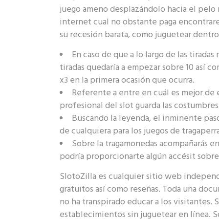
juego ameno desplazándolo hacia el pelo 
internet cual no obstante paga encontrar
su recesión barata, como juguetear dentro 
En caso de que a lo largo de las tirada
tiradas quedaría a empezar sobre 10 así­ c
x3 en la primera ocasión que ocurra.
Referente a entre en cuál es mejor de e
profesional del slot guarda las costumbres
Buscando la leyenda, el inminente paso
de cualquiera para los juegos de tragaperra
Sobre la tragamonedas acompañarás en 
podría proporcionarte algún accésit sobre
SlotoZilla es cualquier sitio web indepe
gratuitos así­ como reseñas. Toda una doc
no ha transpirado educar a los visitantes. 
establecimientos sin juguetear en línea. 