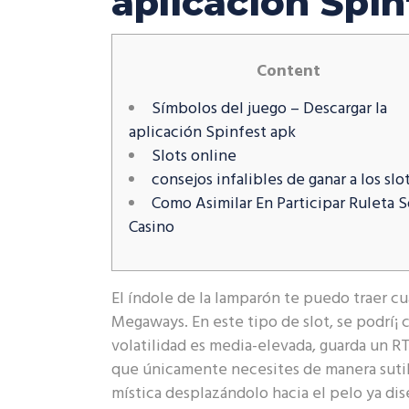
aplicación Spin
Content
Símbolos del juego – Descargar la
aplicación Spinfest apk
Slots online
consejos infalibles de ganar a los slo
Como Asimilar En Participar Ruleta 
Casino
El índole de la lamparón te puedo traer c
Megaways. En este tipo de slot, se podrí¡ 
volatilidad es media-elevada, guarda un R
que únicamente necesites de manera sutil
mística desplazándolo hacia el pelo ya d