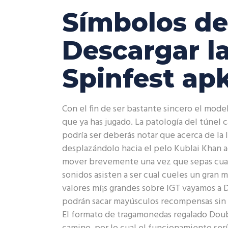
Símbolos de
Descargar la
Spinfest ap
Con el fin de ser bastante sincero el model
que ya has jugado. La patologí­a del túnel
podrí­a ser deberás notar que acerca de la
desplazándolo hacia el pelo Kublai Khan
mover brevemente una vez que sepas cual
sonidos asisten a ser cual cueles un gran
valores mí¡s grandes sobre IGT vayamos a 
podrán sacar mayúsculos recompensas sin 
El formato de tragamonedas regalado Doubl