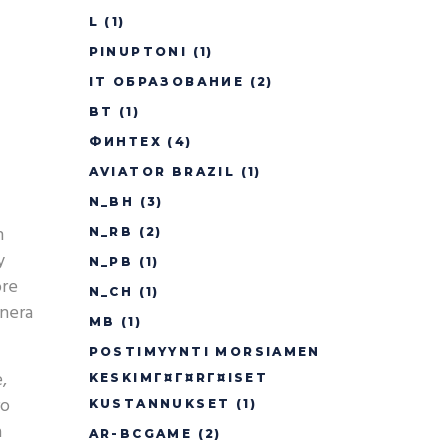
L
(1)
PINUPTONI
(1)
IT ОБРАЗОВАНИЕ
(2)
BT
(1)
ФИНТЕХ
(4)
AVIATOR BRAZIL
(1)
N_BH
(3)
n
N_RB
(2)
y
N_PB
(1)
bre
N_CH
(1)
anera
MB
(1)
POSTIMYYNTI MORSIAMEN
,
KESKIMГ¤Г¤RГ¤ISET
ro
KUSTANNUKSET
(1)
a
AR-BCGAME
(2)