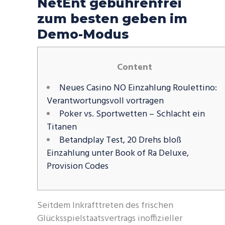
NetEnt gebührenfrei
zum besten geben im
Demo-Modus
Content
Neues Casino NO Einzahlung Roulettino:
Verantwortungsvoll vortragen
Poker vs. Sportwetten – Schlacht ein
Titanen
Betandplay Test, 20 Drehs bloß
Einzahlung unter Book of Ra Deluxe,
Provision Codes
Seitdem Inkrafttreten des frischen
Glücksspielstaatsvertrags inoffizieller