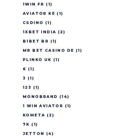
1WIN FR
(1)
AVIATOR KE
(1)
CSDINO
(1)
1XBET INDIA
(2)
B1BET BR
(1)
MR BET CASINO DE
(1)
PLINKO UK
(1)
6
(1)
3
(1)
123
(1)
MONOBRAND
(14)
1 WIN AVIATOR
(1)
KOMETA
(2)
7K
(1)
JETTON
(4)