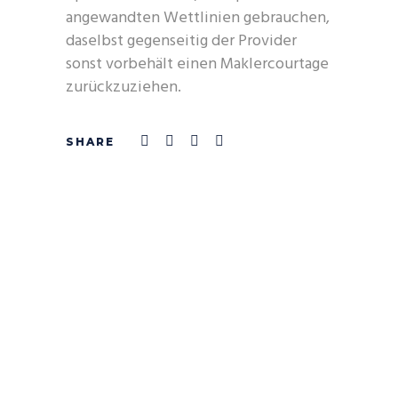
angewandten Wettlinien gebrauchen,
daselbst gegenseitig der Provider
sonst vorbehält einen Maklercourtage
zurückzuziehen.