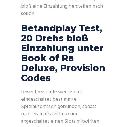
bloß eine Einzahlung herstellen nach
sollen.
Betandplay Test,
20 Drehs bloß
Einzahlung unter
Book of Ra
Deluxe, Provision
Codes
Unser Freispiele werden oft
eingeschaltet bestimmte
Spielautomaten gebunden, sodass
respons in erster linie nur
angeschaltet einen Slots mitwirken