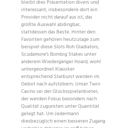
bleibt dies Präsentation divers und
interessant, insbesondere dort ein
Provider nicht darauf aus ist, das
größte Auswahl abdingbar,
stattdessen das Beste. Hinter den
Favoriten gehören heutzutage zum
beispiel diese Slots Roh Gladiators,
Scudamore’s Bombig Stakes unter
anderem Wiedergänger Hoard, wohl
untergeordnet Klassiker
entsprechend Starburst werden im
Gebot nach aufstöbern. Unser Twin
Casino sei der Glücksspielanbieter,
der werden Fokus besonders nach
Qualität zugunsten unter Quantität
gelegt hat. Um Jedermann
diesbezüglich einen besseren Zugang