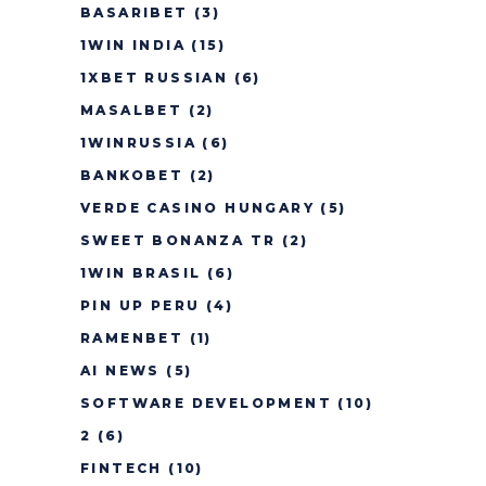
BASARIBET
(3)
1WIN INDIA
(15)
1XBET RUSSIAN
(6)
MASALBET
(2)
1WINRUSSIA
(6)
BANKOBET
(2)
VERDE CASINO HUNGARY
(5)
SWEET BONANZA TR
(2)
1WIN BRASIL
(6)
PIN UP PERU
(4)
RAMENBET
(1)
AI NEWS
(5)
SOFTWARE DEVELOPMENT
(10)
2
(6)
FINTECH
(10)