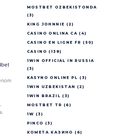
MOSTBET OZBEKISTONDA
(3)
KING JOHNNIE
(2)
CASINO ONLINA CA
(4)
CASINO EN LIGNE FR
(50)
CASINO
(138)
1WIN OFFICIAL IN RUSSIA
dbet
(3)
KASYNO ONLINE PL
(3)
jenom
1WIN UZBEKISTAN
(2)
1WIN BRAZIL
(3)
,
MOSTBET TR
(6)
a.
1W
(3)
PINCO
(3)
КОМЕТА КАЗИНО
(6)