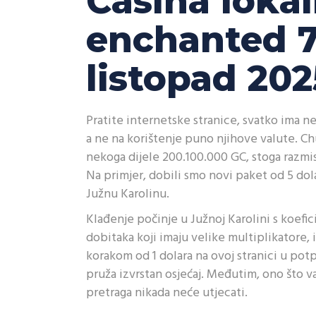
Casina lokal
enchanted 7
listopad 202
Pratite internetske stranice, svatko ima n
a ne na korištenje puno njihove valute. C
nekoga dijele 200.100.000 GC, stoga razmisl
Na primjer, dobili smo novi paket od 5 dol
Južnu Karolinu.
Klađenje počinje u Južnoj Karolini s koefic
dobitaka koji imaju velike multiplikatore,
korakom od 1 dolara na ovoj stranici u pot
pruža izvrstan osjećaj. Međutim, ono što v
pretraga nikada neće utjecati.