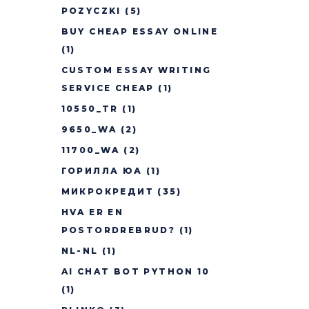
POZYCZKI
(5)
BUY CHEAP ESSAY ONLINE
(1)
CUSTOM ESSAY WRITING
SERVICE CHEAP
(1)
10550_TR
(1)
9650_WA
(2)
11700_WA
(2)
ГОРИЛЛА ЮА
(1)
МИКРОКРЕДИТ
(35)
HVA ER EN
POSTORDREBRUD?
(1)
NL-NL
(1)
AI CHAT BOT PYTHON 10
(1)