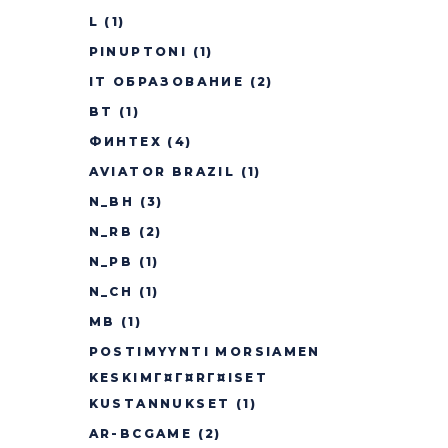
L
(1)
PINUPTONI
(1)
IT ОБРАЗОВАНИЕ
(2)
BT
(1)
ФИНТЕХ
(4)
AVIATOR BRAZIL
(1)
N_BH
(3)
N_RB
(2)
N_PB
(1)
N_CH
(1)
MB
(1)
POSTIMYYNTI MORSIAMEN
KESKIMГ¤Г¤RГ¤ISET
KUSTANNUKSET
(1)
AR-BCGAME
(2)