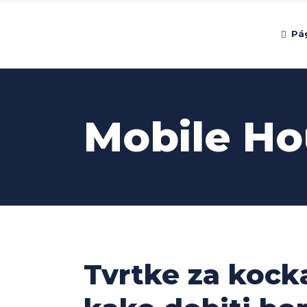
Pág
Mobile Ho
Tvrtke za kock