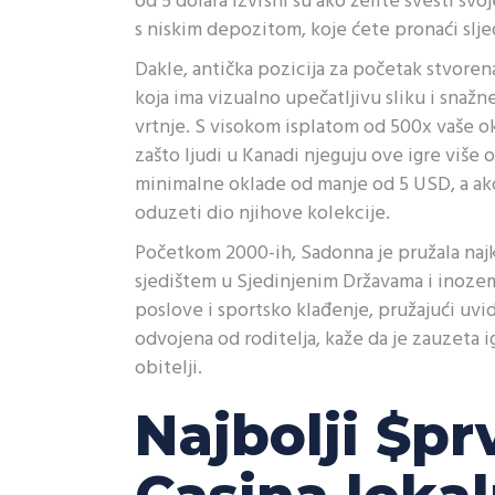
od 5 dolara izvrsni su ako želite svesti svo
s niskim depozitom, koje ćete pronaći slj
Dakle, antička pozicija za početak stvorena
koja ima vizualno upečatljivu sliku i sna
vrtnje. S visokom isplatom od 500x vaše ok
zašto ljudi u Kanadi njeguju ove igre više
minimalne oklade od manje od 5 USD, a ako 
oduzeti dio njihove kolekcije.
Početkom 2000-ih, Sadonna je pružala najkv
sjedištem u Sjedinjenim Državama i inozem
poslove i sportsko klađenje, pružajući uv
odvojena od roditelja, kaže da je zauzeta 
obitelji.
Najbolji $pr