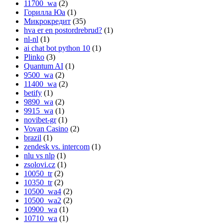
11700_wa
(2)
Горилла Юа
(1)
Микрокредит
(35)
hva er en postordrebrud?
(1)
nl-nl
(1)
ai chat bot python 10
(1)
Plinko
(3)
Quantum AI
(1)
9500_wa
(2)
11400_wa
(2)
betify
(1)
9890_wa
(2)
9915_wa
(1)
novibet-gr
(1)
Vovan Casino
(2)
brazil
(1)
zendesk vs. intercom
(1)
nlu vs nlp
(1)
zsolovi.cz
(1)
10050_tr
(2)
10350_tr
(2)
10500_wa4
(2)
10500_wa2
(2)
10900_wa
(1)
10710_wa
(1)