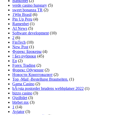
Bankobet
(2)
verde casino hungary
(5)
sweet bonanza TR
(2)
1Win Brasil
(6)
Pin Up Peru
(4)
Ramenbet
(1)
AI News
(5)
Software development
(10)
2
(6)
FinTech
(10)
New Post
(1)
Форекс Брокеры
(4)
! Без рубрики
(45)
En
(2)
Forex Trading
(2)
Форекс Обучение
(2)
Новости Криптовалют
(2)
Top -Mail -Bestellung Brautseiten.
(1)
Gama Casino
(2)
bÃ¤sta postorder brudens webbplatser 2022
(1)
bizzo casino
(3)
Qizilbilet
(3)
bbrbet mx
(3)
1
(14)
Aviator
(3)