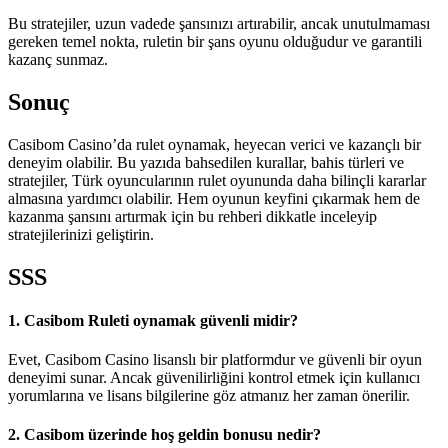
Bu stratejiler, uzun vadede şansınızı artırabilir, ancak unutulmaması
gereken temel nokta, ruletin bir şans oyunu olduğudur ve garantili
kazanç sunmaz.
Sonuç
Casibom Casino’da rulet oynamak, heyecan verici ve kazançlı bir
deneyim olabilir. Bu yazıda bahsedilen kurallar, bahis türleri ve
stratejiler, Türk oyuncularının rulet oyununda daha bilinçli kararlar
almasına yardımcı olabilir. Hem oyunun keyfini çıkarmak hem de
kazanma şansını artırmak için bu rehberi dikkatle inceleyip
stratejilerinizi geliştirin.
SSS
1. Casibom Ruleti oynamak güvenli midir?
Evet, Casibom Casino lisanslı bir platformdur ve güvenli bir oyun
deneyimi sunar. Ancak güvenilirliğini kontrol etmek için kullanıcı
yorumlarına ve lisans bilgilerine göz atmanız her zaman önerilir.
2. Casibom üzerinde hoş geldin bonusu nedir?