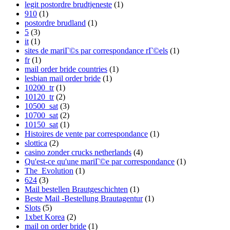
legit postordre brudtjeneste
(1)
910
(1)
postordre brudland
(1)
5
(3)
it
(1)
sites de mariГ©s par correspondance rГ©els
(1)
fr
(1)
mail order bride countries
(1)
lesbian mail order bride
(1)
10200_tr
(1)
10120_tr
(2)
10500_sat
(3)
10700_sat
(2)
10150_sat
(1)
Histoires de vente par correspondance
(1)
slottica
(2)
casino zonder crucks netherlands
(4)
Qu'est-ce qu'une mariГ©e par correspondance
(1)
The_Evolution
(1)
624
(3)
Mail bestellen Brautgeschichten
(1)
Beste Mail -Bestellung Brautagentur
(1)
Slots
(5)
1xbet Korea
(2)
mail on order bride
(1)