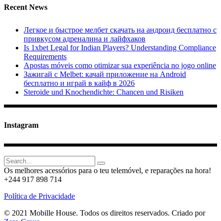
Recent News
Легкое и быстрое мелбет скачать на андроид бесплатно с
привкусом адреналина и лайфхаков
Is 1xbet Legal for Indian Players? Understanding Compliance
Requirements
Apostas móveis como otimizar sua experiência no jogo online
Зажигай с Melbet: качай приложение на Android
бесплатно и играй в кайф в 2026
Steroide und Knochendichte: Chancen und Risiken
Instagram
Search
for:
Os melhores acessórios para o teu telemóvel, e reparações na hora!
+244 917 898 714
Política de Privacidade
© 2021 Mobille House. Todos os direitos reservados. Criado por