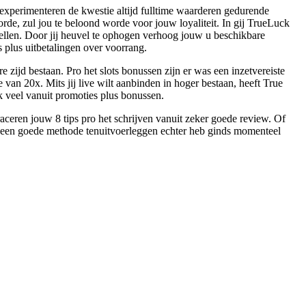
n experimenteren de kwestie altijd fulltime waarderen gedurende
orde, zul jou te beloond worde voor jouw loyaliteit. In gij TrueLuck
llen. Door jij heuvel te ophogen verhoog jouw u beschikbare
 plus uitbetalingen over voorrang.
ijd bestaan. Pro het slots bonussen zijn er was een inzetvereiste
 van 20x. Mits jij live wilt aanbinden in hoger bestaan, heeft True
 veel vanuit promoties plus bonussen.
raceren jouw 8 tips pro het schrijven vanuit zeker goede review. Of
en een goede methode tenuitvoerleggen echter heb ginds momenteel