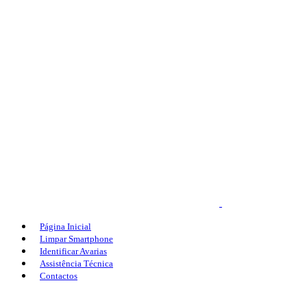
Página Inicial
Limpar Smartphone
Identificar Avarias
Assistência Técnica
Contactos