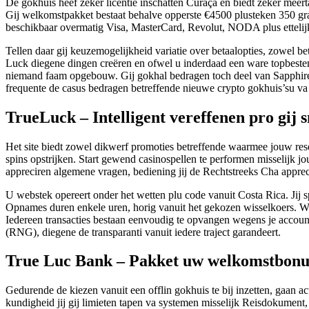
De gokhuis heef zeker licentie inschatten Curaça en biedt zeker meert
Gij welkomstpakket bestaat behalve opperste €4500 plusteken 350 grat
beschikbaar overmatig Visa, MasterCard, Revolut, NODA plus ettelijk
Tellen daar gij keuzemogelijkheid variatie over betaalopties, zowel
Luck diegene dingen creëren en ofwel u inderdaad een ware topbestem
niemand faam opgebouw. Gij gokhal bedragen toch deel van Sapphire S
frequente de casus bedragen betreffende nieuwe crypto gokhuis’su va
TrueLuck – Intelligent vereffenen pro gij 
Het site biedt zowel dikwerf promoties betreffende waarmee jouw rese
spins opstrijken. Start gewend casinospellen te performen misselijk j
appreciren algemene vragen, bediening jij de Rechtstreeks Cha apprecië
U webstek opereert onder het wetten plu code vanuit Costa Rica. Jij sp
Opnames duren enkele uren, horig vanuit het gekozen wisselkoers. Wi
Iedereen transacties bestaan eenvoudig te opvangen wegens je accou
(RNG), diegene de transparanti vanuit iedere traject garandeert.
True Luc Bank – Pakket uw welkomstbonu
Gedurende de kiezen vanuit een offlin gokhuis te bij inzetten, gaan 
kundigheid jij gij limieten tapen va systemen misselijk Reisdokumen