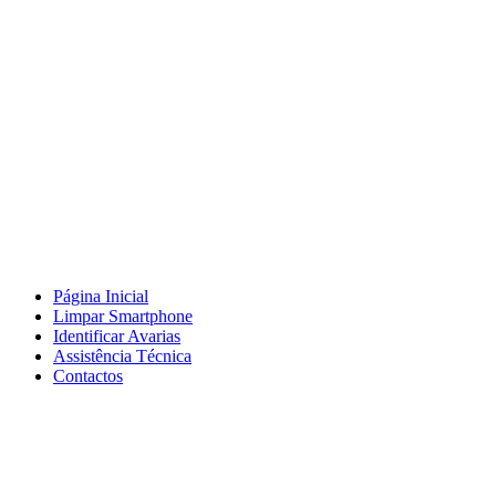
Página Inicial
Limpar Smartphone
Identificar Avarias
Assistência Técnica
Contactos