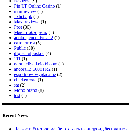
Reviewe
(9)
Pin UP Online Casino
(1)
mini-review
(1)
1xbet apk
(1)
Maxi reviewe
(1)
Post
(86)
Макси-обзорник
(1)
adobe generative ai 2
(1)
сателлиты
(5)
Public
(38)
dfg-schulpost.de
(4)
111
(1)
odonnellvalladolid.com
(1)
ancorallZ 5000TR2
(1)
esportnow-wyplacalne
(2)
chickenroad
(1)
sat
(2)
Mono-brand
(8)
test
(1)
Recent News
Легкое и быстрое мелбет скачать на андроид бесплатно с