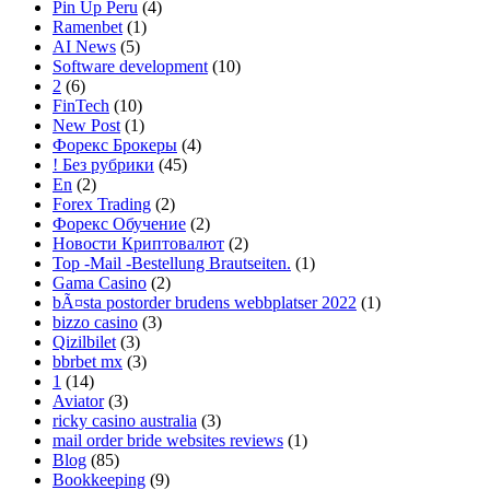
Pin Up Peru
(4)
Ramenbet
(1)
AI News
(5)
Software development
(10)
2
(6)
FinTech
(10)
New Post
(1)
Форекс Брокеры
(4)
! Без рубрики
(45)
En
(2)
Forex Trading
(2)
Форекс Обучение
(2)
Новости Криптовалют
(2)
Top -Mail -Bestellung Brautseiten.
(1)
Gama Casino
(2)
bÃ¤sta postorder brudens webbplatser 2022
(1)
bizzo casino
(3)
Qizilbilet
(3)
bbrbet mx
(3)
1
(14)
Aviator
(3)
ricky casino australia
(3)
mail order bride websites reviews
(1)
Blog
(85)
Bookkeeping
(9)