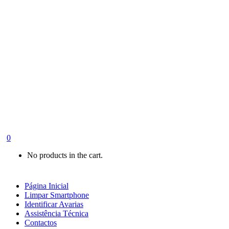
0
No products in the cart.
Página Inicial
Limpar Smartphone
Identificar Avarias
Assistência Técnica
Contactos