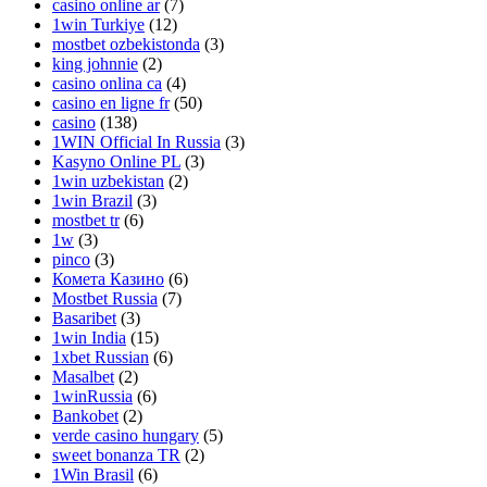
casino online ar
(7)
1win Turkiye
(12)
mostbet ozbekistonda
(3)
king johnnie
(2)
casino onlina ca
(4)
casino en ligne fr
(50)
casino
(138)
1WIN Official In Russia
(3)
Kasyno Online PL
(3)
1win uzbekistan
(2)
1win Brazil
(3)
mostbet tr
(6)
1w
(3)
pinco
(3)
Комета Казино
(6)
Mostbet Russia
(7)
Basaribet
(3)
1win India
(15)
1xbet Russian
(6)
Masalbet
(2)
1winRussia
(6)
Bankobet
(2)
verde casino hungary
(5)
sweet bonanza TR
(2)
1Win Brasil
(6)