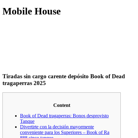
Mobile House
Tiradas sin cargo carente depósito Book of Dead
tragaperras 2025
Content
Book of Dead tragaperras: Bonos desprovisto
Tanque
Divertirte con la decisión mayormente
conveniente para los Superiores – Book of Ra
888 cinco tanque