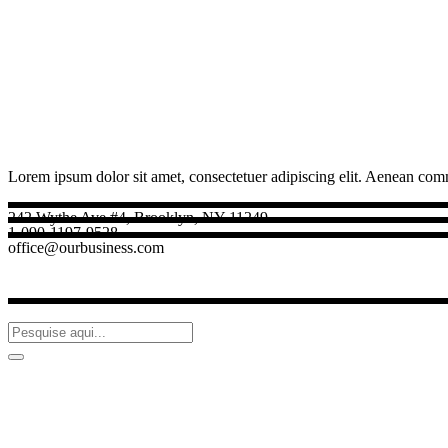
Lorem ipsum dolor sit amet, consectetuer adipiscing elit. Aenean com
242 Wythe Ave #4, Brooklyn, NY 11249
1-090-1197-9528
office@ourbusiness.com