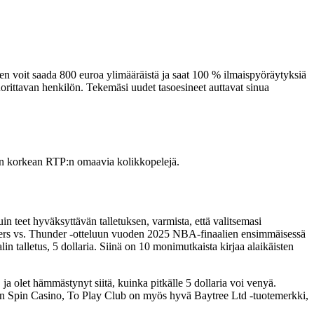
oten voit saada 800 euroa ylimääräistä ja saat 100 % ilmaispyöräytyksiä
uorittavan henkilön.
Tekemäsi uudet tasoesineet auttavat sinua
seen korkean RTP:n omaavia kolikkopelejä.
 kuin teet hyväksyttävän talletuksen, varmista, että valitsemasi
rs vs. Thunder -otteluun vuoden 2025 NBA-finaalien ensimmäisessä
n talletus, 5 dollaria. Siinä on 10 monimutkaista kirjaa alaikäisten
 ja olet hämmästynyt siitä, kuinka pitkälle 5 dollaria voi venyä.
uten Spin Casino, To Play Club on myös hyvä Baytree Ltd -tuotemerkki,