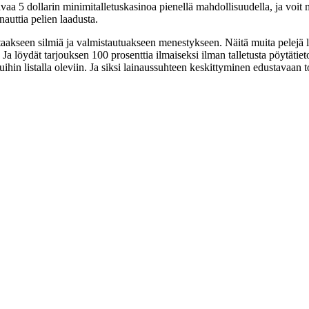
stavaa 5 dollarin minimitalletuskasinoa pienellä mahdollisuudella, ja vo
nauttia pelien laadusta.
ttaakseen silmiä ja valmistautuakseen menestykseen. Näitä muita pelejä l
Ja löydät tarjouksen 100 prosenttia ilmaiseksi ilman talletusta pöytätiet
uihin listalla oleviin. Ja siksi lainaussuhteen keskittyminen edustavaan t