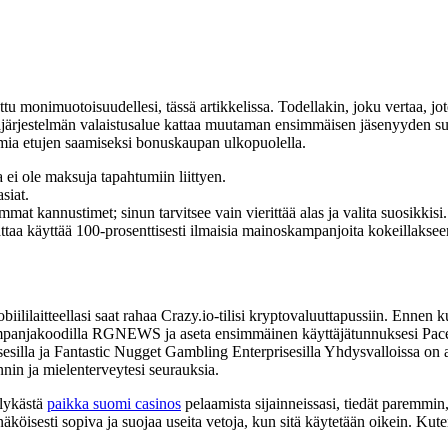
ttu monimuotoisuudellesi, tässä artikkelissa. Todellakin, joku vertaa, j
niajärjestelmän valaistusalue kattaa muutaman ensimmäisen jäsenyyden s
lmia etujen saamiseksi bonuskaupan ulkopuolella.
ei ole maksuja tapahtumiin liittyen.
siat.
mmat kannustimet; sinun tarvitsee vain vierittää alas ja valita suosikkisi.
attaa käyttää 100-prosenttisesti ilmaisia ​​mainoskampanjoita kokeillak
 mobiililaitteellasi saat rahaa Crazy.io-tilisi kryptovaluuttapussiin. Ennen
mpanjakoodilla RGNEWS ja aseta ensimmäinen käyttäjätunnuksesi Pace
silla ja Fantastic Nugget Gambling Enterprisesilla Yhdysvalloissa on ali
nnin ja mielenterveytesi seurauksia.
älykästä
paikka suomi casinos
pelaamista sijainneissasi, tiedät paremmin,
näköisesti sopiva ja suojaa useita vetoja, kun sitä käytetään oikein. K