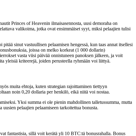
 nautit Princes of Heavenin ilmaisasennosta, uusi demoraha on
elattava valikoima, jotka ovat ensimmäiset syyt, miksi pelaajien tulisi
i pitää sinut vastuullisen pelaamisen hengessä, kun taas annat itsellesi
​bonusbonuksia, joissa on melko korkeat (1 000 dollarin)
kierrokset vasta viisi päivää onnistuneen panoksen jälkeen, ja voit
 yleisiä kriteerejä, joiden perusteella ryhmään voi liittyä.
ös muita ehtoja, kuten strategian rajoittaminen tiettyyn
taan noin 0,20 dollaria per henkilö, eikä niitä voi nostaa.
saamiseksi. Yksi summa ei ole pienin mahdollinen talletussumma, mutta
ida uusien pelaajien pelaamiseen tarkoitettua bonusta.
vat fantastisia, sillä voit kerätä yli 10 BTC:tä bonusrahalla. Bonus