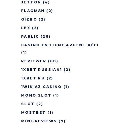
JETTON
(4)
FLAGMAN
(2)
GIZBO
(2)
LEX
(2)
PABLIC
(26)
CASINO EN LIGNE ARGENT RÉEL
(1)
REVIEWER
(68)
1XBET RUSSIAN1
(2)
1XBET RU
(2)
1WIN AZ CASINO
(1)
MONO SLOT
(1)
SLOT
(2)
MOSTBET
(1)
MINI-REVIEWS
(7)