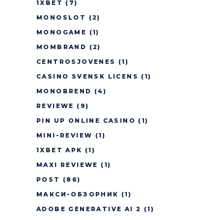
1XBET
(7)
MONOSLOT
(2)
MONOGAME
(1)
MOMBRAND
(2)
CENTROSJOVENES
(1)
CASINO SVENSK LICENS
(1)
MONOBREND
(4)
REVIEWE
(9)
PIN UP ONLINE CASINO
(1)
MINI-REVIEW
(1)
1XBET APK
(1)
MAXI REVIEWE
(1)
POST
(86)
МАКСИ-ОБЗОРНИК
(1)
ADOBE GENERATIVE AI 2
(1)