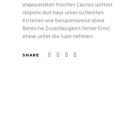
angewandten frischen Casinos solltest
respons durchaus unser sichersten
Kriterien wie beispielsweise diese
Bereiche Zuverlässigkeit ferner Ernst
etwas unter die lupe nehmen.