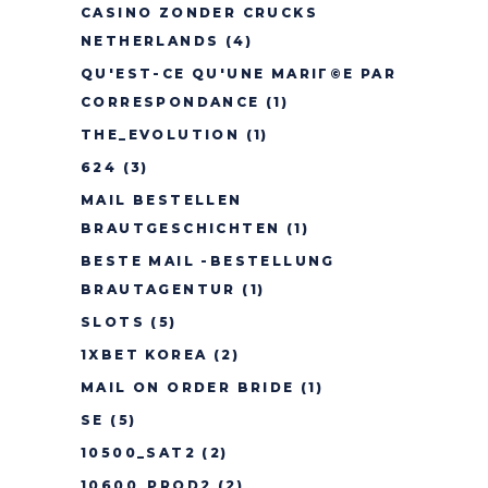
CASINO ZONDER CRUCKS
NETHERLANDS
(4)
QU'EST-CE QU'UNE MARIГ©E PAR
CORRESPONDANCE
(1)
THE_EVOLUTION
(1)
624
(3)
MAIL BESTELLEN
BRAUTGESCHICHTEN
(1)
BESTE MAIL -BESTELLUNG
BRAUTAGENTUR
(1)
SLOTS
(5)
1XBET KOREA
(2)
MAIL ON ORDER BRIDE
(1)
SE
(5)
10500_SAT2
(2)
10600_PROD2
(2)