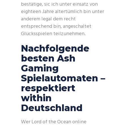
bestätige, sic ich unter einsatz von
eighteen Jahre altertümlich bin unter
anderem legal dem recht
entsprechend bin, angeschaltet
Glücksspielen teilzunehmen.
Nachfolgende
besten Ash
Gaming
Spielautomaten –
respektiert
within
Deutschland
Wer Lord of the Ocean online