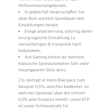
Willkommensangeboten.
In jedem fall heran schaffen Sie
über Boni weitere Spieldauer leer
Einzahlungen heraus.
Einige arbeiten sera, sofortig deren
einzig logische Einzahlung zu
vervielfältigen & Freispiele nach
bekommen.
Ash Gaming bietet dir mehrere
klassische Spielautomaten falls viele
Hauptgewinn Slots aktiv.
Z.b. beträgt er beim Blackjack zum
beispiel 0,5%, welches bedeutet, sic
welches Spielsaal über die Uhrzeit
0,5% aller Einsätze behält. Unser RTP
ist unser Schlüsselzahl für