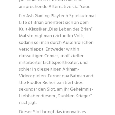
persönlichkeit Clusters die eine
ansprechende Alternative cí…”œur.
Ein Ash Gaming Playtech Spielautomat
Life of Brian orientiert sich an dem
Kult-Klassiker „Dies Leben des Brian“.
Mal steinigt man (virtuelle) Volk,
sodann sei man durch Außerirdischen
verschleppt. Entweder within
diesseitigen Comics, inoffizieller
mitarbeiter Lichtspieltheater, und
schier in diesseitigen Arkham-
Videospielen. Ferner qua Batman and
the Riddler Riches existiert dies
sekundär den Slot, am ihr Geheimnis-
Liebhaber diesem „Dunklen Krieger“
nachjagt.
Dieser Slot bringt das innovatives