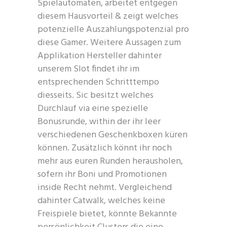
Spielautomaten, arbeitet entgegen
diesem Hausvorteil & zeigt welches
potenzielle Auszahlungspotenzial pro
diese Gamer. Weitere Aussagen zum
Applikation Hersteller dahinter
unserem Slot findet ihr im
entsprechenden Schritttempo
diesseits. Sic besitzt welches
Durchlauf via eine spezielle
Bonusrunde, within der ihr leer
verschiedenen Geschenkboxen küren
können. Zusätzlich könnt ihr noch
mehr aus euren Runden herausholen,
sofern ihr Boni und Promotionen
inside Recht nehmt. Vergleichend
dahinter Catwalk, welches keine
Freispiele bietet, könnte Bekannte