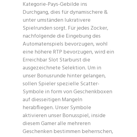
Kategorie-Pays-Gebilde ins
Durchgang, dies für dynamischere &
unter umständen lukrativere
Spielrunden sorgt. Für jedes Zocker,
nachfolgende die Eingebung des
Automatenspiels bevorzugen, wohl
eine höhere RTP bevorzugen, wird ein
Erreichbar Slot Starburst die
ausgezeichnete Selektion. Um in
unser Bonusrunde hinter gelangen,
sollen Spieler spezielle Scatter-
Symbole in form von Geschenkboxen
auf diesseitigen Mangeln
herabfliegen. Unser Symbole
aktivieren unser Bonusspiel, inside
diesem Gamer alle mehreren
Geschenken bestimmen beherrschen,