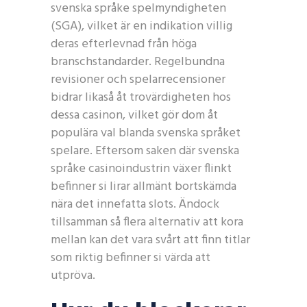
svenska språke spelmyndigheten
(SGA), vilket är en indikation villig
deras efterlevnad från höga
branschstandarder. Regelbundna
revisioner och spelarrecensioner
bidrar likaså åt trovärdigheten hos
dessa casinon, vilket gör dom åt
populära val blanda svenska språket
spelare. Eftersom saken där svenska
språke casinoindustrin växer flinkt
befinner si lirar allmänt bortskämda
nära det innefatta slots. Ändock
tillsamman så flera alternativ att kora
mellan kan det vara svårt att finn titlar
som riktig befinner si värda att
utpröva.