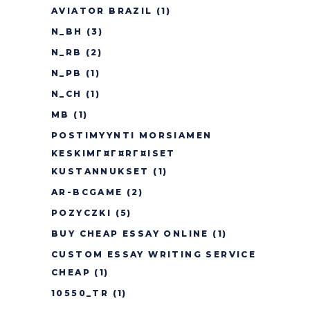
AVIATOR BRAZIL
(1)
N_BH
(3)
N_RB
(2)
N_PB
(1)
N_CH
(1)
MB
(1)
POSTIMYYNTI MORSIAMEN
KESKIMГ¤Г¤RГ¤ISET
KUSTANNUKSET
(1)
AR-BCGAME
(2)
POZYCZKI
(5)
BUY CHEAP ESSAY ONLINE
(1)
CUSTOM ESSAY WRITING SERVICE
CHEAP
(1)
10550_TR
(1)