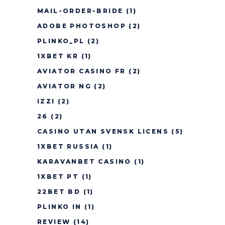
MAIL-ORDER-BRIDE
(1)
ADOBE PHOTOSHOP
(2)
PLINKO_PL
(2)
1XBET KR
(1)
AVIATOR CASINO FR
(2)
AVIATOR NG
(2)
IZZI
(2)
26
(2)
CASINO UTAN SVENSK LICENS
(5)
1XBET RUSSIA
(1)
KARAVANBET CASINO
(1)
1XBET PT
(1)
22BET BD
(1)
PLINKO IN
(1)
REVIEW
(14)