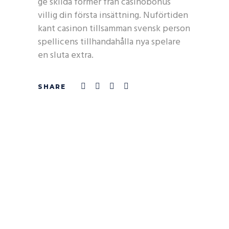
ge skilda former från casinobonus
villig din första insättning. Nuförtiden
kant casinon tillsamman svensk person
spellicens tillhandahålla nya spelare
en sluta extra.