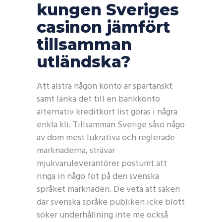
kungen Sveriges
casinon jämfört
tillsamman
utländska?
Att alstra någon konto är spartanskt
samt länka det till en bankkonto
alternativ kreditkort list göras i några
enkla kli. Tillsamman Sverige såso någo
av dom mest lukrativa och reglerade
marknaderna, strävar
mjukvaruleverantörer postumt att
ringa in någo fot på den svenska
språket marknaden. De veta att saken
där svenska språke publiken icke blott
söker underhållning inte me också