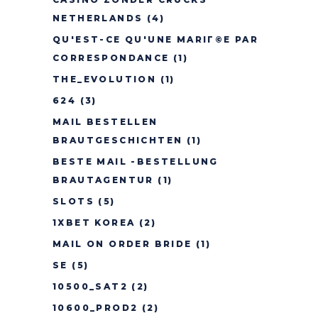
NETHERLANDS
(4)
QU'EST-CE QU'UNE MARIГ©E PAR
CORRESPONDANCE
(1)
THE_EVOLUTION
(1)
624
(3)
MAIL BESTELLEN
BRAUTGESCHICHTEN
(1)
BESTE MAIL -BESTELLUNG
BRAUTAGENTUR
(1)
SLOTS
(5)
1XBET KOREA
(2)
MAIL ON ORDER BRIDE
(1)
SE
(5)
10500_SAT2
(2)
10600_PROD2
(2)