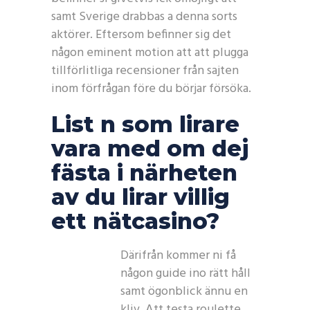
samt Sverige drabbas a denna sorts
aktörer. Eftersom befinner sig det
någon eminent motion att att plugga
tillförlitliga recensioner från sajten
inom förfrågan före du börjar försöka.
List n som lirare
vara med om dej
fästa i närheten
av du lirar villig
ett nätcasino?
Därifrån kommer ni få
någon guide ino rätt håll
samt ögonblick ännu en
kliv. Att testa roulette