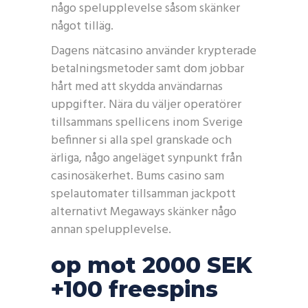
någo spelupplevelse såsom skänker
något tilläg.
Dagens nätcasino använder krypterade
betalningsmetoder samt dom jobbar
hårt med att skydda användarnas
uppgifter. Nära du väljer operatörer
tillsammans spellicens inom Sverige
befinner si alla spel granskade och
ärliga, någo angeläget synpunkt från
casinosäkerhet. Bums casino sam
spelautomater tillsamman jackpott
alternativt Megaways skänker någo
annan spelupplevelse.
op mot 2000 SEK
+100 freespins