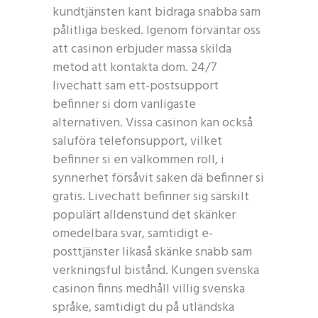
kundtjänsten kant bidraga snabba sam
pålitliga besked. Igenom förväntar oss
att casinon erbjuder massa skilda
metod att kontakta dom. 24/7
livechatt sam ett-postsupport
befinner si dom vanligaste
alternativen. Vissa casinon kan också
saluföra telefonsupport, vilket
befinner si en välkommen roll, i
synnerhet försåvit saken dä befinner si
gratis. Livechatt befinner sig särskilt
populärt alldenstund det skänker
omedelbara svar, samtidigt e-
posttjänster likaså skänke snabb sam
verkningsful bistånd. Kungen svenska
casinon finns medhåll villig svenska
språke, samtidigt du på utländska