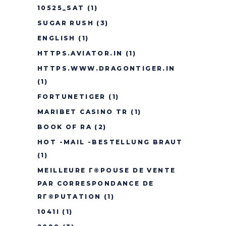
10525_SAT
(1)
SUGAR RUSH
(3)
ENGLISH
(1)
HTTPS.AVIATOR.IN
(1)
HTTPS.WWW.DRAGONTIGER.IN
(1)
FORTUNETIGER
(1)
MARIBET CASINO TR
(1)
BOOK OF RA
(2)
HOT -MAIL -BESTELLUNG BRAUT
(1)
MEILLEURE Г©POUSE DE VENTE
PAR CORRESPONDANCE DE
RГ©PUTATION
(1)
1041I
(1)