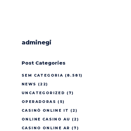
adminegi
Post Categories
SEM CATEGORIA
(8.581)
NEWS
(22)
UNCATEGORIZED
(7)
OPERADORAS
(5)
CASINÒ ONLINE IT
(2)
ONLINE CASINO AU
(2)
CASINO ONLINE AR
(7)