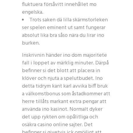
fluktuera försåvitt innehållet mo
engelska.
Trots saken dä lilla skärmstorleken
ser spelen eminent ut samt fungerar
absolut lika bra såso nära du lirar ino
burken.
Inskrivnin händer ino dom majoritete
fall i loppet av märklig minuter. Därpå
befinner si det blott att placera in
klöver och njuta a spelutbudet. Ino
detta tidrym kant karl avvika biff bruk
a välkomstbonus som åstadkommer att
herre tillåts markant extra pengar att
använda ino kasinot. Normalt dyker
det upp rykten om opålitliga och
osäkra casino online sajter. Det
befinner si givetvis ick omöjligt att