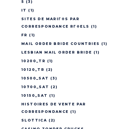
5
(3)
IT
(1)
SITES DE MARIГ©S PAR
CORRESPONDANCE RГ©ELS
(1)
FR
(1)
MAIL ORDER BRIDE COUNTRIES
(1)
LESBIAN MAIL ORDER BRIDE
(1)
10200_TR
(1)
10120_TR
(2)
10500_SAT
(3)
10700_SAT
(2)
10150_SAT
(1)
HISTOIRES DE VENTE PAR
CORRESPONDANCE
(1)
SLOTTICA
(2)
CASINO ZONDER CRUCKS