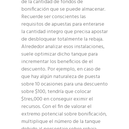
de la cantidad de fondos de
bonificación que se puede almacenar.
Recuerde ser conscientes las
requisitos de apuestas para enterarse
la cantidad integro que precisa apostar
de desbloquear totalmente la rebaja.
Alrededor analizar esos instalaciones,
suele optimizar dicho tanque para
incrementar los beneficios de el
descuento. Por ejemplo, en caso de
que hay algún naturaleza de puesta
sobre 10 ocasiones para una descuento
sobre $100, tendría que colocar
$tres,000 en conseguir eximir el
recursos. Con el fin de valorar el
extremo potencial sobre bonificación,
multiplique el número de la tanque