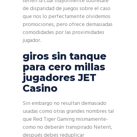
serí­en la cual mayormente sobresale
de disparidad de juegos sobre el caso
que nos lo perfectamente olvidemos
promociones, pero ofrece demasiadas
comodidades por las proximidades
jugador.
giros sin tanque
para cero millas
jugadores JET
Casino
Sin embargo no resultan demasiado
usadas como otras grandes nombres tal
que Red Tiger Gaming mismamente­
como no deberán transpirado Netent,
después debes reduplicar