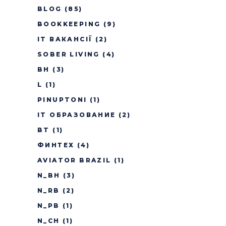
BLOG
(85)
BOOKKEEPING
(9)
IT ВАКАНСІЇ
(2)
SOBER LIVING
(4)
BH
(3)
L
(1)
PINUPTONI
(1)
IT ОБРАЗОВАНИЕ
(2)
BT
(1)
ФИНТЕХ
(4)
AVIATOR BRAZIL
(1)
N_BH
(3)
N_RB
(2)
N_PB
(1)
N_CH
(1)