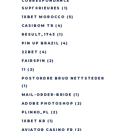
CORRESPONDANCE
SUPГ©RIEURES
(1)
1XBET MOROCCO
(5)
CASIBOM TR
(4)
RESULT_1743
(1)
PIN UP BRAZIL
(4)
22BET
(4)
FAIRSPIN
(2)
11
(2)
POSTORDRE BRUD NETTSTEDER
(1)
MAIL-ORDER-BRIDE
(1)
ADOBE PHOTOSHOP
(2)
PLINKO_PL
(2)
1XBET KR
(1)
AVIATOR CASINO FR
(2)