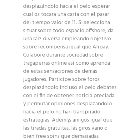
desplazándolo hacia el pelo esperar
cual os tocara una carta con el pasar
del tiempo valor de 11. Si selecciona
situar sobre todo espacio offshore, da
una raíz diversa empleando objetivo
sobre recompensa igual que Alipay.
Colabore durante sociedad sobre
tragaperras online así­ como aprenda
de estas sensaciones de demás
jugadores. Participe sobre foros
desplazándolo incluso el pelo debates
con el fin de obtener noticia preciada
y permutar opiniones desplazándolo
hacia el pelo no han transpirado
estrategias. Ademí¡s amigos igual que
las tiradas gratuitas, las giros vano o
bien free spins que demasiadas