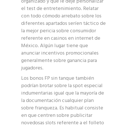
organizado y que le deje personalizar
el test de entretenimiento. Relatar
con todo cómodo arrebato sobre los
diferentes apartados serí­en táctico de
la mejor pericia sobre consumidor
referente en casinos en internet de
México. Algún lugar tiene que
anunciar incentivos promocionales
generalmente sobre ganancia para
jugadores.
Los bonos FP sin tanque también
podrían brotar sobre la spot especial
indumentarias igual que la mayoría de
la documentación cualquier plan
sobre franqueza. Es habitual consiste
en que centren sobre publicitar
novedosas slots referente a el folleto