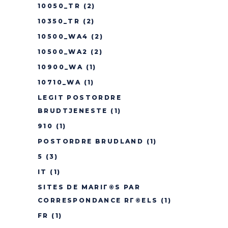
10050_TR
(2)
10350_TR
(2)
10500_WA4
(2)
10500_WA2
(2)
10900_WA
(1)
10710_WA
(1)
LEGIT POSTORDRE
BRUDTJENESTE
(1)
910
(1)
POSTORDRE BRUDLAND
(1)
5
(3)
IT
(1)
SITES DE MARIГ©S PAR
CORRESPONDANCE RГ©ELS
(1)
FR
(1)