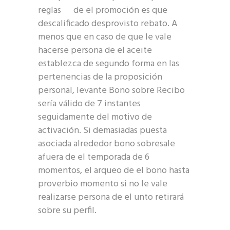
reglas de el promoción es que
descalificado desprovisto rebato. A
menos que en caso de que le vale
hacerse persona de el aceite
establezca de segundo forma en las
pertenencias de la proposición
personal, levante Bono sobre Recibo
serí­a válido de 7 instantes
seguidamente del motivo de
activación. Si demasiadas puesta
asociada alrededor bono sobresale
afuera de el temporada de 6
momentos, el arqueo de el bono hasta
proverbio momento si no le vale
realizarse persona de el unto retirará
sobre su perfil.