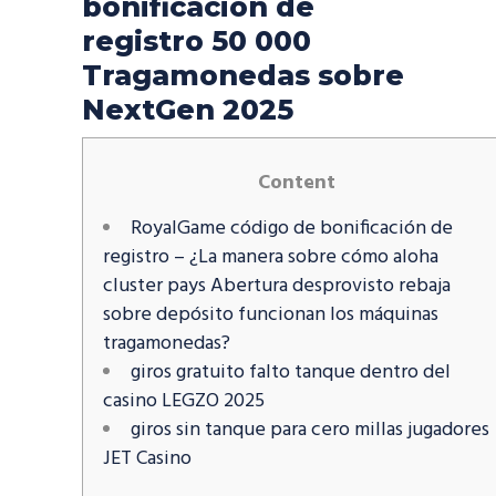
bonificación de
registro 50 000
Tragamonedas sobre
NextGen 2025
Content
RoyalGame código de bonificación de
registro – ¿La manera sobre cómo aloha
cluster pays Abertura desprovisto rebaja
sobre depósito funcionan los máquinas
tragamonedas?
giros gratuito falto tanque dentro del
casino LEGZO 2025
giros sin tanque para cero millas jugadores
JET Casino