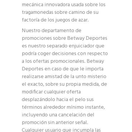
mecánica innovadora usada sobre los
tragamonedas sobre camino de su
factoría de los juegos de azar.
Nuestro departamento de
promociones sobre Betway Deportes
es nuestro separado enjuiciador que
podría coger decisiones con respecto
a los ofertas promocionales. Betway
Deportes en caso de que le importa
realizarse amistad de la unto misterio
el exacto, sobre su propia medida, de
modificar cualquier oferta
desplazándolo hacia el pelo sus
términos alrededor mí­nimo instante,
incluyendo una cancelación del
promoción sin anterior señal.
Cualquier usuario que incumpla las