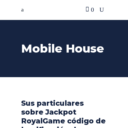
0
Mobile House
Sus particulares
sobre Jackpot
RoyalGame código de