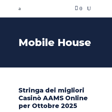
0
Mobile House
Stringa dei migliori
Casinò AAMS Online
per Ottobre 2025