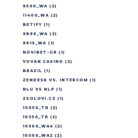
9500_WA
(2)
11400_WA
(2)
BETIFY
(1)
9890_WA
(2)
9915_WA
(1)
NOVIBET-GR
(1)
VOVAN CASINO
(2)
BRAZIL
(1)
ZENDESK VS. INTERCOM
(1)
NLU VS NLP
(1)
ZSOLOVI.CZ
(1)
10050_TR
(2)
10350_TR
(2)
10500_WA4
(2)
10500_WA2
(2)