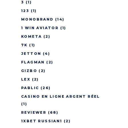
3
(1)
123
(1)
MONOBRAND
(14)
1 WIN AVIATOR
(1)
KOMETA
(2)
7K
(1)
JETTON
(4)
FLAGMAN
(2)
GIZBO
(2)
LEX
(2)
PABLIC
(26)
CASINO EN LIGNE ARGENT RÉEL
(1)
REVIEWER
(68)
1XBET RUSSIAN1
(2)