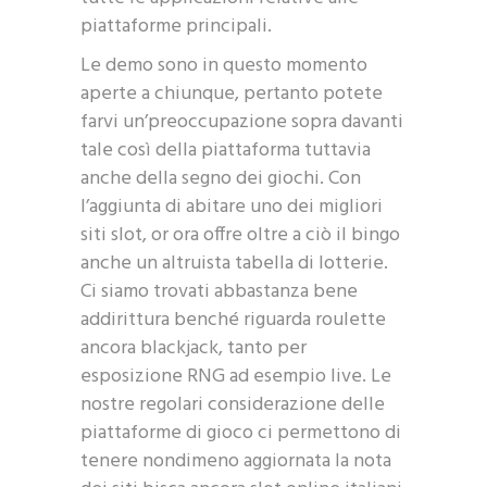
piattaforme principali.
Le demo sono in questo momento
aperte a chiunque, pertanto potete
farvi un’preoccupazione sopra davanti
tale così della piattaforma tuttavia
anche della segno dei giochi. Con
l’aggiunta di abitare uno dei migliori
siti slot, or ora offre oltre a ciò il bingo
anche un altruista tabella di lotterie.
Ci siamo trovati abbastanza bene
addirittura benché riguarda roulette
ancora blackjack, tanto per
esposizione RNG ad esempio live. Le
nostre regolari considerazione delle
piattaforme di gioco ci permettono di
tenere nondimeno aggiornata la nota