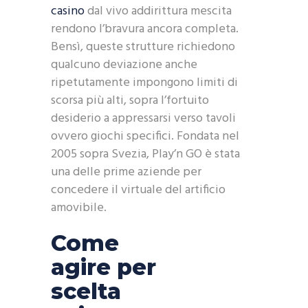
casino
dal vivo addirittura mescita
rendono l’bravura ancora completa.
Bensì, queste strutture richiedono
qualcuno deviazione anche
ripetutamente impongono limiti di
scorsa più alti, sopra l’fortuito
desiderio a appressarsi verso tavoli
ovvero giochi specifici. Fondata nel
2005 sopra Svezia, Play’n GO è stata
una delle prime aziende per
concedere il virtuale del artificio
amovibile.
Come
agire per
scelta