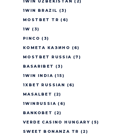
1WIN UZBEKISTAN
(2)
1WIN BRAZIL
(3)
MOSTBET TR
(6)
1W
(3)
PINCO
(3)
КОМЕТА КАЗИНО
(6)
MOSTBET RUSSIA
(7)
BASARIBET
(3)
1WIN INDIA
(15)
1XBET RUSSIAN
(6)
MASALBET
(2)
1WINRUSSIA
(6)
BANKOBET
(2)
VERDE CASINO HUNGARY
(5)
SWEET BONANZA TR
(2)