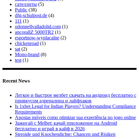
сателлиты
(5)
Public
(38)
dfg-schulpost.de
(4)
111
(1)
odonnellvalladolid.com
(1)
ancorallZ 5000TR2
(1)
esportnow-wyplacalne
(2)
chickenroad
(1)
sat
(2)
Mono-brand
(8)
test
(1)
Recent News
Легкое и быстрое мелбет скачать на андроид бесплатно с
привкусом адреналина и лайфхаков
Is 1xbet Legal for Indian Players? Understanding Compliance
Requirements
Apostas móveis como otimizar sua experiência no jogo online
Зажигай с Melbet: качай приложение на Android
бесплатно и играй в кайф в 2026
Steroide und Knochendichte: Chancen und Risiken