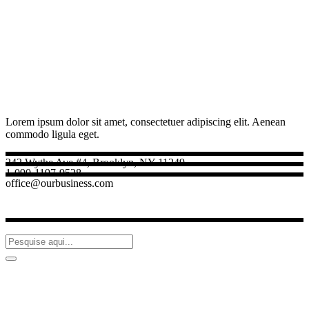
Lorem ipsum dolor sit amet, consectetuer adipiscing elit. Aenean
commodo ligula eget.
242 Wythe Ave #4, Brooklyn, NY 11249
1-090-1197-9528
office@ourbusiness.com