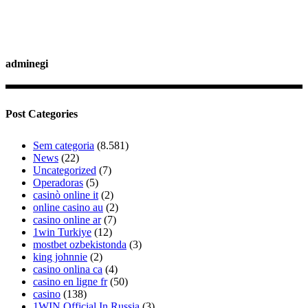
adminegi
Post Categories
Sem categoria
(8.581)
News
(22)
Uncategorized
(7)
Operadoras
(5)
casinò online it
(2)
online casino au
(2)
casino online ar
(7)
1win Turkiye
(12)
mostbet ozbekistonda
(3)
king johnnie
(2)
casino onlina ca
(4)
casino en ligne fr
(50)
casino
(138)
1WIN Official In Russia
(3)