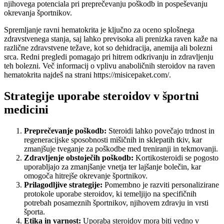
njihovega potenciala pri preprečevanju poškodb in pospeševanju
okrevanja športnikov.
Spremljanje ravni hematokrita je ključno za oceno splošnega
zdravstvenega stanja, saj lahko previsoka ali prenizka raven kaže na
različne zdravstvene težave, kot so dehidracija, anemija ali bolezni
srca. Redni pregledi pomagajo pri hitrem odkrivanju in zdravljenju
teh bolezni. Več informacij o vplivu anaboličnih steroidov na raven
hematokrita najdeš na strani https://misicepaket.com/.
Strategije uporabe steroidov v športni
medicini
Preprečevanje poškodb:
Steroidi lahko povečajo trdnost in
regeneracijske sposobnosti mišičnih in sklepatih tkiv, kar
zmanjšuje tveganje za poškodbe med treniranji in tekmovanji.
Zdravljenje obstoječih poškodb:
Kortikosteroidi se pogosto
uporabljajo za zmanjšanje vnetja ter lajšanje bolečin, kar
omogoča hitrejše okrevanje športnikov.
Prilagodljive strategije:
Pomembno je razviti personalizirane
protokole uporabe steroidov, ki temeljijo na specifičnih
potrebah posameznih športnikov, njihovem zdravju in vrsti
športa.
Etika in varnost:
Uporaba steroidov mora biti vedno v