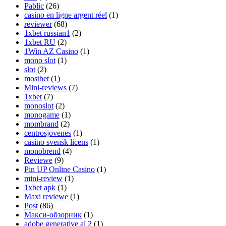
Pablic
(26)
casino en ligne argent réel
(1)
reviewer
(68)
1xbet russian1
(2)
1xbet RU
(2)
1Win AZ Casino
(1)
mono slot
(1)
slot
(2)
mostbet
(1)
Mini-reviews
(7)
1xbet
(7)
monoslot
(2)
monogame
(1)
mombrand
(2)
centrosjovenes
(1)
casino svensk licens
(1)
monobrend
(4)
Reviewe
(9)
Pin UP Online Casino
(1)
mini-review
(1)
1xbet apk
(1)
Maxi reviewe
(1)
Post
(86)
Макси-обзорник
(1)
adobe generative ai 2
(1)