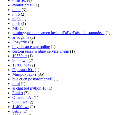
Финтех
(4)
aviator brazil
(1)
n_bh
(3)
n_rb
(2)
n_pb
(1)
n_ch
(1)
MB
(1)
postimyynti morsiamen keskimГ¤Г¤rГ¤iset kustannukset
(1)
ar-bcgame
(2)
Pozyczki
(5)
buy cheap essay online
(1)
custom essay writing service cheap
(1)
10550_tr
(1)
9650_wa
(2)
11700_wa
(2)
Горилла Юа
(1)
Микрокредит
(35)
hva er en postordrebrud?
(1)
nl-nl
(1)
ai chat bot python 10
(1)
Plinko
(3)
Quantum AI
(1)
9500_wa
(2)
11400_wa
(2)
betify
(1)