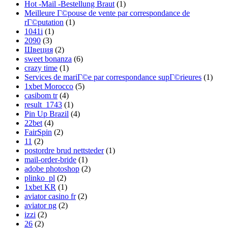
Hot -Mail -Bestellung Braut
(1)
Meilleure Г©pouse de vente par correspondance de
rГ©putation
(1)
1041i
(1)
2090
(3)
Швеция
(2)
sweet bonanza
(6)
crazy time
(1)
Services de mariГ©e par correspondance supГ©rieures
(1)
1xbet Morocco
(5)
casibom tr
(4)
result_1743
(1)
Pin Up Brazil
(4)
22bet
(4)
FairSpin
(2)
11
(2)
postordre brud nettsteder
(1)
mail-order-bride
(1)
adobe photoshop
(2)
plinko_pl
(2)
1xbet KR
(1)
aviator casino fr
(2)
aviator ng
(2)
izzi
(2)
26
(2)