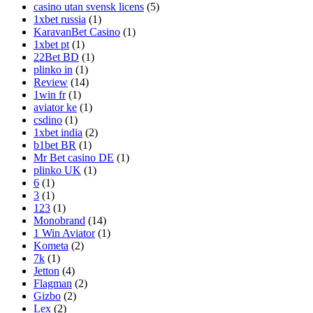
casino utan svensk licens
(5)
1xbet russia
(1)
KaravanBet Casino
(1)
1xbet pt
(1)
22Bet BD
(1)
plinko in
(1)
Review
(14)
1win fr
(1)
aviator ke
(1)
csdino
(1)
1xbet india
(2)
b1bet BR
(1)
Mr Bet casino DE
(1)
plinko UK
(1)
6
(1)
3
(1)
123
(1)
Monobrand
(14)
1 Win Aviator
(1)
Kometa
(2)
7k
(1)
Jetton
(4)
Flagman
(2)
Gizbo
(2)
Lex
(2)