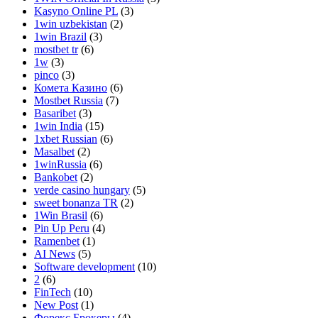
Kasyno Online PL
(3)
1win uzbekistan
(2)
1win Brazil
(3)
mostbet tr
(6)
1w
(3)
pinco
(3)
Комета Казино
(6)
Mostbet Russia
(7)
Basaribet
(3)
1win India
(15)
1xbet Russian
(6)
Masalbet
(2)
1winRussia
(6)
Bankobet
(2)
verde casino hungary
(5)
sweet bonanza TR
(2)
1Win Brasil
(6)
Pin Up Peru
(4)
Ramenbet
(1)
AI News
(5)
Software development
(10)
2
(6)
FinTech
(10)
New Post
(1)
Форекс Брокеры
(4)