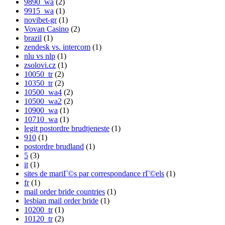
9890_wa
(2)
9915_wa
(1)
novibet-gr
(1)
Vovan Casino
(2)
brazil
(1)
zendesk vs. intercom
(1)
nlu vs nlp
(1)
zsolovi.cz
(1)
10050_tr
(2)
10350_tr
(2)
10500_wa4
(2)
10500_wa2
(2)
10900_wa
(1)
10710_wa
(1)
legit postordre brudtjeneste
(1)
910
(1)
postordre brudland
(1)
5
(3)
it
(1)
sites de mariГ©s par correspondance rГ©els
(1)
fr
(1)
mail order bride countries
(1)
lesbian mail order bride
(1)
10200_tr
(1)
10120_tr
(2)