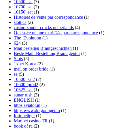
10500_sat
(3)
10700_sat
(2)
10150_sat
(1)
Histoires de vente par correspondance
(1)
slottica
(2)
casino zonder crucks netherlands
(4)
Qu'est-ce qu'une mariГ©e par correspondance
(1)
The_Evolution
(1)
624
(3)
Mail bestellen Brautgeschichten
(1)
Beste Mail -Bestellung Brautagentur
(1)
Slots
(5)
1xbet Korea
(2)
mail on order bride
(1)
se
(5)
10500_sat2
(2)
10600_prod2
(2)
10525_sat
(1)
sugar rush
(3)
ENGLISH
(1)
https.aviator.in
(1)
https.www.dragontiger.in
(1)
fortunetiger
(1)
Maribet casino TR
(1)
book of ra
(2)