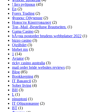
! Без рубрики
(45)
En
(2)
Forex Trading
(2)
Форекс Обучение
(2)
Новости Криптовалют
(2)
Top -Mail -Bestellung Brautseiten.
(1)
Gama Casino
(2)
bÃ¤sta postorder brudens webbplatser 2022
(1)
bizzo casino
(3)
Qizilbilet
(3)
bbrbet mx
(3)
1
(14)
Aviator
(3)
ricky casino australia
(3)
mail order bride websites reviews
(1)
Blog
(85)
Bookkeeping
(9)
IT Вакансії
(2)
Sober living
(4)
BH
(3)
L
(1)
pinuptoni
(1)
IT Образование
(2)
BT
(1)