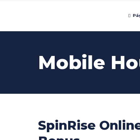
Pág
Mobile Ho
SpinRise Onlin