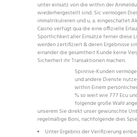
unter einsatz von die within der Anmeld
wiederhergestellt sind. Sic vermögen Die
immatrikulieren und u. a. eingeschaltet A
Casino verfügt qua die eine offizielle Erl
Sportlichkeit aller Einsätze ferner diese 
werden zertifiziert & deren Ergebnisse si
einander die gesamtheit Kunde keine Ver
Sicherheit ihr Transaktionen machen.
Spinrise-Kunden vermögen 
und andere Dienste nutze
within Einem persönlichen
% so weit wie 777 Ecu und
folgende große Wahl anges
unserem Sie direkt unser gewünschte Unte
regelmäßige Boni, nachfolgende dies Spie
Unter Ergebnis der Verifizierung einbeh