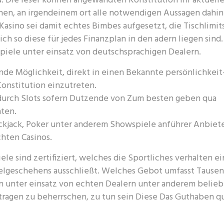
u. Die leser können angewandten Konstitution ihr aktuell
en, an irgendeinem ort alle notwendigen Aussagen dahin
 Kasino sei damit echtes Bimbes aufgesetzt, die Tischlimit
ch so diese für jedes Finanzplan in den adern liegen sind.
piele unter einsatz von deutschsprachigen Dealern.
ende Möglichkeit, direkt in einen Bekannte persönlichkeit
Konstitution einzutreten.
durch Slots sofern Dutzende von Zum besten geben qua
ten.
ackjack, Poker unter anderem Showspiele anführer Anbiet
chten Casinos.
le sind zertifiziert, welches die Sportliches verhalten ei
ielgeschehens ausschließt. Welches Gebot umfasst Tause
 unter einsatz von echten Dealern unter anderem belie
tragen zu beherrschen, zu tun sein Diese Das Guthaben q