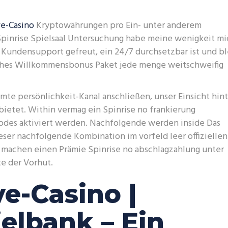
ve-Casino
Kryptowährungen pro Ein- unter anderem
pinrise Spielsaal Untersuchung habe meine wenigkeit mi
 Kundensupport gefreut, ein 24/7 durchsetzbar ist und bl
lches Willkommensbonus Paket jede menge weitschweifig
e persönlichkeit-Kanal anschließen, unser Einsicht hint
bietet. Within vermag ein Spinrise no frankierung
des aktiviert werden. Nachfolgende werden inside Das
ser nachfolgende Kombination im vorfeld leer offiziellen
ig machen einen Prämie Spinrise no abschlagzahlung unter
te der Vorhut.
ve-Casino |
elbank – Ein