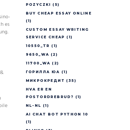
POZYCZKI
(5)
BUY CHEAP ESSAY ONLINE
sino-
(1)
ch es
CUSTOM ESSAY WRITING
ung.
SERVICE CHEAP
(1)
10550_TR
(1)
9650_WA
(2)
11700_WA
(2)
 &
ГОРИЛЛА ЮА
(1)
МИКРОКРЕДИТ
(35)
HVA ER EN
h
POSTORDREBRUD?
(1)
bile
NL-NL
(1)
AI CHAT BOT PYTHON 10
(1)