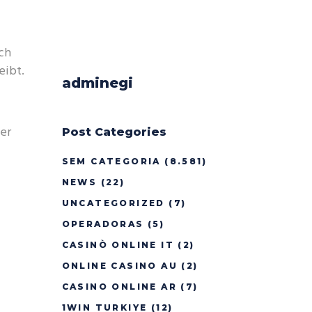
ch
eibt.
adminegi
er
Post Categories
SEM CATEGORIA
(8.581)
NEWS
(22)
UNCATEGORIZED
(7)
OPERADORAS
(5)
CASINÒ ONLINE IT
(2)
ONLINE CASINO AU
(2)
CASINO ONLINE AR
(7)
1WIN TURKIYE
(12)