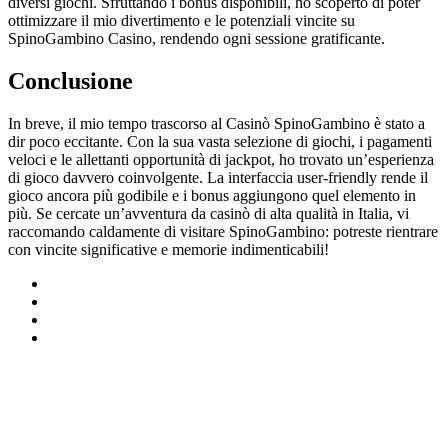
diversi giochi. Sfruttando i bonus disponibili, ho scoperto di poter
ottimizzare il mio divertimento e le potenziali vincite su
SpinoGambino Casino, rendendo ogni sessione gratificante.
Conclusione
In breve, il mio tempo trascorso al Casinò SpinoGambino è stato a
dir poco eccitante. Con la sua vasta selezione di giochi, i pagamenti
veloci e le allettanti opportunità di jackpot, ho trovato un’esperienza
di gioco davvero coinvolgente. La interfaccia user-friendly rende il
gioco ancora più godibile e i bonus aggiungono quel elemento in
più. Se cercate un’avventura da casinò di alta qualità in Italia, vi
raccomando caldamente di visitare SpinoGambino: potreste rientrare
con vincite significative e memorie indimenticabili!