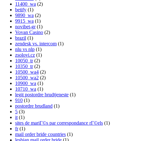
11400_wa
(2)
betify
(1)
9890_wa
(2)
9915_wa
(1)
novibet-gr
(1)
Vovan Casino
(2)
brazil
(1)
zendesk vs. intercom
(1)
nlu vs nlp
(1)
zsolovi.cz
(1)
10050_tr
(2)
10350_tr
(2)
10500_wa4
(2)
10500_wa2
(2)
10900_wa
(1)
10710_wa
(1)
legit postordre brudtjeneste
(1)
910
(1)
postordre brudland
(1)
5
(3)
it
(1)
sites de mariГ©s par correspondance rГ©els
(1)
fr
(1)
mail order bride countries
(1)
lesbian mail order bride
(1)