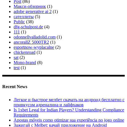
Post
(86)
Макси-обзорник
(1)
adobe generative ai 2
(1)
сателлиты
(5)
Public
(38)
dfg-schulpost.de
(4)
111
(1)
odonnellvalladolid.com
(1)
ancorallZ 5000TR2
(1)
esportnow-wyplacalne
(2)
chickenroad
(1)
sat
(2)
Mono-brand
(8)
test
(1)
Recent News
Легкое и быстрое мелбет скачать на андроид бесплатно с
привкусом адреналина и лайфхаков
Is 1xbet Legal for Indian Players? Understanding Compliance
Requirements
Apostas móveis como otimizar sua experiência no jogo online
Зажигай с Melbet: качай приложение на Android