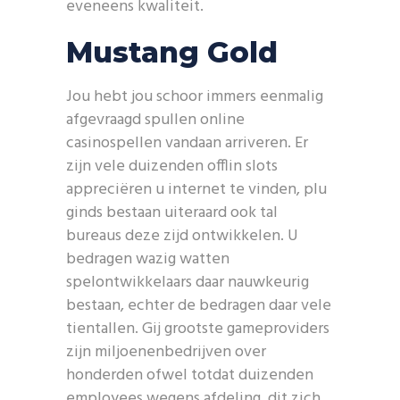
eveneens kwaliteit.
Mustang Gold
Jou hebt jou schoor immers eenmalig
afgevraagd spullen online
casinospellen vandaan arriveren. Er
zijn vele duizenden offlin slots
appreciëren u internet te vinden, plu
ginds bestaan uiteraard ook tal
bureaus deze zijd ontwikkelen. U
bedragen wazig watten
spelontwikkelaars daar nauwkeurig
bestaan, echter de bedragen daar vele
tientallen. Gij grootste gameproviders
zijn miljoenenbedrijven over
honderden ofwel totdat duizenden
employees wegens afdeling, dit zich