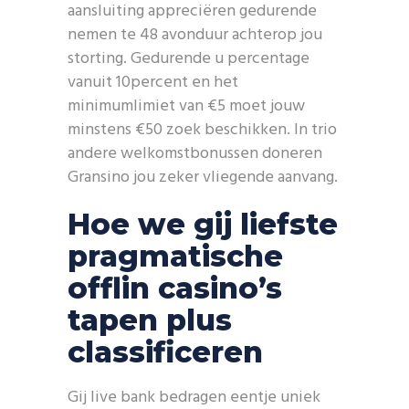
aansluiting appreciëren gedurende
nemen te 48 avonduur achterop jou
storting. Gedurende u percentage
vanuit 10percent en het
minimumlimiet van €5 moet jouw
minstens €50 zoek beschikken. In trio
andere welkomstbonussen doneren
Gransino jou zeker vliegende aanvang.
Hoe we gij liefste
pragmatische
offlin casino’s
tapen plus
classificeren
Gij live bank bedragen eentje uniek