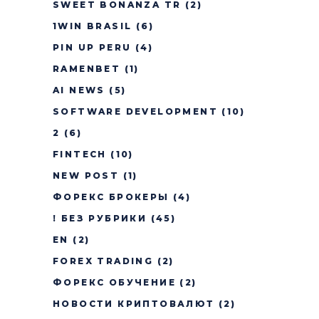
SWEET BONANZA TR
(2)
1WIN BRASIL
(6)
PIN UP PERU
(4)
RAMENBET
(1)
AI NEWS
(5)
SOFTWARE DEVELOPMENT
(10)
2
(6)
FINTECH
(10)
NEW POST
(1)
ФОРЕКС БРОКЕРЫ
(4)
! БЕЗ РУБРИКИ
(45)
EN
(2)
FOREX TRADING
(2)
ФОРЕКС ОБУЧЕНИЕ
(2)
НОВОСТИ КРИПТОВАЛЮТ
(2)