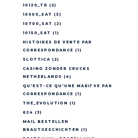
10120_TR
(2)
10500_SAT
(3)
10700_SAT
(2)
10150_SAT
(1)
HISTOIRES DE VENTE PAR
CORRESPONDANCE
(1)
SLOTTICA
(2)
CASINO ZONDER CRUCKS
NETHERLANDS
(4)
QU'EST-CE QU'UNE MARIГ©E PAR
CORRESPONDANCE
(1)
THE_EVOLUTION
(1)
624
(3)
MAIL BESTELLEN
BRAUTGESCHICHTEN
(1)