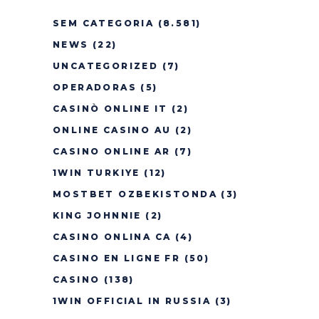
SEM CATEGORIA
(8.581)
NEWS
(22)
UNCATEGORIZED
(7)
OPERADORAS
(5)
CASINÒ ONLINE IT
(2)
ONLINE CASINO AU
(2)
CASINO ONLINE AR
(7)
1WIN TURKIYE
(12)
MOSTBET OZBEKISTONDA
(3)
KING JOHNNIE
(2)
CASINO ONLINA CA
(4)
CASINO EN LIGNE FR
(50)
CASINO
(138)
1WIN OFFICIAL IN RUSSIA
(3)