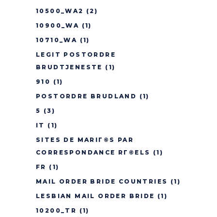
10500_WA2
(2)
10900_WA
(1)
10710_WA
(1)
LEGIT POSTORDRE
BRUDTJENESTE
(1)
910
(1)
POSTORDRE BRUDLAND
(1)
5
(3)
IT
(1)
SITES DE MARIГ©S PAR
CORRESPONDANCE RГ©ELS
(1)
FR
(1)
MAIL ORDER BRIDE COUNTRIES
(1)
LESBIAN MAIL ORDER BRIDE
(1)
10200_TR
(1)