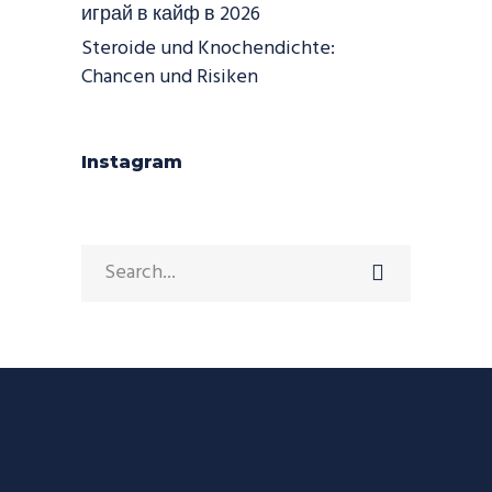
играй в кайф в 2026
Steroide und Knochendichte:
Chancen und Risiken
Instagram
Search
for: