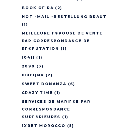
BOOK OF RA
(2)
HOT -MAIL -BESTELLUNG BRAUT
(1)
MEILLEURE Г©POUSE DE VENTE
PAR CORRESPONDANCE DE
RГ©PUTATION
(1)
1041I
(1)
2090
(3)
ШВЕЦИЯ
(2)
SWEET BONANZA
(6)
CRAZY TIME
(1)
SERVICES DE MARIГ©E PAR
CORRESPONDANCE
SUPГ©RIEURES
(1)
1XBET MOROCCO
(5)