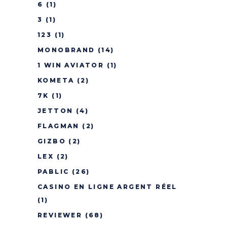
6
(1)
3
(1)
123
(1)
MONOBRAND
(14)
1 WIN AVIATOR
(1)
KOMETA
(2)
7K
(1)
JETTON
(4)
FLAGMAN
(2)
GIZBO
(2)
LEX
(2)
PABLIC
(26)
CASINO EN LIGNE ARGENT RÉEL
(1)
REVIEWER
(68)