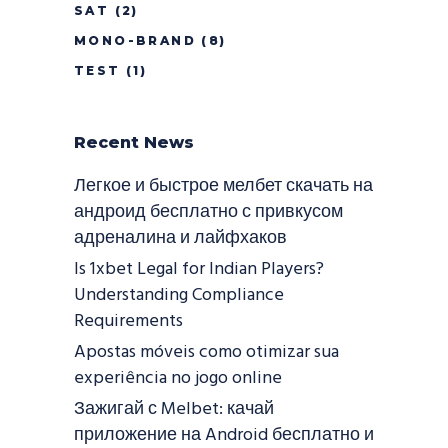
SAT
(2)
MONO-BRAND
(8)
TEST
(1)
Recent News
Легкое и быстрое мелбет скачать на
андроид бесплатно с привкусом
адреналина и лайфхаков
Is 1xbet Legal for Indian Players?
Understanding Compliance
Requirements
Apostas móveis como otimizar sua
experiência no jogo online
Зажигай с Melbet: качай
приложение на Android бесплатно и