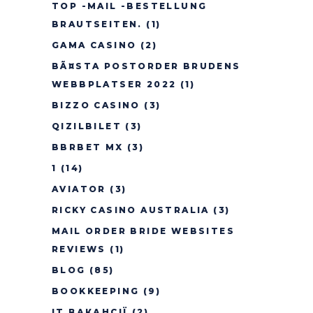
TOP -MAIL -BESTELLUNG
BRAUTSEITEN.
(1)
GAMA CASINO
(2)
BÃ¤STA POSTORDER BRUDENS
WEBBPLATSER 2022
(1)
BIZZO CASINO
(3)
QIZILBILET
(3)
BBRBET MX
(3)
1
(14)
AVIATOR
(3)
RICKY CASINO AUSTRALIA
(3)
MAIL ORDER BRIDE WEBSITES
REVIEWS
(1)
BLOG
(85)
BOOKKEEPING
(9)
IT ВАКАНСІЇ
(2)