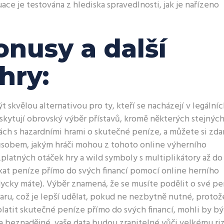
tuace je testována z hlediska spravedlnosti, jak je nařízeno
onusy a další
hry:
 skvělou alternativou pro ty, kteří se nacházejí v legální
kytují obrovský výběr přístavů, kromě některých stejných
ách s hazardními hrami o skutečné peníze, a můžete si zd
sobem, jakým hráči mohou z tohoto online výherního
latných otáček hry a wild symboly s multiplikátory až do 
skat peníze přímo do svých financí pomocí online herního
dycky máte). Výběr znamená, že se musíte podělit o své p
ru, což je lepší udělat, pokud ne nezbytně nutné, protož
latit skutečné peníze přímo do svých financí, mohli by bý
a beznadějné, vaše data budou zranitelné vůči velkému riz