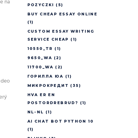
te na
POZYCZKI
(5)
BUY CHEAP ESSAY ONLINE
(1)
CUSTOM ESSAY WRITING
SERVICE CHEAP
(1)
10550_TR
(1)
9650_WA
(2)
11700_WA
(2)
ГОРИЛЛА ЮА
(1)
video
МИКРОКРЕДИТ
(35)
HVA ER EN
erý
POSTORDREBRUD?
(1)
NL-NL
(1)
AI CHAT BOT PYTHON 10
(1)