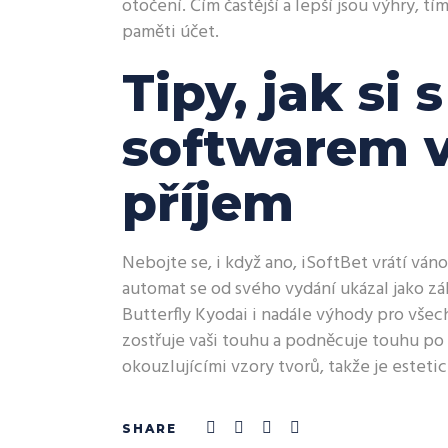
otočení. Čím častější a lepší jsou výhry, t
paměti účet.
Tipy, jak si
softwarem v
příjem
Nebojte se, i když ano, iSoftBet vrátí ván
automat se od svého vydání ukázal jako záb
Butterfly Kyodai i nadále výhody pro všechn
zostřuje vaši touhu a podněcuje touhu p
okouzlujícími vzory tvorů, takže je esteti