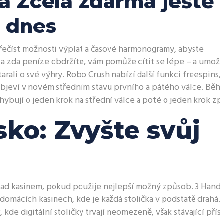
 Zcela zdarma ještě
 dnes
i přečíst možnosti výplat a časové harmonogramy, abyste
 a zda peníze obdržíte, vám pomůže cítit se lépe – a umož
tarali o své výhry. Robo Crush nabízí další funkci freespins
objeví v novém středním stavu prvního a pátého válce.
Bě
ybují o jeden krok na střední válce a poté o jeden krok z
sko: Zvyšte svůj
ad kasinem, pokud použije nejlepší možný způsob. 3 Hand
domácích kasinech, kde je každá stolička v podstatě drahá.
 kde digitální stoličky trvají neomezeně, však stávající pří