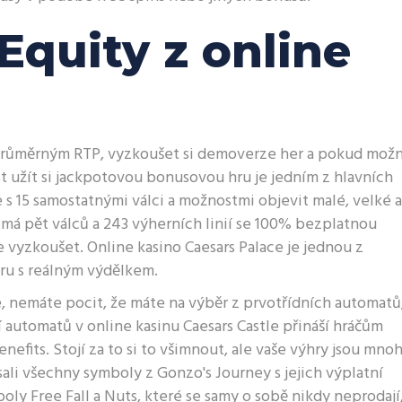
Equity z online
 průměrným RTP, vyzkoušet si demoverze her a pokud mož
t užít si jackpotovou bonusovou hru je jedním z hlavních
e s 15 samostatnými válci a možnostmi objevit malé, velké a
má pět válců a 243 výherních linií se 100% bezplatnou
ve vyzkoušet. Online kasino Caesars Palace je jednou z
 hru s reálným výdělkem.
e, nemáte pocit, že máte na výběr z prvotřídních automatů,
 automatů v online kasinu Caesars Castle přináší hráčům
efits. Stojí za to si to všimnout, ale vaše výhry jsou mn
li všechny symboly z Gonzo's Journey s jejich výplatní
ly Free Fall a Nuts, které se samy o sobě nikdy neprodají,