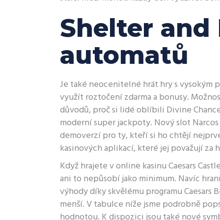
Shelter and 
automatů
Je také neocenitelné hrát hry s vysokým
využít roztočení zdarma a bonusy. Možnos
důvodů, proč si lidé oblíbili Divine Chanc
moderní super jackpoty. Nový slot Narcos 
demoverzí pro ty, kteří si ho chtějí nejpr
kasinových aplikací, které jej považují za
Když hrajete v online kasinu Caesars Castl
ani to nepůsobí jako minimum. Navíc hraní
výhody díky skvělému programu Caesars Ben
menší. V tabulce níže jsme podrobně popsa
hodnotou. K dispozici jsou také nové symbo