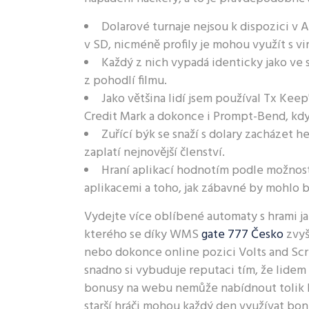
Dolarové turnaje nejsou k dispozici v 
v SD, nicméně profily je mohou využít s vi
Každý z nich vypadá identicky jako ve s
z pohodlí filmu.
Jako většina lidí jsem používal Tx Kee
Credit Mark a dokonce i Prompt-Bend, kdy
Zuřící býk se snaží s dolary zacházet 
zaplatí nejnovější členství.
Hraní aplikací hodnotím podle možností
aplikacemi a toho, jak zábavné by mohlo b
Vydejte více oblíbené automaty s hrami j
kterého se díky WMS
gate 777 Česko
zvyš
nebo dokonce online pozici Volts and Scr
snadno si vybuduje reputaci tím, že lidem 
bonusy na webu nemůže nabídnout tolik lidí
starší hráči mohou každý den využívat bo