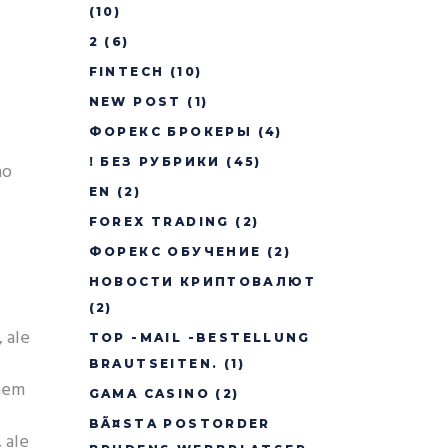
(10)
2
(6)
FINTECH
(10)
NEW POST
(1)
ФОРЕКС БРОКЕРЫ
(4)
! БЕЗ РУБРИКИ
(45)
no
EN
(2)
FOREX TRADING
(2)
ФОРЕКС ОБУЧЕНИЕ
(2)
НОВОСТИ КРИПТОВАЛЮТ
(2)
 ale
TOP -MAIL -BESTELLUNG
BRAUTSEITEN.
(1)
ohem
GAMA CASINO
(2)
BÃ¤STA POSTORDER
 ale