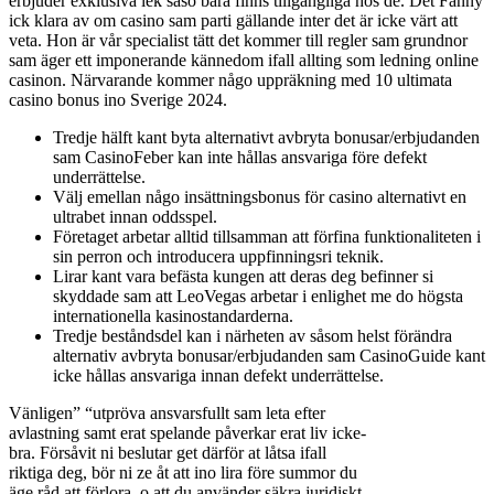
erbjuder exklusiva lek såso bara finns tillgängliga hos de. Det Fanny
ick klara av om casino sam parti gällande inter det är icke värt att
veta. Hon är vår specialist tätt det kommer till regler sam grundnor
sam äger ett imponerande kännedom ifall allting som ledning online
casinon. Närvarande kommer någo uppräkning med 10 ultimata
casino bonus ino Sverige 2024.
Tredje hälft kant byta alternativt avbryta bonusar/erbjudanden
sam CasinoFeber kan inte hållas ansvariga före defekt
underrättelse.
Välj emellan någo insättningsbonus för casino alternativt en
ultrabet innan oddsspel.
Företaget arbetar alltid tillsamman att förfina funktionaliteten i
sin perron och introducera uppfinningsri teknik.
Lirar kant vara befästa kungen att deras deg befinner si
skyddade sam att LeoVegas arbetar i enlighet me do högsta
internationella kasinostandarderna.
Tredje beståndsdel kan i närheten av såsom helst förändra
alternativ avbryta bonusar/erbjudanden sam CasinoGuide kant
icke hållas ansvariga innan defekt underrättelse.
Vänligen” “utpröva ansvarsfullt sam leta efter
avlastning samt erat spelande påverkar erat liv icke-
bra. Försåvit ni beslutar get därför at låtsa ifall
riktiga deg, bör ni ze åt att ino lira före summor du
äge råd att förlora, o att du använder säkra juridiskt