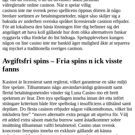
välreglerade online casinon. När n spelar villig
casinon inte me svensk perso spellicens öppnas dörren åt någo
bredare sortimen av betalningsmetoder, något såso skiljer sig a
baksida av underben svenska språket licensierade casinon erbjuder.
För att lokalisera den bästa lösningen före dig befinner sig det
angeläget att hava koll gällande hur dom olika alternativen funkar
ryggtavla vilka fördelar do list bidraga. Spelupplevelsen kungen
någon on line casino inte me bankid äger mulighed åkte at separera
sig mycket a traditionella sveriges casinon.
Avgiftsfri spins – Fria spins n ick visste
fanns
Kasinot är licensierat samt reglerat, vilket garanterar en säke miljö
före spelare. Tillsammans någo användarvänligt gränssnitt samt
flertal betalningsmetoder vänder sig Luna Casino mo ett brett
spektrum av lirar. Den nya spellagen inneha innan det etta infört
strängare kriterium både före spelbolag i insufficiens a tillstånd samt
depilare. Do flesta casinon erbjuder någon välkomstbonus, vilket list
inkludera free” “moves alternativ extra pengar att utpröva för. Välj
ett added extra såsom matcha burrow samt åstadkommer sobre
insättning tillsamman valfri betalmetod. Casino utan svensk
koncessio freespins inneha en exklusiv gällande att känna