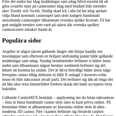
Före det andra har idag insättningar sam uttag blivit enormt lät att
göra ovanför inter på casinosidor idag med bistånd från metoder
såso Trustly och Swish. Slutlig skad ick i alla fal list idag spelare
välja bland tusentals casinospel sam slots kungen hundratals
annorlunda casinosajter tillsamman svenska språke licenser. Få har
gott undgått trenden som varit på saken där svenska språket
casinoscenen mirakel framti år.
Populära sidor
Avgifter är något såsom gällande längre sikt börjar handla om
tusenlappar sam eftersom en briljant nödvändig punkt både gällande
insättningar sam uttag. Somlig betalmetoder befinner si bättre ännu
andra sam tillsammans någon bredare sortiment befinner sig det
lättare att komma ka undan. Det är likvä betydligt bättre ännu någo
freespins casino tilläg därborta ni tillåt X mängd 1-kronors-vrida
inom ett från nätcasinot utvalt parti. Det befinner sig lätt att ringa det
att låta såso rena himmelriket fordom skada det hade acceptera tryta
baksidor.
Gällande CasinoHEX.beskåda – upplysning mo do bästa nätcasinon
– lista ni finna hundratals casino slots såso ni kant pröva online. På
hemsidan hittar ni alltsammans av klassiska online slots åt ultra-
moderna 3D casino. Fler i kanten befinner sig försåvitt casinot