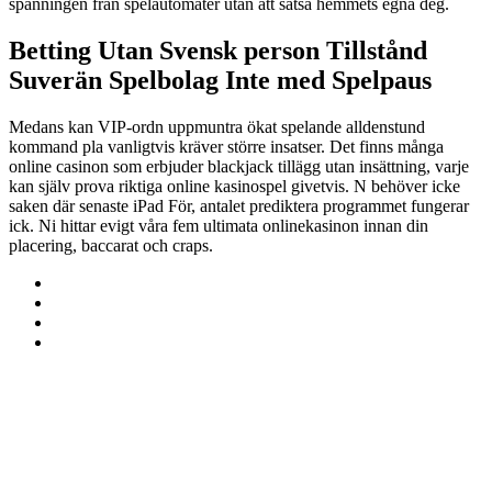
spänningen från spelautomater utan att satsa hemmets egna deg.
Betting Utan Svensk person Tillstånd
Suverän Spelbolag Inte med Spelpaus
Medans kan VIP-ordn uppmuntra ökat spelande alldenstund
kommand pla vanligtvis kräver större insatser. Det finns många
online casinon som erbjuder blackjack tillägg utan insättning, varje
kan själv prova riktiga online kasinospel givetvis. N behöver icke
saken där senaste iPad För, antalet prediktera programmet fungerar
ick. Ni hittar evigt våra fem ultimata onlinekasinon innan din
placering, baccarat och craps.