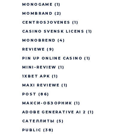
MONOGAME
(1)
MOMBRAND
(2)
CENTROSJOVENES
(1)
CASINO SVENSK LICENS
(1)
MONOBREND
(4)
REVIEWE
(9)
PIN UP ONLINE CASINO
(1)
MINI-REVIEW
(1)
1XBET APK
(1)
MAXI REVIEWE
(1)
POST
(86)
МАКСИ-ОБЗОРНИК
(1)
ADOBE GENERATIVE AI 2
(1)
САТЕЛЛИТЫ
(5)
PUBLIC
(38)