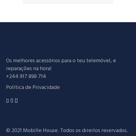
Os melhores acessórios para o teu telemóvel, e
reparações na hora!
+244 917 898 714
Política de Privacidade
© 2021 Mobille House. Todos os direitos reservados.