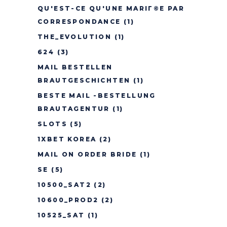
QU'EST-CE QU'UNE MARIГ©E PAR
CORRESPONDANCE
(1)
THE_EVOLUTION
(1)
624
(3)
MAIL BESTELLEN
BRAUTGESCHICHTEN
(1)
BESTE MAIL -BESTELLUNG
BRAUTAGENTUR
(1)
SLOTS
(5)
1XBET KOREA
(2)
MAIL ON ORDER BRIDE
(1)
SE
(5)
10500_SAT2
(2)
10600_PROD2
(2)
10525_SAT
(1)