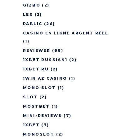
GIZBO
(2)
LEX
(2)
PABLIC
(26)
CASINO EN LIGNE ARGENT RÉEL
(1)
REVIEWER
(68)
1XBET RUSSIAN1
(2)
1XBET RU
(2)
1WIN AZ CASINO
(1)
MONO SLOT
(1)
SLOT
(2)
MOSTBET
(1)
MINI-REVIEWS
(7)
1XBET
(7)
MONOSLOT
(2)