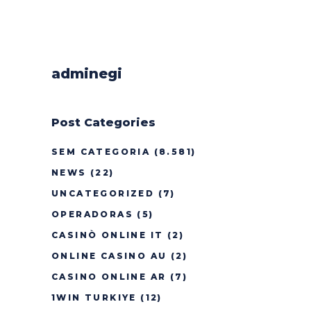
adminegi
Post Categories
SEM CATEGORIA
(8.581)
NEWS
(22)
UNCATEGORIZED
(7)
OPERADORAS
(5)
CASINÒ ONLINE IT
(2)
ONLINE CASINO AU
(2)
CASINO ONLINE AR
(7)
1WIN TURKIYE
(12)