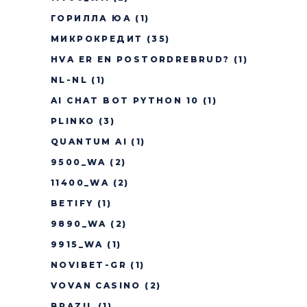
ГОРИЛЛА ЮА
(1)
МИКРОКРЕДИТ
(35)
HVA ER EN POSTORDREBRUD?
(1)
NL-NL
(1)
AI CHAT BOT PYTHON 10
(1)
PLINKO
(3)
QUANTUM AI
(1)
9500_WA
(2)
11400_WA
(2)
BETIFY
(1)
9890_WA
(2)
9915_WA
(1)
NOVIBET-GR
(1)
VOVAN CASINO
(2)
BRAZIL
(1)