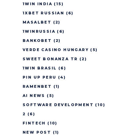
1WIN INDIA
(15)
1XBET RUSSIAN
(6)
MASALBET
(2)
1WINRUSSIA
(6)
BANKOBET
(2)
VERDE CASINO HUNGARY
(5)
SWEET BONANZA TR
(2)
1WIN BRASIL
(6)
PIN UP PERU
(4)
RAMENBET
(1)
AI NEWS
(5)
SOFTWARE DEVELOPMENT
(10)
2
(6)
FINTECH
(10)
NEW POST
(1)