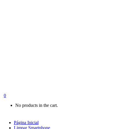
0
No products in the cart.
Página Inicial
Limpar Smartphone