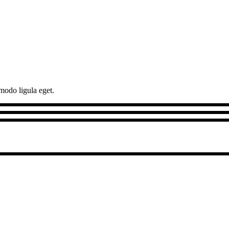
modo ligula eget.