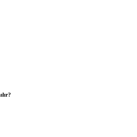
ılır?