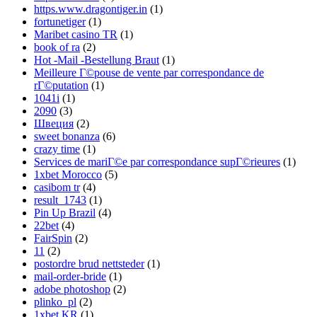
https.www.dragontiger.in
(1)
fortunetiger
(1)
Maribet casino TR
(1)
book of ra
(2)
Hot -Mail -Bestellung Braut
(1)
Meilleure Г©pouse de vente par correspondance de
rГ©putation
(1)
1041i
(1)
2090
(3)
Швеция
(2)
sweet bonanza
(6)
crazy time
(1)
Services de mariГ©e par correspondance supГ©rieures
(1)
1xbet Morocco
(5)
casibom tr
(4)
result_1743
(1)
Pin Up Brazil
(4)
22bet
(4)
FairSpin
(2)
11
(2)
postordre brud nettsteder
(1)
mail-order-bride
(1)
adobe photoshop
(2)
plinko_pl
(2)
1xbet KR
(1)