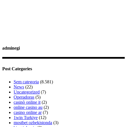
adminegi
Post Categories
Sem categoria
(8.581)
News
(22)
Uncategorized
(7)
Operadoras
(5)
casinò online it
(2)
online casino au
(2)
casino online ar
(7)
1win Turkiye
(12)
mostbet ozbekistonda
(3)