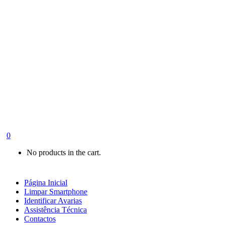
0
No products in the cart.
Página Inicial
Limpar Smartphone
Identificar Avarias
Assistência Técnica
Contactos