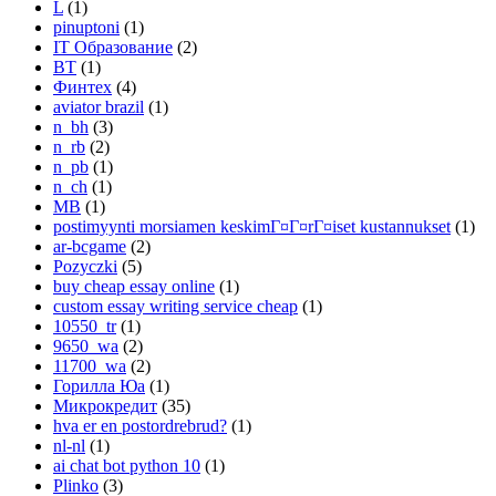
L
(1)
pinuptoni
(1)
IT Образование
(2)
BT
(1)
Финтех
(4)
aviator brazil
(1)
n_bh
(3)
n_rb
(2)
n_pb
(1)
n_ch
(1)
MB
(1)
postimyynti morsiamen keskimГ¤Г¤rГ¤iset kustannukset
(1)
ar-bcgame
(2)
Pozyczki
(5)
buy cheap essay online
(1)
custom essay writing service cheap
(1)
10550_tr
(1)
9650_wa
(2)
11700_wa
(2)
Горилла Юа
(1)
Микрокредит
(35)
hva er en postordrebrud?
(1)
nl-nl
(1)
ai chat bot python 10
(1)
Plinko
(3)