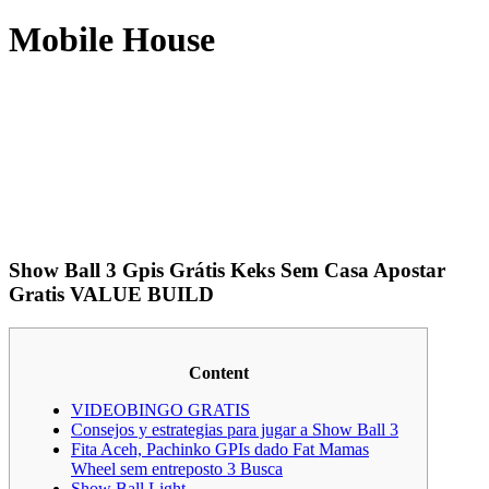
Mobile House
Show Ball 3 Gpis Grátis Keks Sem Casa Apostar
Gratis VALUE BUILD
Content
VIDEOBINGO GRATIS
Consejos y estrategias para jugar a Show Ball 3
Fita Aceh, Pachinko GPIs dado Fat Mamas
Wheel sem entreposto 3 Busca
Show Ball Light