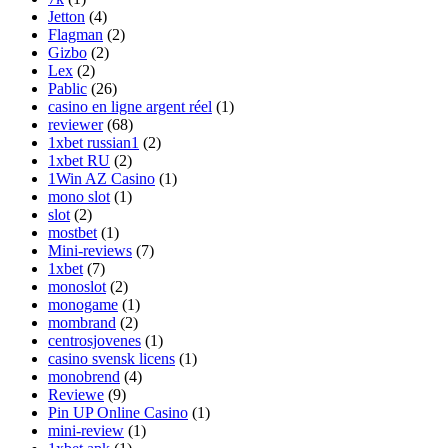
Jetton
(4)
Flagman
(2)
Gizbo
(2)
Lex
(2)
Pablic
(26)
casino en ligne argent réel
(1)
reviewer
(68)
1xbet russian1
(2)
1xbet RU
(2)
1Win AZ Casino
(1)
mono slot
(1)
slot
(2)
mostbet
(1)
Mini-reviews
(7)
1xbet
(7)
monoslot
(2)
monogame
(1)
mombrand
(2)
centrosjovenes
(1)
casino svensk licens
(1)
monobrend
(4)
Reviewe
(9)
Pin UP Online Casino
(1)
mini-review
(1)