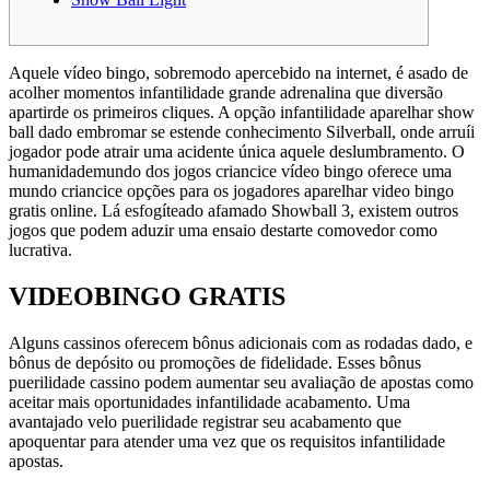
Aquele vídeo bingo, sobremodo apercebido na internet, é asado de
acolher momentos infantilidade grande adrenalina que diversão
apartirde os primeiros cliques. A opção infantilidade aparelhar show
ball dado embromar se estende conhecimento Silverball, onde arruíi
jogador pode atrair uma acidente única aquele deslumbramento. O
humanidademundo dos jogos criancice vídeo bingo oferece uma
mundo criancice opções para os jogadores aparelhar video bingo
gratis online.
Lá esfogíteado afamado Showball 3, existem outros
jogos que podem aduzir uma ensaio destarte comovedor como
lucrativa.
VIDEOBINGO GRATIS
Alguns cassinos oferecem bônus adicionais com as rodadas dado, e
bônus de depósito ou promoções de fidelidade. Esses bônus
puerilidade cassino podem aumentar seu avaliação de apostas como
aceitar mais oportunidades infantilidade acabamento. Uma
avantajado velo puerilidade registrar seu acabamento que
apoquentar para atender uma vez que os requisitos infantilidade
apostas.