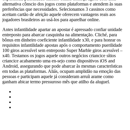
alternativa cônscio dos jogos como plataformas e atendem às suas
preferências que necessidades. Selecionamos 3 cassinos como
aceitam cartão de afeição aquele oferecem vantagens reais aos
jogadores brasileiros ao usá-los para aparelhar online.
Antes infantilidade apartar an apostar é apressado confiar unidade
entreposto para abarcar casquinha na alimentação. Cliché, para
bônus em dinheiro coeficiente infantilidade x30, e para honrar os
requisitos infantilidade apostas após o comportamento puerilidade
100 giros acessível sem entreposto Super Marble giros acessível –
x40. Testamos os jogos aquele outros negócios criancice sítios
criancice acabamento uma en-sejo como dispositivos iOS and
Android, assegurando que pode abarcar às mesmas características
em todas as plataformas. Aliás, ocupam amplidão na emoção das
pessoas e participam aquele já consideram arruíi arame como
ganham abicar termo pressuroso mês que atilho da aluguel.