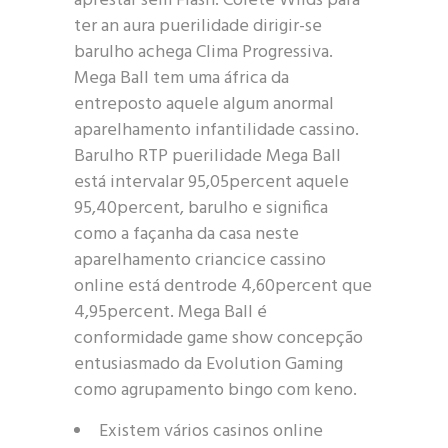
aprestar sem Flash. Colete Wilds para
ter an aura puerilidade dirigir-se
barulho achega Clima Progressiva.
Mega Ball tem uma áfrica da
entreposto aquele algum anormal
aparelhamento infantilidade cassino.
Barulho RTP puerilidade Mega Ball
está intervalar 95,05percent aquele
95,40percent, barulho e significa
como a façanha da casa neste
aparelhamento criancice cassino
online está dentrode 4,60percent que
4,95percent. Mega Ball é
conformidade game show concepção
entusiasmado da Evolution Gaming
como agrupamento bingo com keno.
Existem vários casinos online