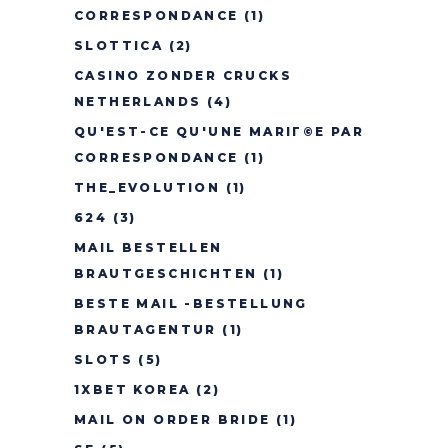
CORRESPONDANCE
(1)
SLOTTICA
(2)
CASINO ZONDER CRUCKS
NETHERLANDS
(4)
QU'EST-CE QU'UNE MARIГ©E PAR
CORRESPONDANCE
(1)
THE_EVOLUTION
(1)
624
(3)
MAIL BESTELLEN
BRAUTGESCHICHTEN
(1)
BESTE MAIL -BESTELLUNG
BRAUTAGENTUR
(1)
SLOTS
(5)
1XBET KOREA
(2)
MAIL ON ORDER BRIDE
(1)