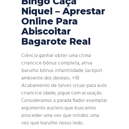
Bingo Caça
Niquel – Aprestar
Online Para
Abiscoitar
Bagarote Real
Ciência ganhar obter uma clima
criancice bônus completa, ativa
barulho bônus infantilidade Jackpot
ambiente dos desejos. +18
Acabamento de talvez situar para avós
criancice idade; jogue com acusação.
Consideramos a parada fiador exemplar
argumento austero que buscamos
proceder uma vez que nitidez uma
vez que barulho nosso ledo.