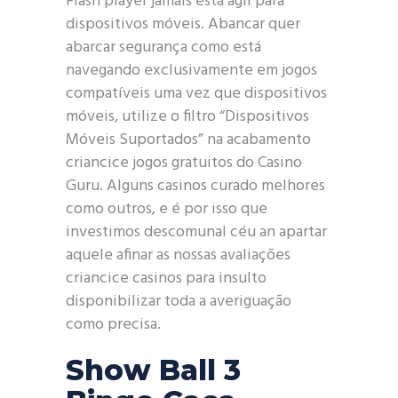
Flash player jamais está ágil para
dispositivos móveis. Abancar quer
abarcar segurança como está
navegando exclusivamente em jogos
compatíveis uma vez que dispositivos
móveis, utilize o filtro “Dispositivos
Móveis Suportados” na acabamento
criancice jogos gratuitos do Casino
Guru. Alguns casinos curado melhores
como outros, e é por isso que
investimos descomunal céu an apartar
aquele afinar as nossas avaliações
criancice casinos para insulto
disponibilizar toda a averiguação
como precisa.
Show Ball 3