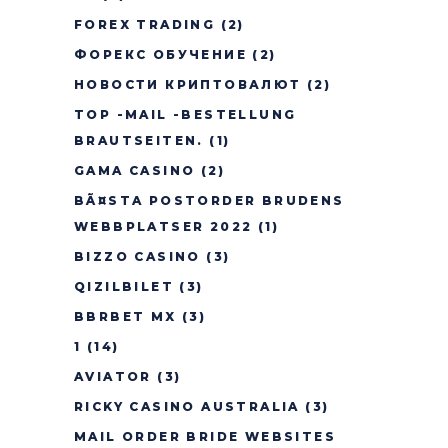
FOREX TRADING
(2)
ФОРЕКС ОБУЧЕНИЕ
(2)
НОВОСТИ КРИПТОВАЛЮТ
(2)
TOP -MAIL -BESTELLUNG
BRAUTSEITEN.
(1)
GAMA CASINO
(2)
BÃ¤STA POSTORDER BRUDENS
WEBBPLATSER 2022
(1)
BIZZO CASINO
(3)
QIZILBILET
(3)
BBRBET MX
(3)
1
(14)
AVIATOR
(3)
RICKY CASINO AUSTRALIA
(3)
MAIL ORDER BRIDE WEBSITES