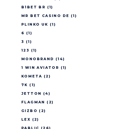
B1BET BR
(1)
MR BET CASINO DE
(1)
PLINKO UK
(1)
6
(1)
3
(1)
123
(1)
MONOBRAND
(14)
1 WIN AVIATOR
(1)
KOMETA
(2)
7K
(1)
JETTON
(4)
FLAGMAN
(2)
GIZBO
(2)
LEX
(2)
PABLIC
(26)