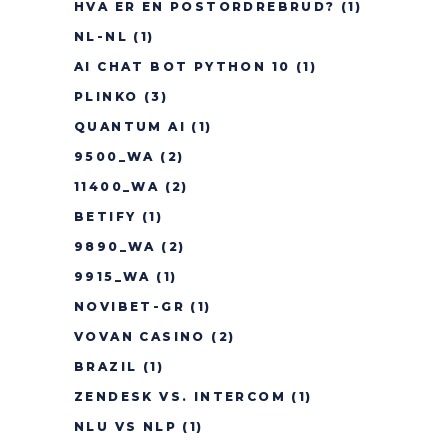
HVA ER EN POSTORDREBRUD?
(1)
NL-NL
(1)
AI CHAT BOT PYTHON 10
(1)
PLINKO
(3)
QUANTUM AI
(1)
9500_WA
(2)
11400_WA
(2)
BETIFY
(1)
9890_WA
(2)
9915_WA
(1)
NOVIBET-GR
(1)
VOVAN CASINO
(2)
BRAZIL
(1)
ZENDESK VS. INTERCOM
(1)
NLU VS NLP
(1)