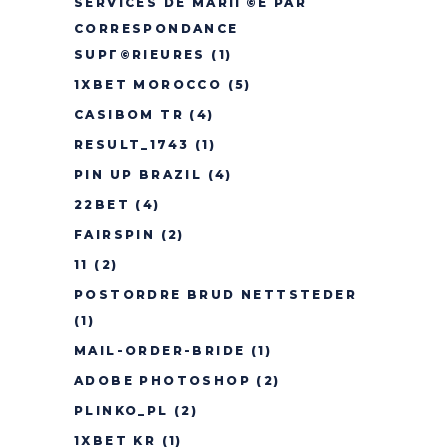
SERVICES DE MARIГ©E PAR
CORRESPONDANCE
SUPГ©RIEURES
(1)
1XBET MOROCCO
(5)
CASIBOM TR
(4)
RESULT_1743
(1)
PIN UP BRAZIL
(4)
22BET
(4)
FAIRSPIN
(2)
11
(2)
POSTORDRE BRUD NETTSTEDER
(1)
MAIL-ORDER-BRIDE
(1)
ADOBE PHOTOSHOP
(2)
PLINKO_PL
(2)
1XBET KR
(1)