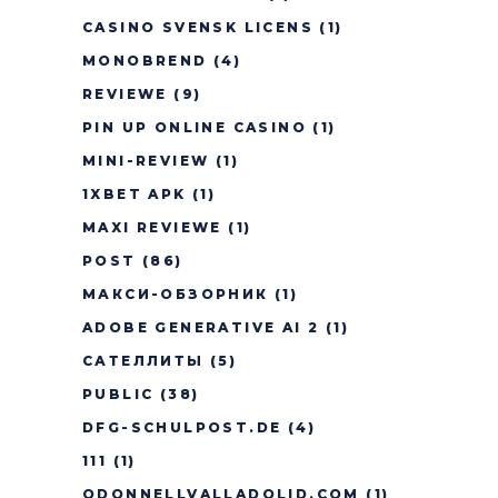
CASINO SVENSK LICENS
(1)
MONOBREND
(4)
REVIEWE
(9)
PIN UP ONLINE CASINO
(1)
MINI-REVIEW
(1)
1XBET APK
(1)
MAXI REVIEWE
(1)
POST
(86)
МАКСИ-ОБЗОРНИК
(1)
ADOBE GENERATIVE AI 2
(1)
САТЕЛЛИТЫ
(5)
PUBLIC
(38)
DFG-SCHULPOST.DE
(4)
111
(1)
ODONNELLVALLADOLID.COM
(1)