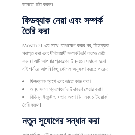
জানতে চেষ্টা করুন।
ফিডব্যাক নেয়া এবং সম্পর্ক
তৈরি করা
Mostbet-এর সাথে যোগাযোগ করার পর, ফিডব্যাক
প্রাপ্ত করা এবং দীর্ঘমেয়াদী সম্পর্ক তৈরি করতে চেষ্টা
করুন। এটি আপনার প্রকল্পের উন্নয়নে সহায়ক হবে।
এই পর্যায়ে আপনি কিছু কৌশল অনুসরণ করতে পারেন:
ফিডব্যাক গ্রহণ এবং তাতে কাজ করা।
অন্য সফল প্রকল্পগুলির উদাহরণ শেয়ার করা।
বিভিন্ন ইভেন্ট ও সভায় অংশ নিন এবং নেটওয়ার্ক
তৈরি করুন।
নতুন সুযোগের সন্ধান করা