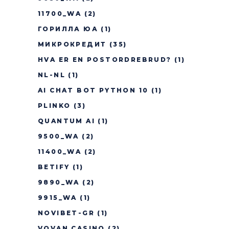
11700_WA
(2)
ГОРИЛЛА ЮА
(1)
МИКРОКРЕДИТ
(35)
HVA ER EN POSTORDREBRUD?
(1)
NL-NL
(1)
AI CHAT BOT PYTHON 10
(1)
PLINKO
(3)
QUANTUM AI
(1)
9500_WA
(2)
11400_WA
(2)
BETIFY
(1)
9890_WA
(2)
9915_WA
(1)
NOVIBET-GR
(1)
VOVAN CASINO
(2)