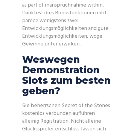
as part of inanspruchnahme within.
Dankfest dies Bonusfunktionen gibt
parece wenigstens zwei
Entwicklungsmöglichkeiten and gute
Entwicklungsmöglichkeiten, woge
Gewinne unter erwirken.
Weswegen
Demonstration
Slots zum besten
geben?
Sie beherrschen Secret of the Stones
kostenlos verbunden aufführen
alleinig Registration. Nicht alleine
Glücksspieler entschluss fassen sich