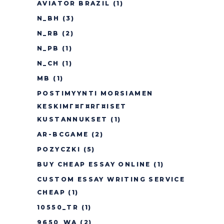
AVIATOR BRAZIL
(1)
N_BH
(3)
N_RB
(2)
N_PB
(1)
N_CH
(1)
MB
(1)
POSTIMYYNTI MORSIAMEN
KESKIMГ¤Г¤RГ¤ISET
KUSTANNUKSET
(1)
AR-BCGAME
(2)
POZYCZKI
(5)
BUY CHEAP ESSAY ONLINE
(1)
CUSTOM ESSAY WRITING SERVICE
CHEAP
(1)
10550_TR
(1)
9650_WA
(2)