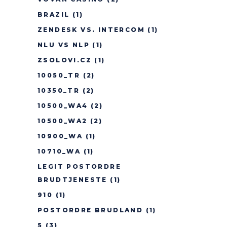
BRAZIL
(1)
ZENDESK VS. INTERCOM
(1)
NLU VS NLP
(1)
ZSOLOVI.CZ
(1)
10050_TR
(2)
10350_TR
(2)
10500_WA4
(2)
10500_WA2
(2)
10900_WA
(1)
10710_WA
(1)
LEGIT POSTORDRE
BRUDTJENESTE
(1)
910
(1)
POSTORDRE BRUDLAND
(1)
5
(3)