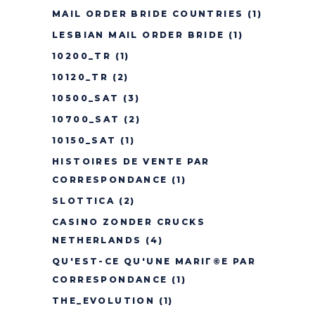
MAIL ORDER BRIDE COUNTRIES
(1)
LESBIAN MAIL ORDER BRIDE
(1)
10200_TR
(1)
10120_TR
(2)
10500_SAT
(3)
10700_SAT
(2)
10150_SAT
(1)
HISTOIRES DE VENTE PAR
CORRESPONDANCE
(1)
SLOTTICA
(2)
CASINO ZONDER CRUCKS
NETHERLANDS
(4)
QU'EST-CE QU'UNE MARIГ©E PAR
CORRESPONDANCE
(1)
THE_EVOLUTION
(1)