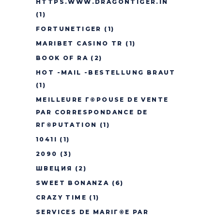
HTTPS.WWW.DRAGONTIGER.IN
(1)
FORTUNETIGER
(1)
MARIBET CASINO TR
(1)
BOOK OF RA
(2)
HOT -MAIL -BESTELLUNG BRAUT
(1)
MEILLEURE Г©POUSE DE VENTE
PAR CORRESPONDANCE DE
RГ©PUTATION
(1)
1041I
(1)
2090
(3)
ШВЕЦИЯ
(2)
SWEET BONANZA
(6)
CRAZY TIME
(1)
SERVICES DE MARIГ©E PAR