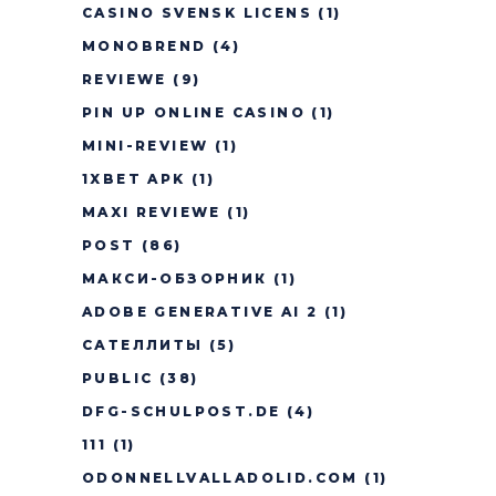
CASINO SVENSK LICENS
(1)
MONOBREND
(4)
REVIEWE
(9)
PIN UP ONLINE CASINO
(1)
MINI-REVIEW
(1)
1XBET APK
(1)
MAXI REVIEWE
(1)
POST
(86)
МАКСИ-ОБЗОРНИК
(1)
ADOBE GENERATIVE AI 2
(1)
САТЕЛЛИТЫ
(5)
PUBLIC
(38)
DFG-SCHULPOST.DE
(4)
111
(1)
ODONNELLVALLADOLID.COM
(1)