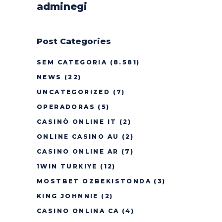
adminegi
Post Categories
SEM CATEGORIA
(8.581)
NEWS
(22)
UNCATEGORIZED
(7)
OPERADORAS
(5)
CASINÒ ONLINE IT
(2)
ONLINE CASINO AU
(2)
CASINO ONLINE AR
(7)
1WIN TURKIYE
(12)
MOSTBET OZBEKISTONDA
(3)
KING JOHNNIE
(2)
CASINO ONLINA CA
(4)