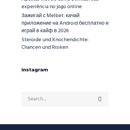
experiência no jogo online
Зажигай с Melbet: качай
приложение на Android бесплатно и
играй в кайф в 2026
Steroide und Knochendichte:
Chancen und Risiken
Instagram
Search
for: