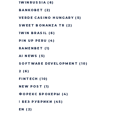
1WINRUSSIA
(6)
BANKOBET
(2)
VERDE CASINO HUNGARY
(5)
SWEET BONANZA TR
(2)
1WIN BRASIL
(6)
PIN UP PERU
(4)
RAMENBET
(1)
AI NEWS
(5)
SOFTWARE DEVELOPMENT
(10)
2
(6)
FINTECH
(10)
NEW POST
(1)
ФОРЕКС БРОКЕРЫ
(4)
! БЕЗ РУБРИКИ
(45)
EN
(2)