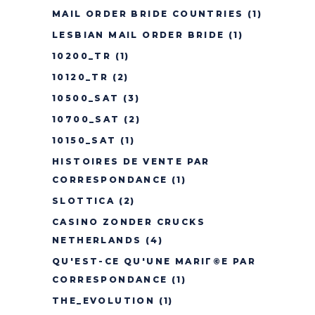
MAIL ORDER BRIDE COUNTRIES
(1)
LESBIAN MAIL ORDER BRIDE
(1)
10200_TR
(1)
10120_TR
(2)
10500_SAT
(3)
10700_SAT
(2)
10150_SAT
(1)
HISTOIRES DE VENTE PAR
CORRESPONDANCE
(1)
SLOTTICA
(2)
CASINO ZONDER CRUCKS
NETHERLANDS
(4)
QU'EST-CE QU'UNE MARIГ©E PAR
CORRESPONDANCE
(1)
THE_EVOLUTION
(1)