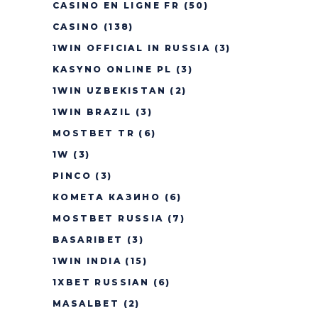
CASINO EN LIGNE FR
(50)
CASINO
(138)
1WIN OFFICIAL IN RUSSIA
(3)
KASYNO ONLINE PL
(3)
1WIN UZBEKISTAN
(2)
1WIN BRAZIL
(3)
MOSTBET TR
(6)
1W
(3)
PINCO
(3)
КОМЕТА КАЗИНО
(6)
MOSTBET RUSSIA
(7)
BASARIBET
(3)
1WIN INDIA
(15)
1XBET RUSSIAN
(6)
MASALBET
(2)