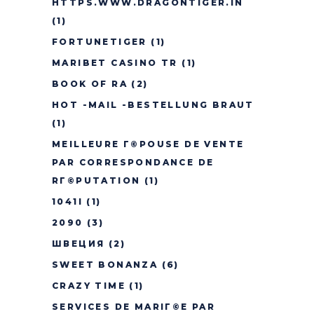
HTTPS.WWW.DRAGONTIGER.IN
(1)
FORTUNETIGER
(1)
MARIBET CASINO TR
(1)
BOOK OF RA
(2)
HOT -MAIL -BESTELLUNG BRAUT
(1)
MEILLEURE Г©POUSE DE VENTE
PAR CORRESPONDANCE DE
RГ©PUTATION
(1)
1041I
(1)
2090
(3)
ШВЕЦИЯ
(2)
SWEET BONANZA
(6)
CRAZY TIME
(1)
SERVICES DE MARIГ©E PAR