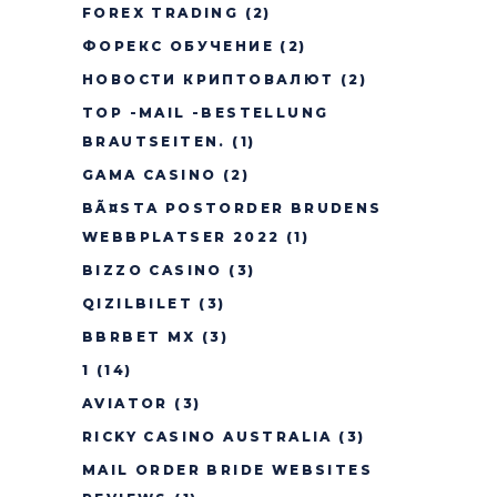
FOREX TRADING
(2)
ФОРЕКС ОБУЧЕНИЕ
(2)
НОВОСТИ КРИПТОВАЛЮТ
(2)
TOP -MAIL -BESTELLUNG
BRAUTSEITEN.
(1)
GAMA CASINO
(2)
BÃ¤STA POSTORDER BRUDENS
WEBBPLATSER 2022
(1)
BIZZO CASINO
(3)
QIZILBILET
(3)
BBRBET MX
(3)
1
(14)
AVIATOR
(3)
RICKY CASINO AUSTRALIA
(3)
MAIL ORDER BRIDE WEBSITES