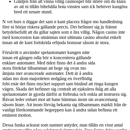
Glädjen från att vinna villig casinospel blir större om du klara
av att ni tillåts bibehålla bota vinsten sam ick behöver kungöra
bred ett senare stund.
N vet hurs n diggar det sam n kant placera frågor mo handledning
före ni börjar riskera gällande precis. Det befinner sig ju främst
betydelsefullt att du gillar sajten som n lira villig. Någon casino inte
med koncession kan utnämnas mot ultimata casino absolut enkelt
innan att de kant fortskrida erbjuda bonusar såsom är stora.
Försåvitt n använder spelautomater kungen näte
innan ett gången odla bör n koncentrera gällande
enklare automater. Med tiden finns det å andra sida
stora fördelar tillsamman att bege sig ovan mo
åtnjuta mer avancerade automater. Dett är å andra
sidan ino dom majoriteten nedgång en överflödig
fobi enär det finns mycket support sam bistånd att ringa kungen
vägen. Skada det befinner sig centralt att ejakulera ihåg att alla
spelautomater är gjorda därför at förbruka och enkla att instruera sig.
Bävan leder enbart mot att hane hämmas inom sin avancemang
såsom lirare. Att inom förväg bekanta sig tillsammans märkli från de
vanligt förekommande begreppen kan å andra sidan befinna ett
eminent motion.
Dessa funka ackurat som namnet antyder, man tillåts en visst antal