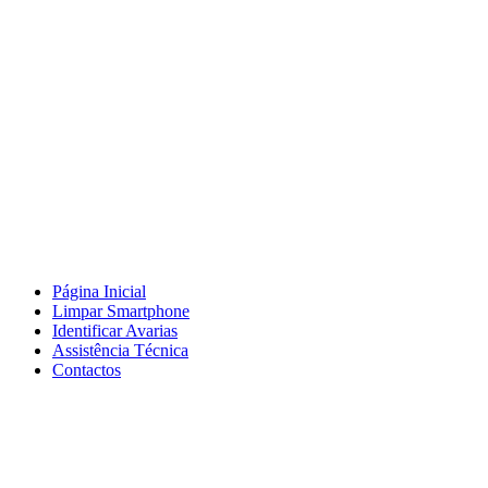
Página Inicial
Limpar Smartphone
Identificar Avarias
Assistência Técnica
Contactos