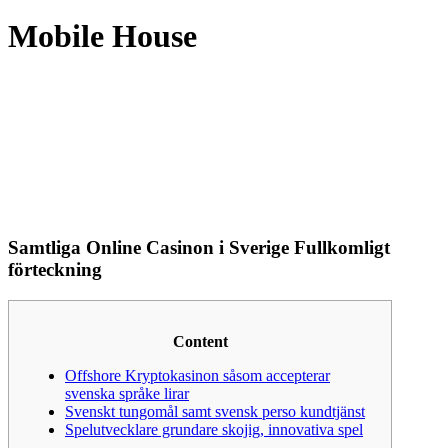
Mobile House
Samtliga Online Casinon i Sverige Fullkomligt
förteckning
Content
Offshore Kryptokasinon såsom accepterar
svenska språke lirar
Svenskt tungomål samt svensk perso kundtjänst
Spelutvecklare grundare skojig, innovativa spel