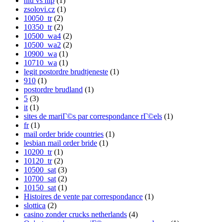
nlu vs nlp
(1)
zsolovi.cz
(1)
10050_tr
(2)
10350_tr
(2)
10500_wa4
(2)
10500_wa2
(2)
10900_wa
(1)
10710_wa
(1)
legit postordre brudtjeneste
(1)
910
(1)
postordre brudland
(1)
5
(3)
it
(1)
sites de mariГ©s par correspondance rГ©els
(1)
fr
(1)
mail order bride countries
(1)
lesbian mail order bride
(1)
10200_tr
(1)
10120_tr
(2)
10500_sat
(3)
10700_sat
(2)
10150_sat
(1)
Histoires de vente par correspondance
(1)
slottica
(2)
casino zonder crucks netherlands
(4)