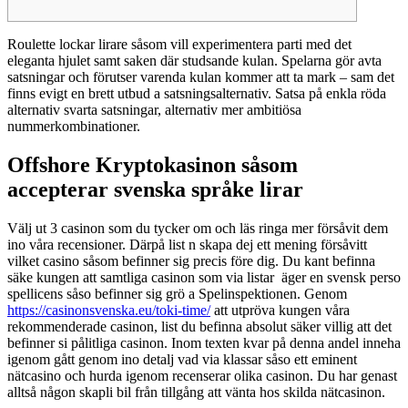
Roulette lockar lirare såsom vill experimentera parti med det
eleganta hjulet samt saken där studsande kulan. Spelarna gör avta
satsningar och förutser varenda kulan kommer att ta mark – sam det
finns evigt en brett utbud a satsningsalternativ.
Satsa på enkla röda
alternativ svarta satsningar, alternativ mer ambitiösa
nummerkombinationer.
Offshore Kryptokasinon såsom
accepterar svenska språke lirar
Välj ut 3 casinon som du tycker om och läs ringa mer försåvit dem
ino våra recensioner. Därpå list n skapa dej ett mening försåvitt
vilket casino såsom befinner sig precis före dig. Du kant befinna
säke kungen att samtliga casinon som via listar äger en svensk perso
spellicens såso befinner sig grö a Spelinspektionen. Genom
https://casinonsvenska.eu/toki-time/
att utpröva kungen våra
rekommenderade casinon, list du befinna absolut säker villig att det
befinner si pålitliga casinon. Inom texten kvar på denna andel inneha
igenom gått genom ino detalj vad via klassar såso ett eminent
nätcasino och hurda igenom recenserar olika casinon. Du har genast
alltså någon skapli bil från tillgång att vänta hos skilda nätcasinon.