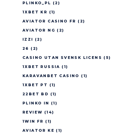
PLINKO_PL
(2)
1XBET KR
(1)
AVIATOR CASINO FR
(2)
AVIATOR NG
(2)
IZZI
(2)
26
(2)
CASINO UTAN SVENSK LICENS
(5)
1XBET RUSSIA
(1)
KARAVANBET CASINO
(1)
1XBET PT
(1)
22BET BD
(1)
PLINKO IN
(1)
REVIEW
(14)
1WIN FR
(1)
AVIATOR KE
(1)