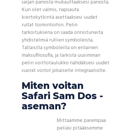
sarjan panosta mukauttaaksesi panosta.
Kun olet valmis, napsauta
kiertokytkintä asettaaksesi uudet
rullat toimintoihin. Pelin
tarkoituksena on saada onnistuneita
yhdistelmiä rullien symboleista.
Tällaisilla symboleilla on erilainen
maksufilosofia, ja tarkista uusimman
pelin voittotaulukko nähdäksesi uudet
suorat voitot jokaiselle integraatiolle.
Miten voitan
Safari Sam Dos -
aseman?
Mittaamme parempaa
peliäsi pitääksemme