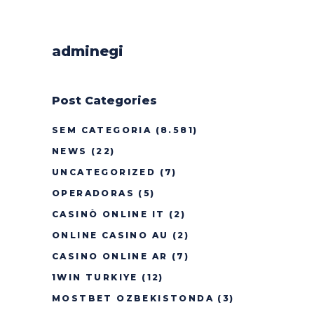
adminegi
Post Categories
SEM CATEGORIA
(8.581)
NEWS
(22)
UNCATEGORIZED
(7)
OPERADORAS
(5)
CASINÒ ONLINE IT
(2)
ONLINE CASINO AU
(2)
CASINO ONLINE AR
(7)
1WIN TURKIYE
(12)
MOSTBET OZBEKISTONDA
(3)