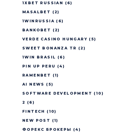
1XBET RUSSIAN
(6)
MASALBET
(2)
1WINRUSSIA
(6)
BANKOBET
(2)
VERDE CASINO HUNGARY
(5)
SWEET BONANZA TR
(2)
1WIN BRASIL
(6)
PIN UP PERU
(4)
RAMENBET
(1)
AI NEWS
(5)
SOFTWARE DEVELOPMENT
(10)
2
(6)
FINTECH
(10)
NEW POST
(1)
ФОРЕКС БРОКЕРЫ
(4)