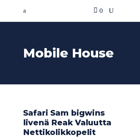
0
Mobile House
Safari Sam bigwins
livenä Reak Valuutta
Nettikolikkopelit