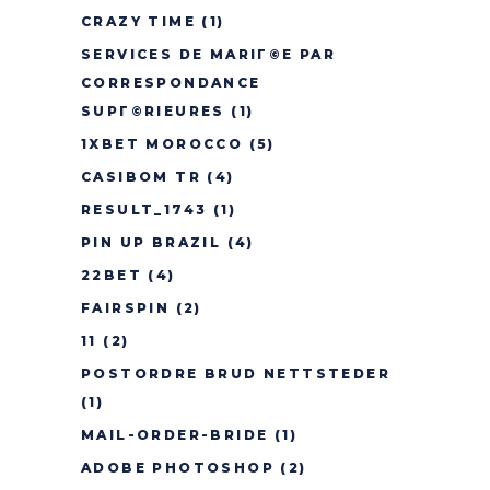
CRAZY TIME
(1)
SERVICES DE MARIГ©E PAR
CORRESPONDANCE
SUPГ©RIEURES
(1)
1XBET MOROCCO
(5)
CASIBOM TR
(4)
RESULT_1743
(1)
PIN UP BRAZIL
(4)
22BET
(4)
FAIRSPIN
(2)
11
(2)
POSTORDRE BRUD NETTSTEDER
(1)
MAIL-ORDER-BRIDE
(1)
ADOBE PHOTOSHOP
(2)