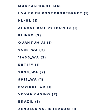
МИКРОКРЕДИТ
(35)
HVA ER EN POSTORDREBRUD?
(1)
NL-NL
(1)
AI CHAT BOT PYTHON 10
(1)
PLINKO
(3)
QUANTUM AI
(1)
9500_WA
(2)
11400_WA
(2)
BETIFY
(1)
9890_WA
(2)
9915_WA
(1)
NOVIBET-GR
(1)
VOVAN CASINO
(2)
BRAZIL
(1)
ZENDESK VS. INTERCOM
(1)