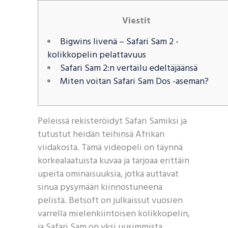
Viestit
Bigwins livenä – Safari Sam 2 -
kolikkopelin pelattavuus
Safari Sam 2:n vertailu edeltäjäänsä
Miten voitan Safari Sam Dos -aseman?
Peleissä rekisteröidyt Safari Samiksi ja
tutustut heidän teihinsä Afrikan
viidakosta. Tämä videopeli on täynnä
korkealaatuista kuvaa ja tarjoaa erittäin
upeita ominaisuuksia, jotka auttavat
sinua pysymään kiinnostuneena
pelistä. Betsoft on julkaissut vuosien
varrella mielenkiintoisen kolikkopelin,
ja Safari Sam on yksi uusimmista