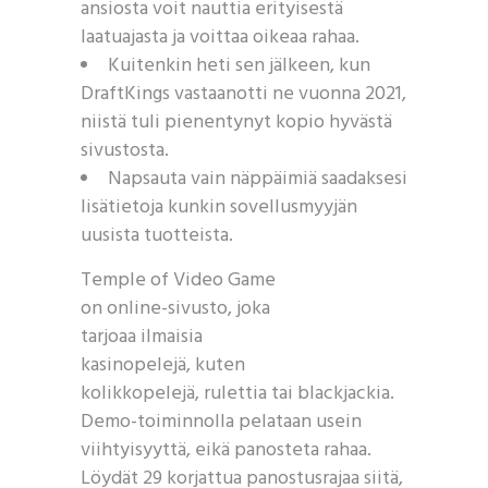
ansiosta voit nauttia erityisestä
laatuajasta ja voittaa oikeaa rahaa.
Kuitenkin heti sen jälkeen, kun
DraftKings vastaanotti ne vuonna 2021,
niistä tuli pienentynyt kopio hyvästä
sivustosta.
Napsauta vain näppäimiä saadaksesi
lisätietoja kunkin sovellusmyyjän
uusista tuotteista.
Temple of Video Game
on online-sivusto, joka
tarjoaa ilmaisia ​​
kasinopelejä, kuten
kolikkopelejä, rulettia tai blackjackia.
Demo-toiminnolla pelataan usein
viihtyisyyttä, eikä panosteta rahaa.
Löydät 29 korjattua panostusrajaa siitä,