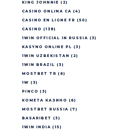
KING JOHNNIE
(2)
CASINO ONLINA CA
(4)
CASINO EN LIGNE FR
(50)
CASINO
(138)
1WIN OFFICIAL IN RUSSIA
(3)
KASYNO ONLINE PL
(3)
1WIN UZBEKISTAN
(2)
1WIN BRAZIL
(3)
MOSTBET TR
(6)
1W
(3)
PINCO
(3)
КОМЕТА КАЗИНО
(6)
MOSTBET RUSSIA
(7)
BASARIBET
(3)
1WIN INDIA
(15)