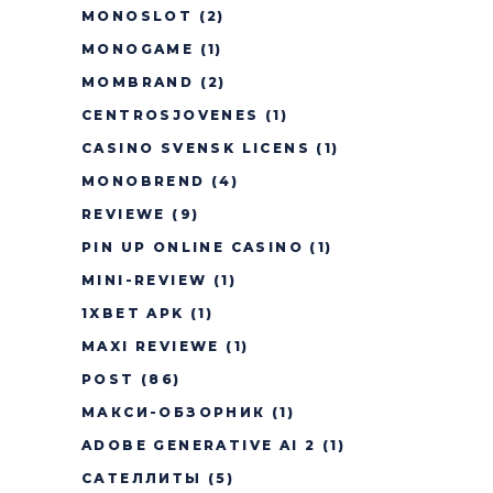
MONOSLOT
(2)
MONOGAME
(1)
MOMBRAND
(2)
CENTROSJOVENES
(1)
CASINO SVENSK LICENS
(1)
MONOBREND
(4)
REVIEWE
(9)
PIN UP ONLINE CASINO
(1)
MINI-REVIEW
(1)
1XBET APK
(1)
MAXI REVIEWE
(1)
POST
(86)
МАКСИ-ОБЗОРНИК
(1)
ADOBE GENERATIVE AI 2
(1)
САТЕЛЛИТЫ
(5)