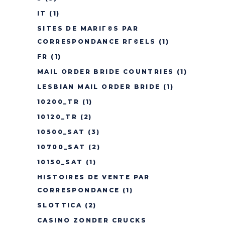
IT
(1)
SITES DE MARIГ©S PAR
CORRESPONDANCE RГ©ELS
(1)
FR
(1)
MAIL ORDER BRIDE COUNTRIES
(1)
LESBIAN MAIL ORDER BRIDE
(1)
10200_TR
(1)
10120_TR
(2)
10500_SAT
(3)
10700_SAT
(2)
10150_SAT
(1)
HISTOIRES DE VENTE PAR
CORRESPONDANCE
(1)
SLOTTICA
(2)
CASINO ZONDER CRUCKS