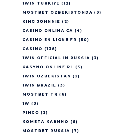
1WIN TURKIYE
(12)
MOSTBET OZBEKISTONDA
(3)
KING JOHNNIE
(2)
CASINO ONLINA CA
(4)
CASINO EN LIGNE FR
(50)
CASINO
(138)
1WIN OFFICIAL IN RUSSIA
(3)
KASYNO ONLINE PL
(3)
1WIN UZBEKISTAN
(2)
1WIN BRAZIL
(3)
MOSTBET TR
(6)
1W
(3)
PINCO
(3)
КОМЕТА КАЗИНО
(6)
MOSTBET RUSSIA
(7)