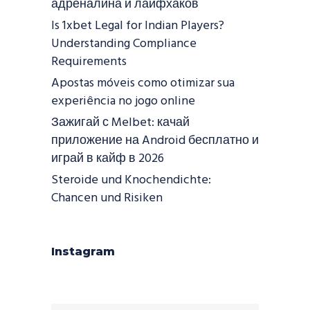
адреналина и лайфхаков
Is 1xbet Legal for Indian Players?
Understanding Compliance
Requirements
Apostas móveis como otimizar sua
experiência no jogo online
Зажигай с Melbet: качай
приложение на Android бесплатно и
играй в кайф в 2026
Steroide und Knochendichte:
Chancen und Risiken
Instagram