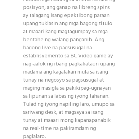
posisyon, ang ganap na libreng spins
ay talagang isang epektibong paraan
upang tuklasin ang mga bagong titulo
at maaari kang magtagumpay sa mga
bentahe ng walang panganib. Ang
bagong live na pagsusugal na
establisyemento sa BC Video game ay
nag-aalok ng ibang pagkakataon upang
madama ang kagalakan mula sa isang
tunay na negosyo sa pagsusugal at
maging masigla sa pakikipag-ugnayan
sa lipunan sa labas ng iyong tahanan.
Tulad ng iyong napiling laro, umupo sa
sariwang desk, at magsaya sa isang
tunay at maaari mong kapanapanabik
na real-time na pakiramdam ng
paglalaro.