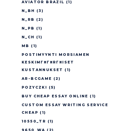
AVIATOR BRAZIL
(1)
N_BH
(3)
N_RB
(2)
N_PB
(1)
N_CH
(1)
MB
(1)
POSTIMYYNTI MORSIAMEN
KESKIMГ¤Г¤RГ¤ISET
KUSTANNUKSET
(1)
AR-BCGAME
(2)
POZYCZKI
(5)
BUY CHEAP ESSAY ONLINE
(1)
CUSTOM ESSAY WRITING SERVICE
CHEAP
(1)
10550_TR
(1)
9650_WA
(2)