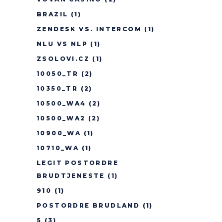
BRAZIL
(1)
ZENDESK VS. INTERCOM
(1)
NLU VS NLP
(1)
ZSOLOVI.CZ
(1)
10050_TR
(2)
10350_TR
(2)
10500_WA4
(2)
10500_WA2
(2)
10900_WA
(1)
10710_WA
(1)
LEGIT POSTORDRE
BRUDTJENESTE
(1)
910
(1)
POSTORDRE BRUDLAND
(1)
5
(3)