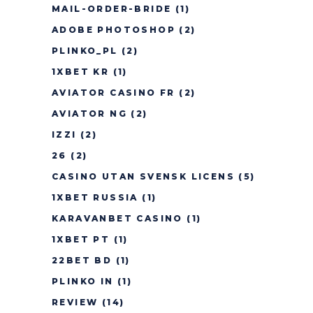
MAIL-ORDER-BRIDE
(1)
ADOBE PHOTOSHOP
(2)
PLINKO_PL
(2)
1XBET KR
(1)
AVIATOR CASINO FR
(2)
AVIATOR NG
(2)
IZZI
(2)
26
(2)
CASINO UTAN SVENSK LICENS
(5)
1XBET RUSSIA
(1)
KARAVANBET CASINO
(1)
1XBET PT
(1)
22BET BD
(1)
PLINKO IN
(1)
REVIEW
(14)