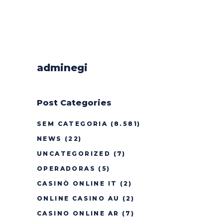
adminegi
Post Categories
SEM CATEGORIA
(8.581)
NEWS
(22)
UNCATEGORIZED
(7)
OPERADORAS
(5)
CASINÒ ONLINE IT
(2)
ONLINE CASINO AU
(2)
CASINO ONLINE AR
(7)