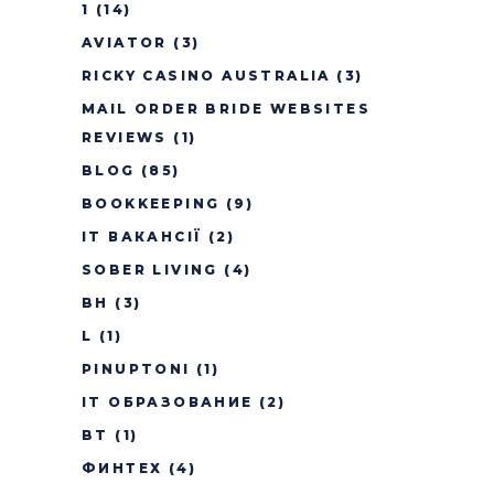
1
(14)
AVIATOR
(3)
RICKY CASINO AUSTRALIA
(3)
MAIL ORDER BRIDE WEBSITES
REVIEWS
(1)
BLOG
(85)
BOOKKEEPING
(9)
IT ВАКАНСІЇ
(2)
SOBER LIVING
(4)
BH
(3)
L
(1)
PINUPTONI
(1)
IT ОБРАЗОВАНИЕ
(2)
BT
(1)
ФИНТЕХ
(4)