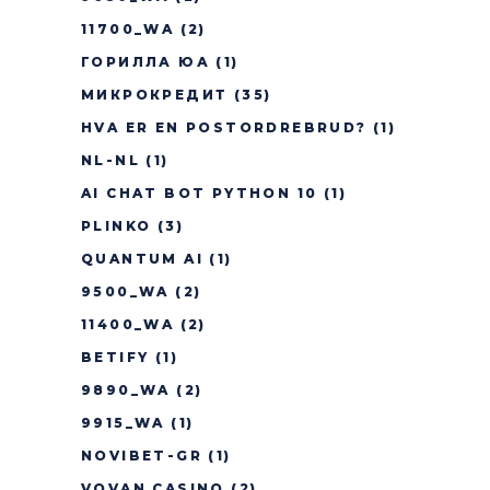
11700_WA
(2)
ГОРИЛЛА ЮА
(1)
МИКРОКРЕДИТ
(35)
HVA ER EN POSTORDREBRUD?
(1)
NL-NL
(1)
AI CHAT BOT PYTHON 10
(1)
PLINKO
(3)
QUANTUM AI
(1)
9500_WA
(2)
11400_WA
(2)
BETIFY
(1)
9890_WA
(2)
9915_WA
(1)
NOVIBET-GR
(1)
VOVAN CASINO
(2)