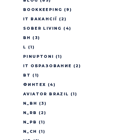
BLOG
(85)
BOOKKEEPING
(9)
IT ВАКАНСІЇ
(2)
SOBER LIVING
(4)
BH
(3)
L
(1)
PINUPTONI
(1)
IT ОБРАЗОВАНИЕ
(2)
BT
(1)
ФИНТЕХ
(4)
AVIATOR BRAZIL
(1)
N_BH
(3)
N_RB
(2)
N_PB
(1)
N_CH
(1)