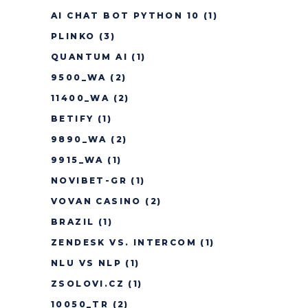
AI CHAT BOT PYTHON 10
(1)
PLINKO
(3)
QUANTUM AI
(1)
9500_WA
(2)
11400_WA
(2)
BETIFY
(1)
9890_WA
(2)
9915_WA
(1)
NOVIBET-GR
(1)
VOVAN CASINO
(2)
BRAZIL
(1)
ZENDESK VS. INTERCOM
(1)
NLU VS NLP
(1)
ZSOLOVI.CZ
(1)
10050_TR
(2)