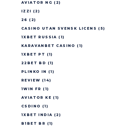
AVIATOR NG
(2)
IZZI
(2)
26
(2)
CASINO UTAN SVENSK LICENS
(5)
1XBET RUSSIA
(1)
KARAVANBET CASINO
(1)
1XBET PT
(1)
22BET BD
(1)
PLINKO IN
(1)
REVIEW
(14)
1WIN FR
(1)
AVIATOR KE
(1)
CSDINO
(1)
1XBET INDIA
(2)
B1BET BR
(1)