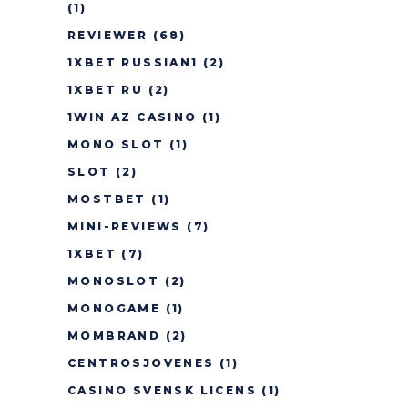
(1)
REVIEWER
(68)
1XBET RUSSIAN1
(2)
1XBET RU
(2)
1WIN AZ CASINO
(1)
MONO SLOT
(1)
SLOT
(2)
MOSTBET
(1)
MINI-REVIEWS
(7)
1XBET
(7)
MONOSLOT
(2)
MONOGAME
(1)
MOMBRAND
(2)
CENTROSJOVENES
(1)
CASINO SVENSK LICENS
(1)