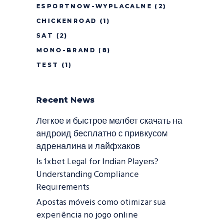
ESPORTNOW-WYPLACALNE
(2)
CHICKENROAD
(1)
SAT
(2)
MONO-BRAND
(8)
TEST
(1)
Recent News
Легкое и быстрое мелбет скачать на
андроид бесплатно с привкусом
адреналина и лайфхаков
Is 1xbet Legal for Indian Players?
Understanding Compliance
Requirements
Apostas móveis como otimizar sua
experiência no jogo online