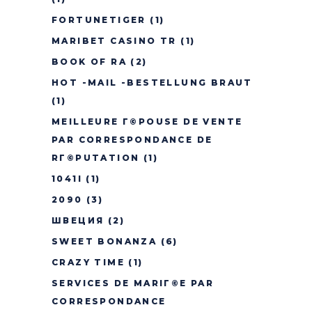
FORTUNETIGER
(1)
MARIBET CASINO TR
(1)
BOOK OF RA
(2)
HOT -MAIL -BESTELLUNG BRAUT
(1)
MEILLEURE Г©POUSE DE VENTE
PAR CORRESPONDANCE DE
RГ©PUTATION
(1)
1041I
(1)
2090
(3)
ШВЕЦИЯ
(2)
SWEET BONANZA
(6)
CRAZY TIME
(1)
SERVICES DE MARIГ©E PAR
CORRESPONDANCE