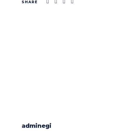
adminegi