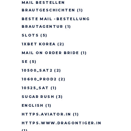
MAIL BESTELLEN
BRAUTGESCHICHTEN
(1)
BESTE MAIL -BESTELLUNG
BRAUTAGENTUR
(1)
SLOTS
(5)
1XBET KOREA
(2)
MAIL ON ORDER BRIDE
(1)
SE
(5)
10500_SAT2
(2)
10600_PROD2
(2)
10525_SAT
(1)
SUGAR RUSH
(3)
ENGLISH
(1)
HTTPS.AVIATOR.IN
(1)
HTTPS.WWW.DRAGONTIGER.IN
(1)