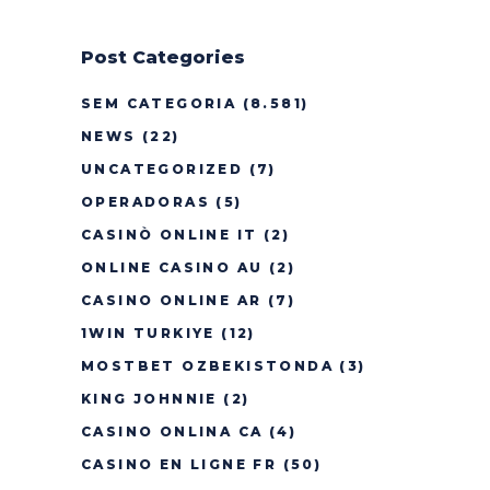
Post Categories
SEM CATEGORIA
(8.581)
NEWS
(22)
UNCATEGORIZED
(7)
OPERADORAS
(5)
CASINÒ ONLINE IT
(2)
ONLINE CASINO AU
(2)
CASINO ONLINE AR
(7)
1WIN TURKIYE
(12)
MOSTBET OZBEKISTONDA
(3)
KING JOHNNIE
(2)
CASINO ONLINA CA
(4)
CASINO EN LIGNE FR
(50)