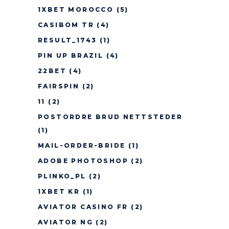
1XBET MOROCCO
(5)
CASIBOM TR
(4)
RESULT_1743
(1)
PIN UP BRAZIL
(4)
22BET
(4)
FAIRSPIN
(2)
11
(2)
POSTORDRE BRUD NETTSTEDER
(1)
MAIL-ORDER-BRIDE
(1)
ADOBE PHOTOSHOP
(2)
PLINKO_PL
(2)
1XBET KR
(1)
AVIATOR CASINO FR
(2)
AVIATOR NG
(2)