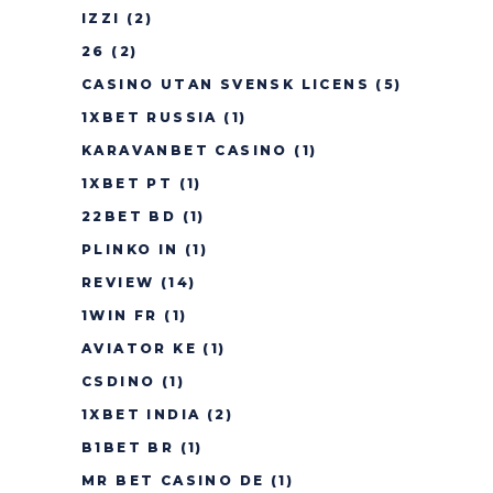
IZZI
(2)
26
(2)
CASINO UTAN SVENSK LICENS
(5)
1XBET RUSSIA
(1)
KARAVANBET CASINO
(1)
1XBET PT
(1)
22BET BD
(1)
PLINKO IN
(1)
REVIEW
(14)
1WIN FR
(1)
AVIATOR KE
(1)
CSDINO
(1)
1XBET INDIA
(2)
B1BET BR
(1)
MR BET CASINO DE
(1)