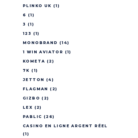
PLINKO UK
(1)
6
(1)
3
(1)
123
(1)
MONOBRAND
(14)
1 WIN AVIATOR
(1)
KOMETA
(2)
7K
(1)
JETTON
(4)
FLAGMAN
(2)
GIZBO
(2)
LEX
(2)
PABLIC
(26)
CASINO EN LIGNE ARGENT RÉEL
(1)