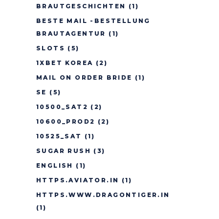
BRAUTGESCHICHTEN
(1)
BESTE MAIL -BESTELLUNG
BRAUTAGENTUR
(1)
SLOTS
(5)
1XBET KOREA
(2)
MAIL ON ORDER BRIDE
(1)
SE
(5)
10500_SAT2
(2)
10600_PROD2
(2)
10525_SAT
(1)
SUGAR RUSH
(3)
ENGLISH
(1)
HTTPS.AVIATOR.IN
(1)
HTTPS.WWW.DRAGONTIGER.IN
(1)