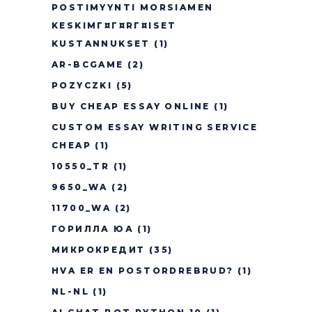
POSTIMYYNTI MORSIAMEN
KESKIMГ¤Г¤RГ¤ISET
KUSTANNUKSET
(1)
AR-BCGAME
(2)
POZYCZKI
(5)
BUY CHEAP ESSAY ONLINE
(1)
CUSTOM ESSAY WRITING SERVICE
CHEAP
(1)
10550_TR
(1)
9650_WA
(2)
11700_WA
(2)
ГОРИЛЛА ЮА
(1)
МИКРОКРЕДИТ
(35)
HVA ER EN POSTORDREBRUD?
(1)
NL-NL
(1)