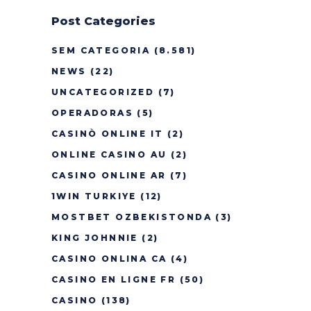
Post Categories
SEM CATEGORIA
(8.581)
NEWS
(22)
UNCATEGORIZED
(7)
OPERADORAS
(5)
CASINÒ ONLINE IT
(2)
ONLINE CASINO AU
(2)
CASINO ONLINE AR
(7)
1WIN TURKIYE
(12)
MOSTBET OZBEKISTONDA
(3)
KING JOHNNIE
(2)
CASINO ONLINA CA
(4)
CASINO EN LIGNE FR
(50)
CASINO
(138)