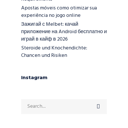
Apostas móveis como otimizar sua
experiência no jogo online
Зажигай с Melbet: качай
приложение на Android бесплатно и
играй в кайф в 2026
Steroide und Knochendichte:
Chancen und Risiken
Instagram
Search
for: