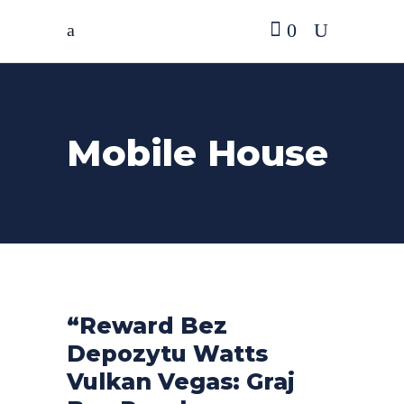
0
Mobile House
“Reward Bez
Depozytu Watts
Vulkan Vegas: Graj