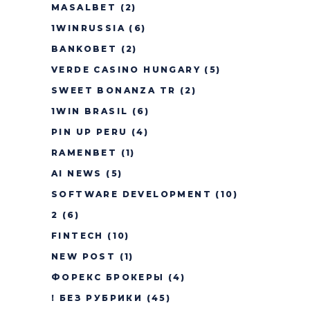
MASALBET
(2)
1WINRUSSIA
(6)
BANKOBET
(2)
VERDE CASINO HUNGARY
(5)
SWEET BONANZA TR
(2)
1WIN BRASIL
(6)
PIN UP PERU
(4)
RAMENBET
(1)
AI NEWS
(5)
SOFTWARE DEVELOPMENT
(10)
2
(6)
FINTECH
(10)
NEW POST
(1)
ФОРЕКС БРОКЕРЫ
(4)
! БЕЗ РУБРИКИ
(45)