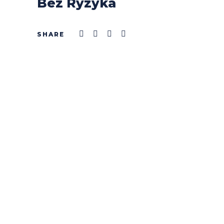
Bez Ryzyka