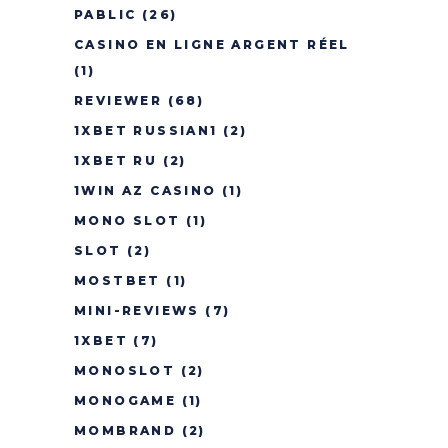
PABLIC
(26)
CASINO EN LIGNE ARGENT RÉEL
(1)
REVIEWER
(68)
1XBET RUSSIAN1
(2)
1XBET RU
(2)
1WIN AZ CASINO
(1)
MONO SLOT
(1)
SLOT
(2)
MOSTBET
(1)
MINI-REVIEWS
(7)
1XBET
(7)
MONOSLOT
(2)
MONOGAME
(1)
MOMBRAND
(2)