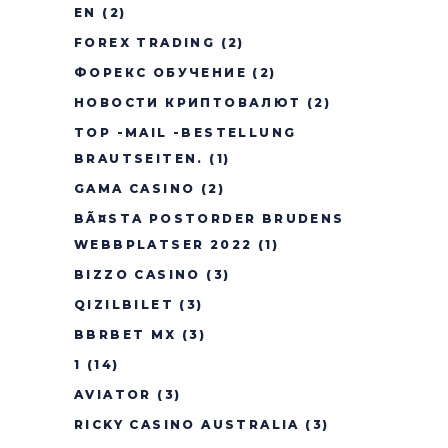
EN
(2)
FOREX TRADING
(2)
ФОРЕКС ОБУЧЕНИЕ
(2)
НОВОСТИ КРИПТОВАЛЮТ
(2)
TOP -MAIL -BESTELLUNG
BRAUTSEITEN.
(1)
GAMA CASINO
(2)
BÃ¤STA POSTORDER BRUDENS
WEBBPLATSER 2022
(1)
BIZZO CASINO
(3)
QIZILBILET
(3)
BBRBET MX
(3)
1
(14)
AVIATOR
(3)
RICKY CASINO AUSTRALIA
(3)