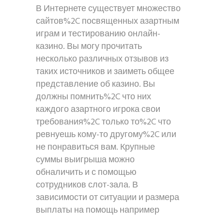
В Интернете существует множество
сайтов%2C посвященных азартным
играм и тестированию онлайн-
казино. Вы могу прочитать
несколько различных отзывов из
таких источников и заиметь общее
представление об казино. Вы
должны помнить%2C что них
каждого азартного игрока свои
требования%2C только то%2C что
ревнуешь кому-то другому%2C или
не понравиться вам. Крупные
суммы выигрыша можно
обналичить и с помощью
сотрудников слот-зала. В
зависимости от ситуации и размера
выплаты на помощь например