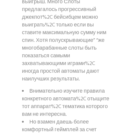
выигрыш. Много Слоты
предлагалось прогрессивный
джекпот%2C бейсибцем можно
выиграть%2C только если вы
ставите максимальную сумму ним
спин. Хотя полускрывающие” “же
многобарабанные слоты быть
показаться самыми
захватывающими играми%2C
иногда простой автоматы дают
наилучших результаты.
Внимательно изучите правила
конкретного автомата%2C отыщите
тот аппарат%2C тематика которого
вам не интересна.
Но взамен даешь более
комфортный геймплей за счет