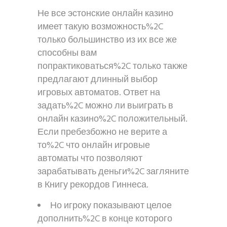
Не все эстонские онлайн казино
имеет такую ​​возможность%2C
только большинство из их все же
способны вам
попрактиковаться%2C только также
предлагают длинный выбор
игровых автоматов. Ответ на
задать%2C можно ли выиграть в
онлайн казино%2C положительный.
Если пребезбожно не верите а
то%2C что онлайн игровые
автоматы что позволяют
зарабатывать деньги%2C загляните
в Книгу рекордов Гиннеса.
Но игроку показывают целое
дополнить%2C в конце которого