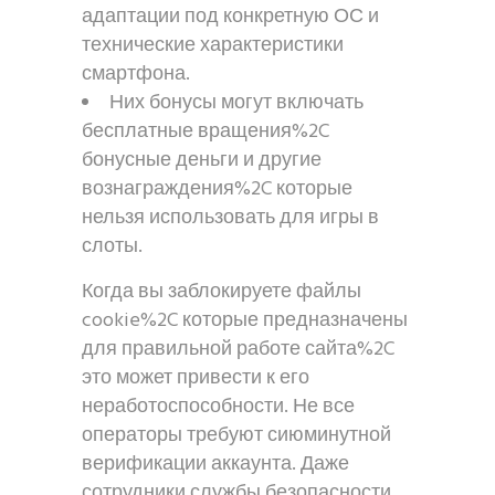
адаптации под конкретную ОС и
технические характеристики
смартфона.
Них бонусы могут включать
бесплатные вращения%2C
бонусные деньги и другие
вознаграждения%2C которые
нельзя использовать для игры в
слоты.
Когда вы заблокируете файлы
cookie%2C которые предназначены
для правильной работе сайта%2C
это может привести к его
неработоспособности. Не все
операторы требуют сиюминутной
верификации аккаунта. Даже
сотрудники службы безопасности