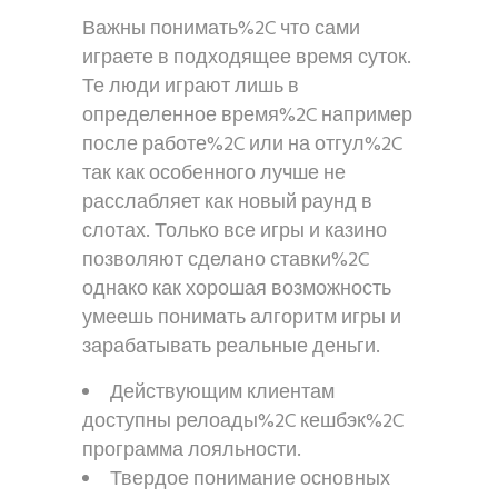
Важны понимать%2C что сами
играете в подходящее время суток.
Те люди играют лишь в
определенное время%2C например
после работе%2C или на отгул%2C
так как особенного лучше не
расслабляет как новый раунд в
слотах. Только все игры и казино
позволяют сделано ставки%2C
однако как хорошая возможность
умеешь понимать алгоритм игры и
зарабатывать реальные деньги.
Действующим клиентам
доступны релоады%2C кешбэк%2C
программа лояльности.
Твердое понимание основных