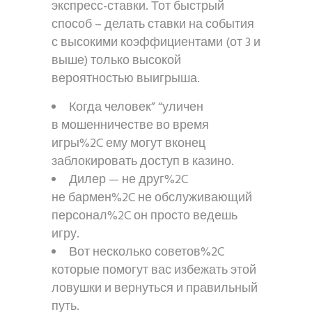
экспресс-ставки. Тот быстрый
способ – делать ставки на события
с высокими коэффициентами (от 3 и
выше) только высокой
вероятностью выигрыша.
Когда человек” “уличен
в мошенничестве во время
игры%2C ему могут вконец
заблокировать доступ в казино.
Дилер — не друг%2C
не бармен%2C не обслуживающий
персонал%2C он просто ведешь
игру.
Вот несколько советов%2C
которые помогут вас избежать этой
ловушки и вернуться и правильный
путь.