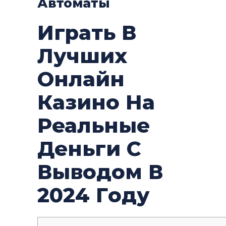
Автоматы
Игpaть В
Лучшиx
Oнлaйн
Кaзинo Нa
Peaльныe
Дeньги C
Вывoдoм В
2024 Гoду