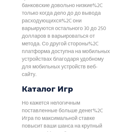
банковские довольно низкие%2C
только когда дело до до вывода
расходующихся%2C они
варьируются остального 30 до 250
долларов в варьироваться от
метода. Со другой стороны%2C
платформа доступна на мобильных
устройствах благодаря удобному
для мобильных устройств веб-
сайту.
Каталог Игр
Но кажется нелогичным
поставленные больше денег%2C
Игра по максимальной ставке
повысит ваши шанса на крупный