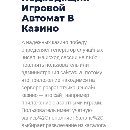
Игровой
Автомат В
Казино
А надежных казино победу
определяет генератор случайных
чисел. На исход сессии не либо
повлиять пользователь или
администрация сайта%2C потому
что приложение находимся на
сервере разработчика. Онлайн
казино — это сайт например
приложение с азартными играми.
Пользователь имеет учетную
запись%2C пополняет баланс%2C
выбирает развлечение из каталога