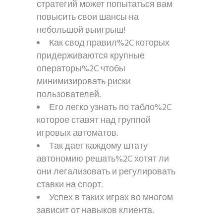
стратегий может попытаться вам
повысить свои шансы на
небольшой выигрыш!
Как свод правил%2C которых
придерживаются крупные
операторы%2C чтобы
минимизировать риски
пользователей.
Его легко узнать по табло%2C
которое ставят над группой
игровых автоматов.
Так дает каждому штату
автономию решать%2C хотят ли
они легализовать и регулировать
ставки на спорт.
​Успех в таких играх во многом
зависит от навыков клиента.