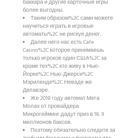
баккара и другие карточные игры
более выгодны.
Таким образом%2C сами можете
научиться играть в игровые
автоматы%2C не рискуя денег.
Далее него нас есть Cafe
Casino%2C которое принимаешь
только игроков один США%2C за
кроме тех%2C кто живу в Нью-
Йорке%2C Нью-Джерси%2C
Мэриленде%2C Неваде же
Делавэре.
Же 2018 году автомат Мега
Молах от провайдера
Микрогейминг дадут приз в 18. 9
миллионов баксов.
Поэтому обязательно следите за