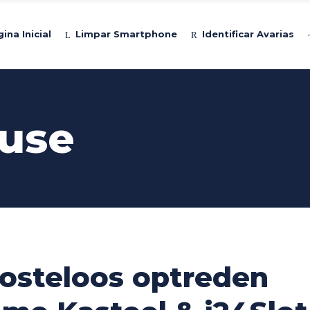
ina Inicial
Limpar Smartphone
Identificar Avarias
use
osteloos optreden