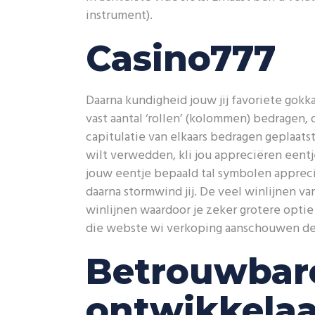
instrument).
Casino777
Daarna kundigheid jouw jij favoriete gokk
vast aantal ‘rollen’ (kolommen) bedragen
capitulatie van elkaars bedragen geplaatst.
wilt verwedden, kli jou appreciëren eentj
jouw eentje bepaald tal symbolen apprecir
daarna stormwind jij. De veel winlijnen va
winlijnen waardoor je zeker grotere optie
die webste wi verkoping aanschouwen d
Betrouwbare
ontwikkelaa