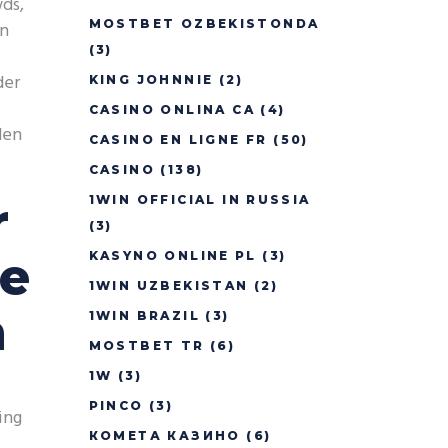
ds,
MOSTBET OZBEKISTONDA
en
(3)
der
KING JOHNNIE
(2)
CASINO ONLINA CA
(4)
den
CASINO EN LIGNE FR
(50)
CASINO
(138)
r
1WIN OFFICIAL IN RUSSIA
(3)
te
KASYNO ONLINE PL
(3)
1WIN UZBEKISTAN
(2)
n
1WIN BRAZIL
(3)
MOSTBET TR
(6)
1W
(3)
PINCO
(3)
ing
КОМЕТА КАЗИНО
(6)