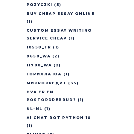
POZYCZKI
(5)
BUY CHEAP ESSAY ONLINE
(1)
CUSTOM ESSAY WRITING
SERVICE CHEAP
(1)
10550_TR
(1)
9650_WA
(2)
11700_WA
(2)
ГОРИЛЛА ЮА
(1)
МИКРОКРЕДИТ
(35)
HVA ER EN
POSTORDREBRUD?
(1)
NL-NL
(1)
AI CHAT BOT PYTHON 10
(1)