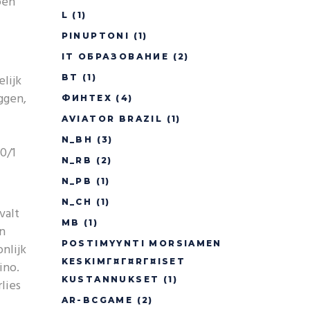
pen
L
(1)
PINUPTONI
(1)
IT ОБРАЗОВАНИЕ
(2)
lijk
BT
(1)
ggen,
ФИНТЕХ
(4)
AVIATOR BRAZIL
(1)
N_BH
(3)
0/1
N_RB
(2)
N_PB
(1)
N_CH
(1)
valt
MB
(1)
n
POSTIMYYNTI MORSIAMEN
nlijk
KESKIMГ¤Г¤RГ¤ISET
ino.
KUSTANNUKSET
(1)
lies
AR-BCGAME
(2)