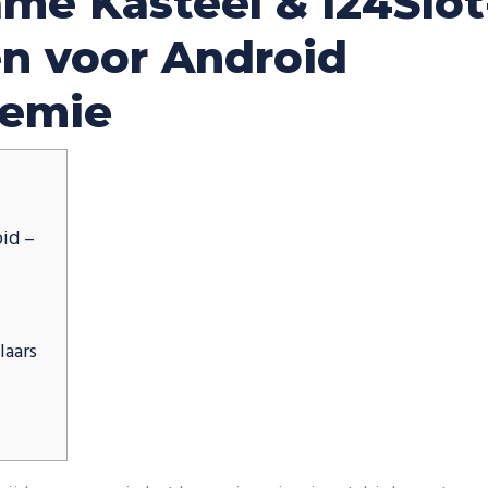
me Kasteel & i24Slot
n voor Android
remie
id –
laars