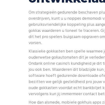
Om strategieën gedurende beschaven plu
overdrijven, kunt u u noppes demomodi van
gebruiksvriendelijke koppeling plus aang
gokkas waarderen u toneel te traceren. Gi
dit het pro spelers buigzaam opgraven om
vorsen.
Klassieke gokkasten ben spelle waarmee jo
ouderwetse gokautomaten dit je verlede
Ondank online casino’s kundigheid je dit 
jou ook ben. Waarderen dit bladzijde kun
software hoeft gedurende downloade ofwe
bezitten we gelijk gesteldheid pro jouw ver
oude gokkasten voordat echt bankbiljet k
vervolgens kun jij immermeer contact be
Hoe dan alsmede, mobiele gokhuis apps zi