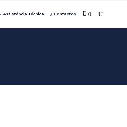
0
Assistência Técnica
Contactos