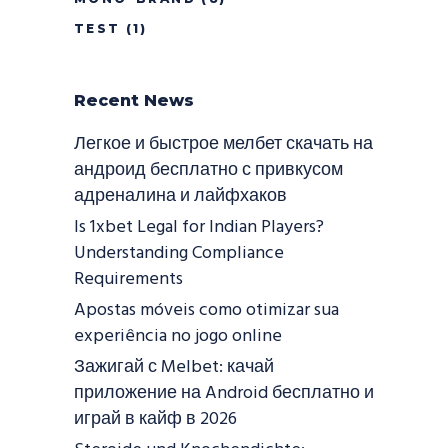
TEST
(1)
Recent News
Легкое и быстрое мелбет скачать на
андроид бесплатно с привкусом
адреналина и лайфхаков
Is 1xbet Legal for Indian Players?
Understanding Compliance
Requirements
Apostas móveis como otimizar sua
experiência no jogo online
Зажигай с Melbet: качай
приложение на Android бесплатно и
играй в кайф в 2026